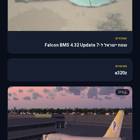
שטחים
שטח ישראל ל-Falcon BMS 4.32 Update 7
🔥 818
מטוסים
a320z
216