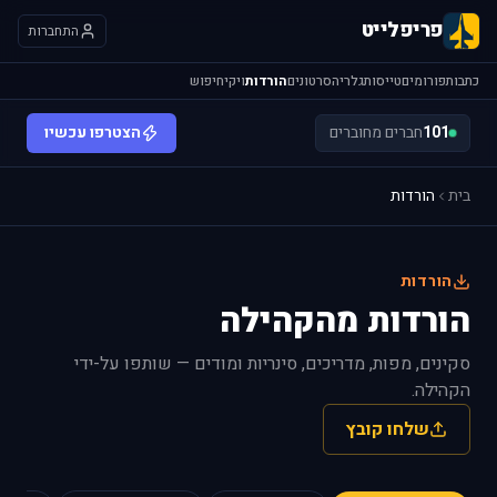
פריפלייט
התחברות
כתבות
פורומים
טייסות
גלריה
סרטונים
הורדות
ויקי
חיפוש
101
חברים מחוברים
הצטרפו עכשיו
בית
הורדות
הורדות
הורדות מהקהילה
סקינים, מפות, מדריכים, סינריות ומודים — שותפו על-ידי
הקהילה.
שלחו קובץ