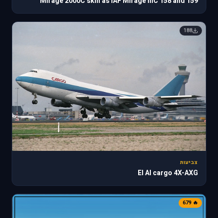
Mirage 2000C skin as IAF Mirage IIIC 158 and 159
188
צביעות
El Al cargo 4X-AXG
🔥 679