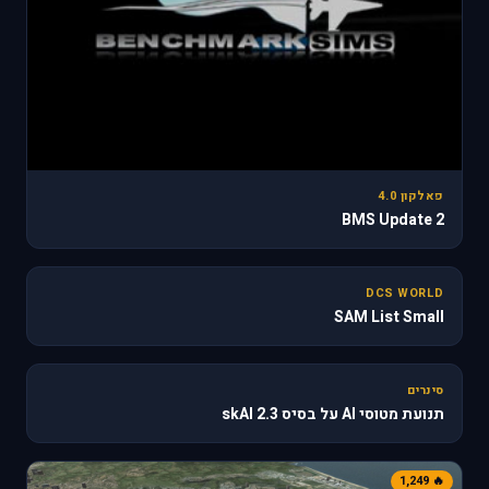
פאלקון 4.0
BMS Update 2
31
DCS WORLD
SAM List Small
🔥 610
סינרים
תנועת מטוסי AI על בסיס skAI 2.3
🔥 1,249