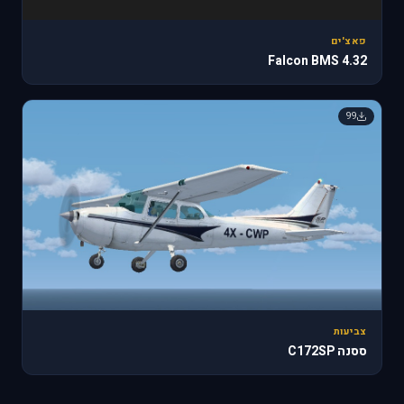
פאצ'ים
Falcon BMS 4.32
99
צביעות
ססנה C172SP