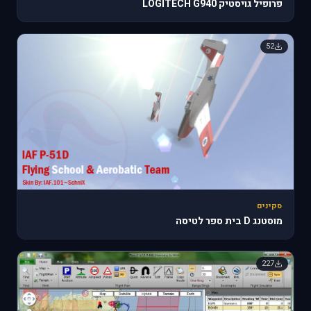
פרופיל גויסטיק LOGITECH G940
52
סקינים
מוסטנג D בית ספר לטיסה
227