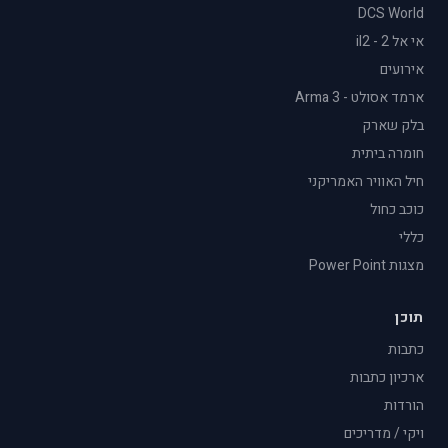
DCS World
אי אל 2 - il2
אירועים
ארמד אסולט - Arma 3
בלק שארק
חומרה ביתית
חיל האוויר האמריקני
כוכב כחול
כללי
מצגות Power Point
תוכן
כתבות
ארכיון כתבות
הורדות
ויקי / מדריכים