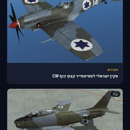
סקינים
סקין ישראלי לספיטפייר קצוץ כנף CW
4