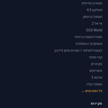
מועדון הטייסים
פאלקון 4.0
תעופה וביטחון
אי אל 2
DCS World
חומרה/חומרה ביתית
משחקים / נוסטלגיה
הצעות לשיפור / הערות ומתן פידבק
קנה ומכור
סקינרים
מתגייסים
ארמא 3
תעופה קלה
כל הפורומים →
סקירות