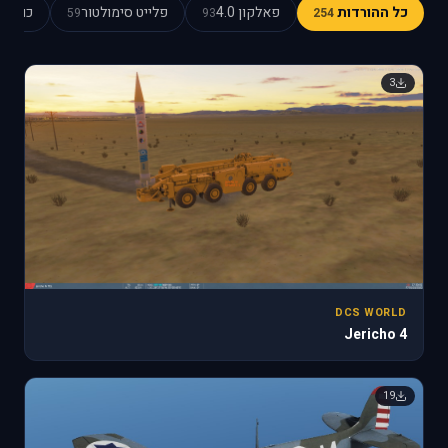
כל ההורדות
פאלקון 4.0
פלייט סימולטור
כוכב כ
59
93
254
3
DCS WORLD
Jericho 4
19