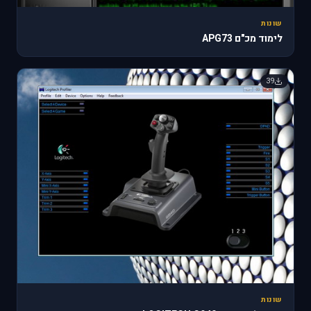
שונות
לימוד מכ"ם APG73
39
שונות