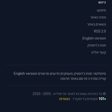
ניווט
חיפוש
מפת האתר
נושאים באתר
RSS 2.0
English version
חנות ג'ויסטיק
קשר אלינו
סימולטור
·
חנות ג'ויסטיק
·
משחקים חדשים
·
סרטונים
·
English version
·
קנייה ומכירה
·
פרסם באתר
·
תרומה
© כל הזכויות שמורות לאתר פריפלייט · 2005–2026
101
מקוונים בדיסקורד ·
הצטרפו