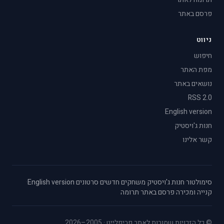
פרסם באתר
ניווט
חיפוש
מפת האתר
נושאים באתר
RSS 2.0
English version
חנות ג'ויסטיק
קשר אלינו
סימולטור
·
חנות ג'ויסטיק
·
משחקים חדשים
·
סרטונים
·
English version
·
קנייה ומכירה
·
פרסם באתר
·
תרומה
© כל הזכויות שמורות לאתר פריפלייט · 2005–2026