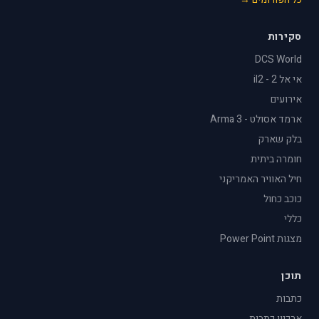
סקירות
DCS World
אי אל 2 - il2
אירועים
ארמד אסולט - Arma 3
בלק שארק
חומרה ביתית
חיל האוויר האמריקני
כוכב כחול
כללי
מצגות Power Point
תוכן
כתבות
ארכיון כתבות