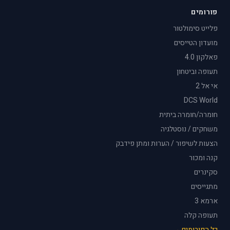
פורומים
פלייט סימולטור
מועדון הטייסים
פאלקון 4.0
תעופה וביטחון
אי אל 2
DCS World
חומרה/חומרה ביתית
משחקים / נוסטלגיה
הצעות לשיפור / הערות ומתן פידבק
קנה ומכור
סקינרים
מתגייסים
ארמא 3
תעופה קלה
כל הפורומים →