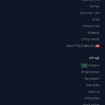
הורדות
ויקי / מדריכים
גלריה
קנייה ומכירה
משחקים
סרטוני קהילה
ערוץ YouTube הרשמי
קהילה
דיסקורד
122
רשימת חברים
החשבון שלי
שלחו תוכן
צרו קשר
המלץ עלינו
תרומה לאתר