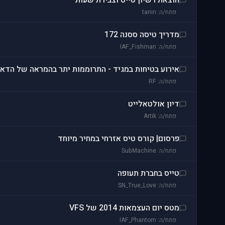
הוצאת רשיון טייס וצבירת שעות
פתח/ה: tanin
מדריך טיסה ססנה 172
פתח/ה: IAF_Fishman
אירוע בטיחות במגיד - התרוממות יתר בהמראה של הדאו
פתח/ה: RF
דיון אולטאלייט
פתח/ה: Artik
פרסום| קורס טיס אזרחי במחיר מיוחד
פתח/ה: SubMachine
טייס בחברת תעופה
פתח/ה: SN_True_Love
מטס יום העצמאות 2014 של VFS
פתח/ה: IAF_Phantom