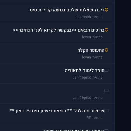
ריכוז שאלות שלכם בנושא קריירת טיס
פתח/ה: sharonbh
ברוכים הבאים >>בבקשה לקרוא לפני הכתיבה<<
פתח/ה: loven
התעופה הקלה
פתח/ה: loven
חומר לימוד לתאוריה
פתח/ה: danf16pilot
.
פתח/ה: danf16pilot
שרשור מתגלגל: ** הוצאת רישיון טיס על דאון **
פתח/ה: RF