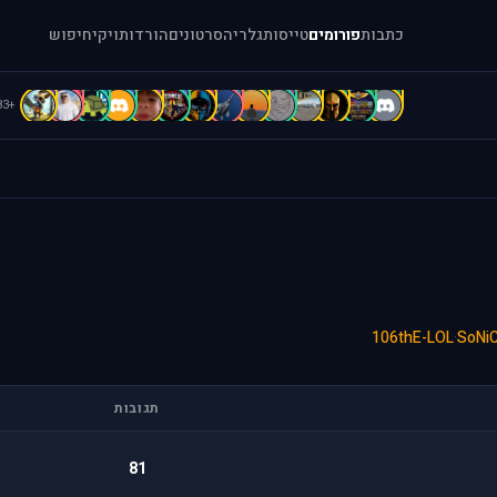
כתבות
פורומים
טייסות
גלריה
סרטונים
הורדות
ויקי
חיפוש
C
c
C
B
B
b
A
A
A
a
[
=
=
.
+83
106thE-LOL
·
SoNi
תגובות
81