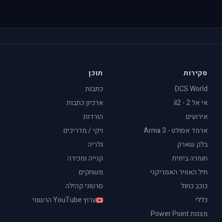
סקירות
תוכן
DCS World
כתבות
אי אל 2 - il2
ארכיון כתבות
אירועים
הורדות
ארמד אסולט - Arma 3
ויקי / מדריכים
בלק שארק
גלריה
חומרה ביתית
קנייה ומכירה
חיל האוויר האמריקני
משחקים
כוכב כחול
סרטוני קהילה
כללי
ערוץ YouTube הרשמי
מצגות Power Point