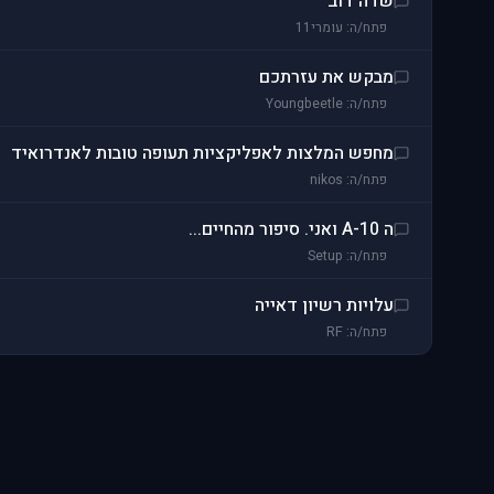
שדה דוב
פתח/ה: עומרי11
מבקש את עזרתכם
פתח/ה: Youngbeetle
מחפש המלצות לאפליקציות תעופה טובות לאנדרואיד
פתח/ה: nikos
ה A-10 ואני. סיפור מהחיים...
פתח/ה: Setup
עלויות רשיון דאייה
פתח/ה: RF