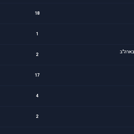
18
1
בארה"ב
2
17
4
2