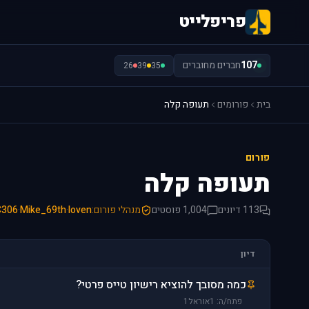
פריפלייט
107
חברים מחוברים
26
39
35
בית
פורומים
תעופה קלה
פורום
תעופה קלה
113 דיונים
1,004 פוסטים
מנהלי פורום:
loven
·
Mike_69th
·
C306
דיון
כמה מסובך להוציא רישיון טייס פרטי?
פתח/ה: 1אוראל1