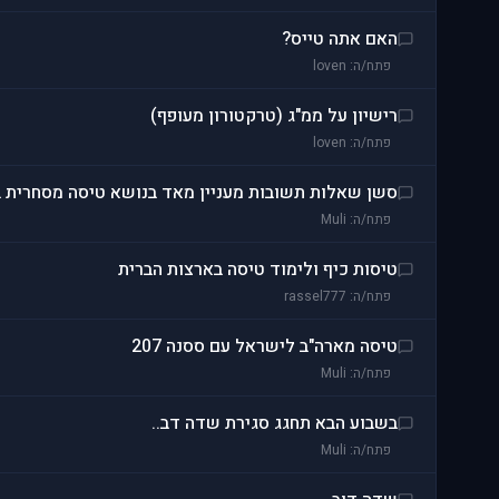
האם אתה טייס?
פתח/ה: loven
רישיון על ממ"ג (טרקטורון מעופף)
פתח/ה: loven
סשן שאלות תשובות מעניין מאד בנושא טיסה מסחרית 
פתח/ה: Muli
טיסות כיף ולימוד טיסה בארצות הברית
פתח/ה: rassel777
טיסה מארה"ב לישראל עם ססנה 207
פתח/ה: Muli
בשבוע הבא תחגג סגירת שדה דב..
פתח/ה: Muli