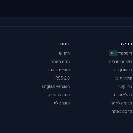
קהילה
ניווט
דיסקורד
חיפוש
107
רשימת חברים
מפת האתר
החשבון שלי
נושאים באתר
שלחו תוכן
RSS 2.0
צרו קשר
English version
המלץ עלינו
חנות ג'ויסטיק
תרומה לאתר
קשר אלינו
פרסם באתר