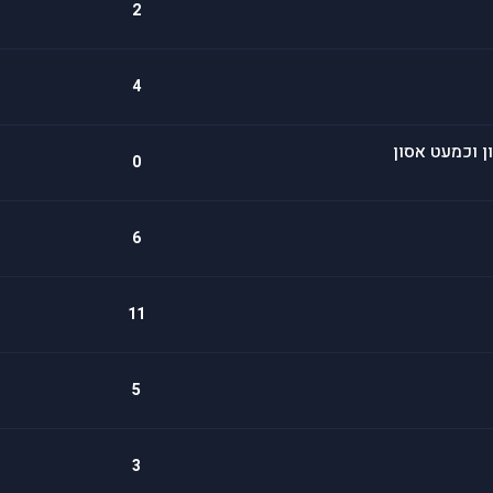
2
4
ן וכמעט אסון
0
6
11
5
3