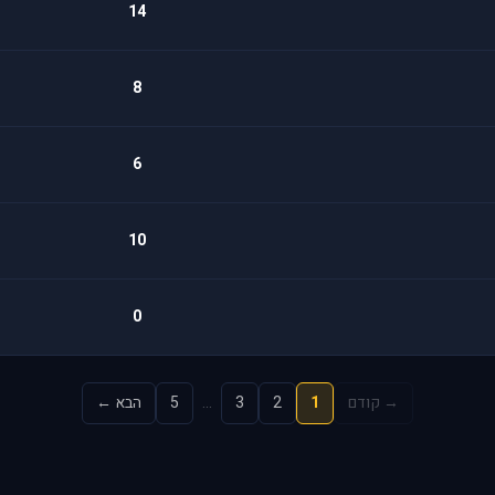
14
8
6
10
0
→ קודם
1
2
3
…
5
הבא ←