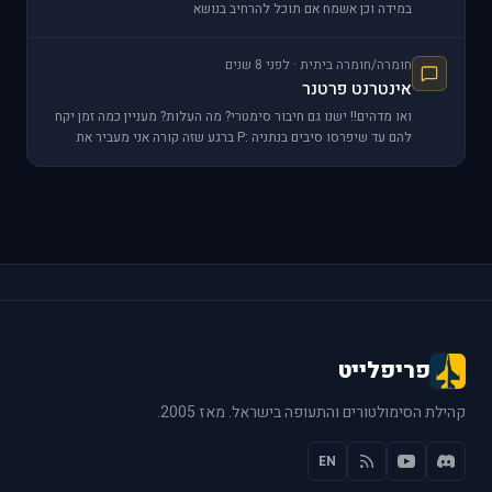
במידה וכן אשמח אם תוכל להרחיב בנושא
חומרה/חומרה ביתית · לפני 8 שנים
אינטרנט פרטנר
ואו מדהים!! ישנו גם חיבור סימטרי? מה העלות? מעניין כמה זמן יקח
להם עד שיפרסו סיבים בנתניה :P ברגע שזה קורה אני מעביר את
פריפלייט לשרת בבית
פריפלייט
קהילת הסימולטורים והתעופה בישראל. מאז 2005.
EN