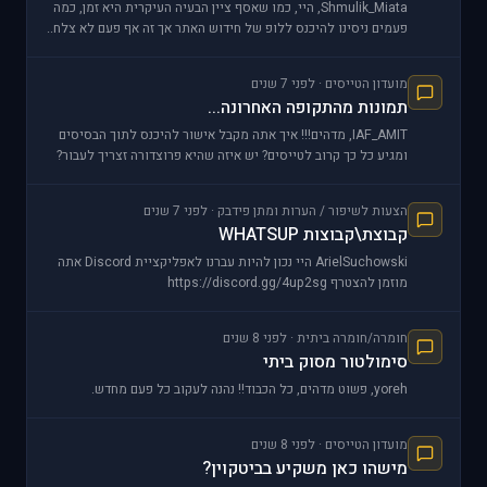
Shmulik_Miata, היי, כמו שאסף ציין הבעיה העיקרית היא זמן, כמה
פעמים ניסינו להיכנס ללופ של חידוש האתר אך זה אף פעם לא צלח..
בדר&qu
מועדון הטייסים · לפני 7 שנים
תמונות מהתקופה האחרונה...
IAF_AMIT, מדהים!!! איך אתה מקבל אישור להיכנס לתוך הבסיסים
ומגיע כל כך קרוב לטייסים? יש איזה שהיא פרוצדורה זצריך לעבור?
או שכל אחד י
הצעות לשיפור / הערות ומתן פידבק · לפני 7 שנים
קבוצת\קבוצות WHATSUP
ArielSuchowski היי נכון להיות עברנו לאפליקציית Discord אתה
מוזמן להצטרף https://discord.gg/4up2sg
חומרה/חומרה ביתית · לפני 8 שנים
סימולטור מסוק ביתי
yoreh, פשוט מדהים, כל הכבוד!! נהנה לעקוב כל פעם מחדש.
מועדון הטייסים · לפני 8 שנים
מישהו כאן משקיע בביטקוין?