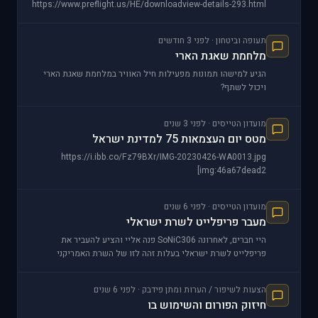
https://www.preflight.us/HE/downloadview-details-293.html
תעופה וביטחון · לפני 3 חודשים
מלחמת שאגת הארי
הגיע למישהו תמונות מפעילות חיל האוויר במלחמת שאגת הארי
ויכול לשתף?
מועדון הטייסים · לפני 3 שנים
מטס יום העצמאות 75 למדינת ישראל
https://i.ibb.co/Fz79BXr/IMG-20230426-WA0013.jpg
[img:46a67dead2
מועדון הטייסים · לפני 6 שנים
מעבר פריפלייט לשרת ישראלי
היי חברים, לאחרונה SoNiC306 פנה אליי והציע להעביר את
פריפלייט לשרת ישראלי בעלות זהה לזו של השרת האמריקני
שפריפלייט ה
הצעות לשיפור / הערות ומתן פידבק · לפני 6 שנים
חיזוק הפורום והשימוש בו