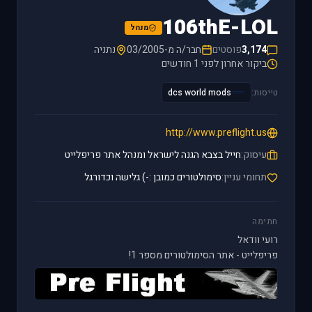
106thE-LOL
מנהל
3,174
פוסטים
חבר/ה מ-03/2005
נתניה
ביקור אחרון לפני 1 חודשים
טייסות:
dcs world mods
http://www.preflight.us
עיסוק:
חייל בצבא הגנה לישראל ומנהל אתר פריפלייט
תחומי עניין:
סימולטורים כמובן :-) גלישה וכדורגל
חתימה
רועי וודאל
פריפלייט - אתר הסימולטורים מספר 1!