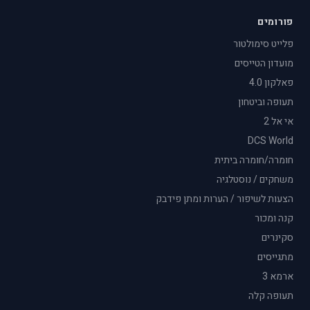
פורומים
פלייט סימולטור
מועדון הטייסים
פאלקון 4.0
תעופה וביטחון
אי אל 2
DCS World
חומרה/חומרה ביתית
משחקים / נוסטלגיה
הצעות לשיפור / הערות ומתן פידבק
קנה ומכור
סקינרים
מתגייסים
ארמא 3
תעופה קלה