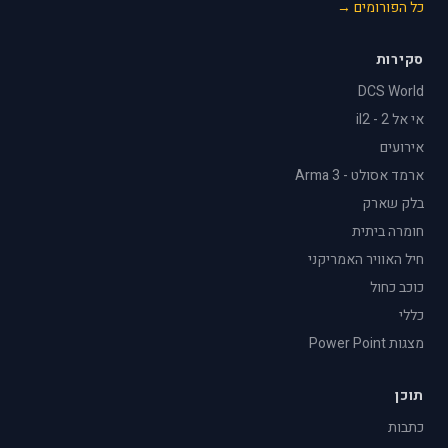
כל הפורומים →
סקירות
DCS World
אי אל 2 - il2
אירועים
ארמד אסולט - Arma 3
בלק שארק
חומרה ביתית
חיל האוויר האמריקני
כוכב כחול
כללי
מצגות Power Point
תוכן
כתבות