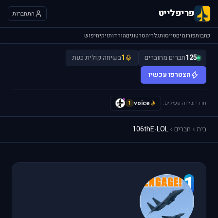
פריפלייט
התחברות
כתבות
פורומים
טייסות
גלריה
סרטונים
הורדות
ויקי
חיפוש
125
חברים מחוברים
1
בשיחה קולית כעת
הצטרפו עכשיו
חדרי שיחה פעילים:
voice
y
1
בית
חברים
106thE-LOL
1