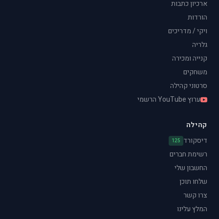
ארכיון כתבות
הורדות
ויקי / מדריכים
גלריה
קנייה ומכירה
משחקים
סרטוני קהילה
ערוץ YouTube הרשמי
קהילה
דיסקורד
125
רשימת חברים
החשבון שלי
שלחו תוכן
צרו קשר
המלץ עלינו