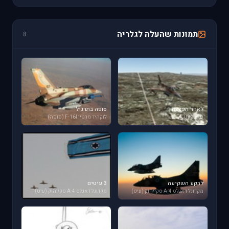
תמונות שהעלה לגלריה
8
לאחר הפצצה
סופה בתרגיל
פאלקון 4.0
לוקהיד מרטין F-16I (סופה)
לרקע השקיעה
3 עיטים
מקדונל דאגלס A-4 סקייהוק (עיט)
מקדונל דאגלס A-4 סקייהוק (עיט)