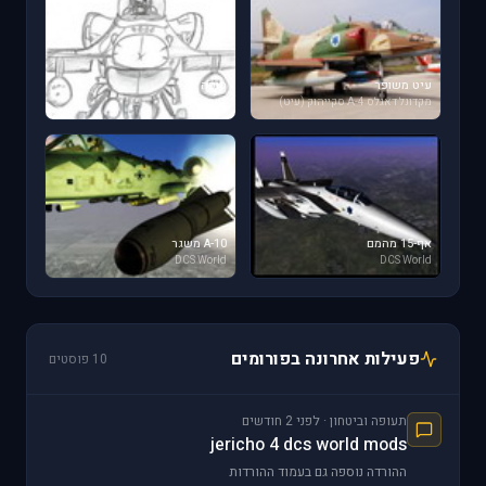
עיט משופר
סופה
מקדונל דאגלס A-4 סקייהוק (עיט)
ציורים
אף-15 מהמם
A-10 משגר
DCS World
DCS World
פעילות אחרונה בפורומים
10 פוסטים
תעופה וביטחון · לפני 2 חודשים
jericho 4 dcs world mods
ההורדה נוספה גם בעמוד ההורדות