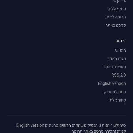
צרו קשר
המלץ עלינו
תרומה לאתר
פרסם באתר
ניווט
חיפוש
מפת האתר
נושאים באתר
RSS 2.0
English version
חנות ג'ויסטיק
קשר אלינו
סימולטור
·
חנות ג'ויסטיק
·
משחקים חדשים
·
סרטונים
·
English version
·
קנייה ומכירה
·
פרסם באתר
·
תרומה