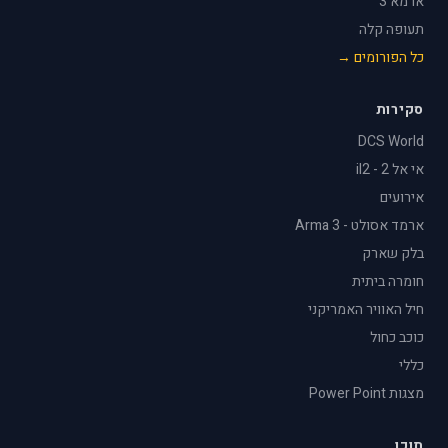
ארמא 3
תעופה קלה
כל הפורומים →
סקירות
DCS World
אי אל 2 - il2
אירועים
ארמד אסולט - Arma 3
בלק שארק
חומרה ביתית
חיל האוויר האמריקני
כוכב כחול
כללי
מצגות Power Point
תוכן