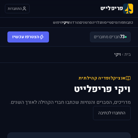
פריפלייט
התחברות
כתבות
פורומים
טייסות
גלריה
סרטונים
הורדות
ויקי
חיפוש
73
חברים מחוברים
הצטרפו עכשיו
בית
ויקי
אנציקלופדיה קהילתית
ויקי פריפלייט
מדריכים, הסברים והנחיות שכתבו חברי הקהילה לאורך השנים.
התחברו לכתיבה