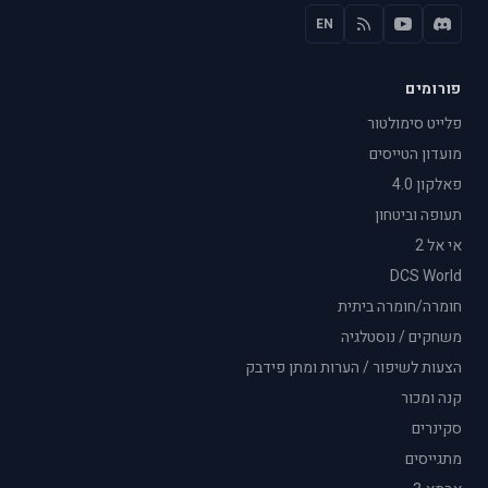
EN
פורומים
פלייט סימולטור
מועדון הטייסים
פאלקון 4.0
תעופה וביטחון
אי אל 2
DCS World
חומרה/חומרה ביתית
משחקים / נוסטלגיה
הצעות לשיפור / הערות ומתן פידבק
קנה ומכור
סקינרים
מתגייסים