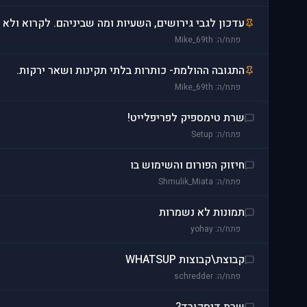
עדכון לגבי גירושים, השעיות ומה שביניהם. לקרוא ולא 
פתח/ה: Mike_69th
התגובה ההולמת- כותרות בלתי תקינות ושאר ירקות.
פתח/ה: Mike_69th
שרת טימספיק לפריפלייט!
פתח/ה: Setup
חיזוק הפורום והשימוש בו
פתח/ה: Shmulik_Miata
תמונות לא נשמרות
פתח/ה: yohay
קבוצת\קבוצות WHATSUP
פתח/ה: schredder