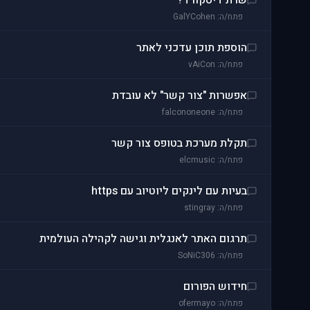
שרת דיסקורד?
פתח/ה: GalYCohen
הוספת תוכן עדכני לאתר
פתח/ה: vAiCon
אפשרות "צור קשר" לא עובדת
פתח/ה: falcononeone
תקלת מערכת בטופס צור קשר
פתח/ה: elcmusic
בעיות עם לינקים ליוטיוב עם https
פתח/ה: stingray
תרגום האתר לאנגלית וגישה לקהילה העולמית
פתח/ה: SoNiC306
חידוש הפורום
פתח/ה: ofermayo