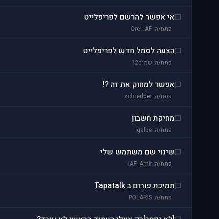
אי אפשר להרשם לפריפלייט
פתח/ה: Orel-IAF
הצעה לסמל חדש לפריפלייט
פתח/ה: שמים12
אפשר למחוק את זה ?!
פתח/ה: schredder
מחיקת חשבון
פתח/ה: igalbe
שינוי שם משתמש שלי
פתח/ה: IAF_Amir
תמיכת פורום ב Tapatalk
פתח/ה: POLARIS