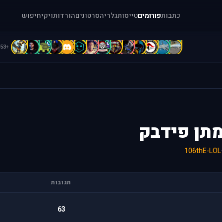
כתבות
פורומים
טייסות
גלריה
סרטונים
הורדות
ויקי
חיפוש
C
C
C
b
B
B
B
b
b
A
A
A
a
[
+53
מתן פידבק
106thE-LOL
תגובות
63