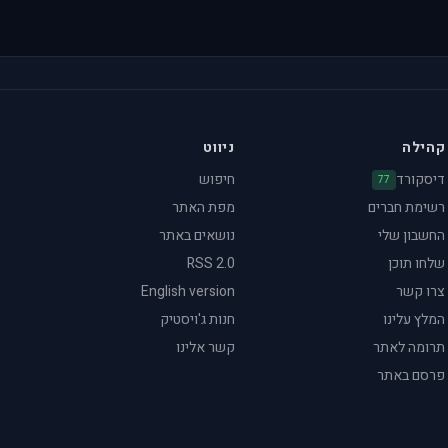
קהילה
ניווט
דיסקורד
חיפוש
77
רשימת חברים
מפת האתר
החשבון שלי
נושאים באתר
שלחו תוכן
RSS 2.0
צרו קשר
English version
המלץ עלינו
חנות ג'ויסטיק
תרומה לאתר
קשר אלינו
פרסם באתר