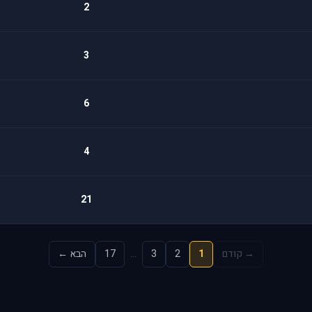
2
3
6
4
21
→ קודם
1
2
3
…
17
הבא ←