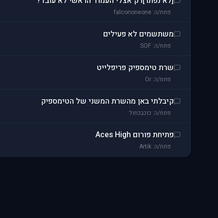
[לא נפתר]רק אצלי העמוד הראשי לא עובד?
פתח/ה: falcononeone
משתשמים לא פעילים
פתח/ה: SOF
שרת טימספיק פריפלייט
פתח/ה: Or
קיבלתי באן מהשרת המשני של הטימספיק
פתח/ה: כוכבכחול
פתיחת פורום Aces High
פתח/ה: Artik