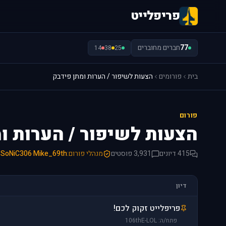
פריפלייט
77
חברים מחוברים
14
38
25
בית
פורומים
הצעות לשיפור / הערות ומתן פידבק
פורום
הצעות לשיפור / הערות ו
415 דיונים
3,931 פוסטים
מנהלי פורום:
Mike_69th
·
SoNiC306
·
דיון
פריפלייט זקוק לכם!
פתח/ה: 106thE-LOL