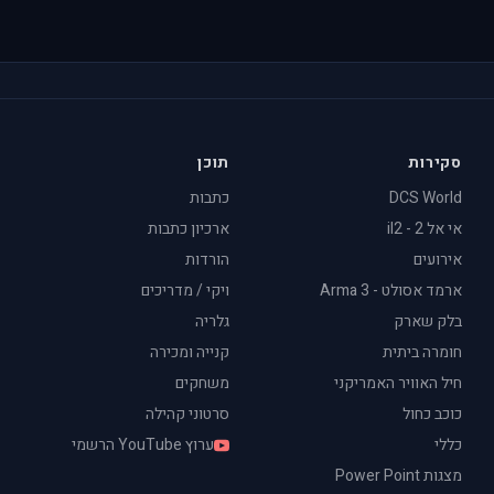
סקירות
תוכן
DCS World
כתבות
אי אל 2 - il2
ארכיון כתבות
אירועים
הורדות
ארמד אסולט - Arma 3
ויקי / מדריכים
בלק שארק
גלריה
חומרה ביתית
קנייה ומכירה
חיל האוויר האמריקני
משחקים
כוכב כחול
סרטוני קהילה
כללי
ערוץ YouTube הרשמי
מצגות Power Point