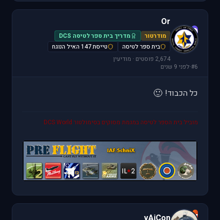
Or
O
מודרטור
מדריך בית ספר לטיסה DCS
בית ספר לטיסה
טייסת 147 האיל הנוגח
2,674 פוסטים · מודיעין
#6
·
לפני 9 שנים
🙂
כל הכבוד!
מוביל בית הספר לטיסה במגמת מסוקים בסימולטור DCS World
v
vAiCon