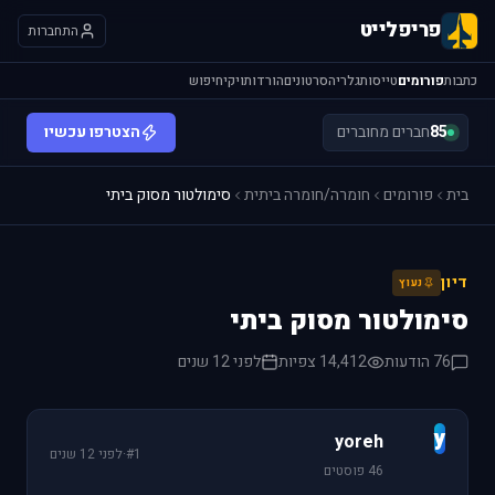
פריפלייט
התחברות
כתבות
פורומים
טייסות
גלריה
סרטונים
הורדות
ויקי
חיפוש
85
חברים מחוברים
הצטרפו עכשיו
בית
פורומים
חומרה/חומרה ביתית
סימולטור מסוק ביתי
דיון
נעוץ
סימולטור מסוק ביתי
76 הודעות
14,412 צפיות
לפני 12 שנים
y
yoreh
#1
·
לפני 12 שנים
46 פוסטים