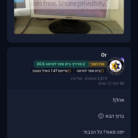
Or
O
מודרטור
מדריך בית ספר לטיסה DCS
בית ספר לטיסה
טייסת 147 האיל הנוגח
2,674 פוסטים · מודיעין
#2
·
לפני 12 שנים
אהלן!
🙂
ברוך הבא
יפה מאוד! כל הכבוד.