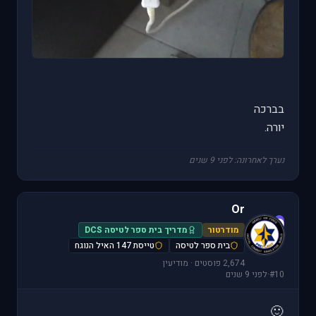
בברכה
יורה.
נערך לאחרונה: לפני 9 שנים
Or
O
מודרטור
מדריך בית ספר לטיסה DCS
בית ספר לטיסה
טייסת 147 האיל הנוגח
2,674 פוסטים · מודיעין
#10
·
לפני 9 שנים
🙂