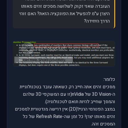
העובדה שאני זקוק לשלושה מסכים זהים מאותו
היצרן ע"מ להפעיל את הפונקציה הזאת? האם זוהי
הדרך היחידה?
כלומר:
מסכים זהים אתה חייב רק כשאתה עובד בטכנולוגיית
ה-3D Vision של nVidia(זו עם המשקפי 3D שלהם
והמסך שחייב להיות תואם לטכנולוגיה).
במצב הפנורמי הרגיל(2D) אין דרישה מנדטורית למסכים
זהים מאותו יצרן! כל זמן שה-Refresh Rate של כל
המסכים זהה.