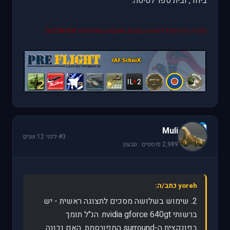
ביחד, ובית ספר לטיסה.
מוביל בית הספר לטיסה במגמת מסוקים בסימולטור DCS World
M
Muli
#3
·
לפני 12 שנים
2,989 פוסטים · טבעון
yoreh כתב/ה:
2. שימוש בשלושה מסכים לתצוגה ראשית - יש
ברשותי nvidia gforce 640gt. הנ"ל תומך
בפונקצית ה-surround המפורסמת. האם נכונה