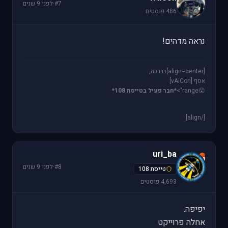
#7
·
לפני 9 שנים
486 פוסטים
נראה מדהים!
[align=center]בברכה,
אסף [vAiCon]
😮
range">
*חבר פעיל בטייסת 108*
[/align]
uri_ba
u
#8
·
לפני 9 שנים
טייסת 108
4,693 פוסטים
יפיפה.
אחלה פרוייקט