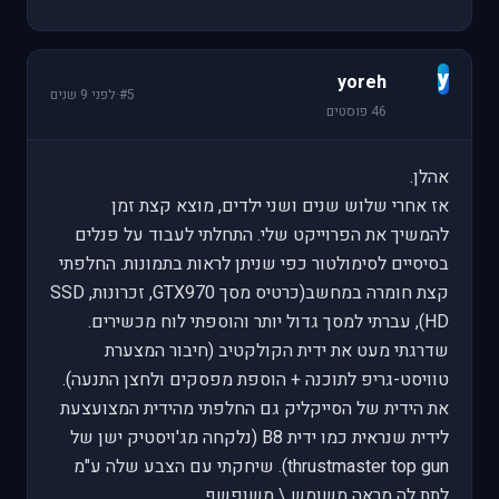
y
yoreh
#5
·
לפני 9 שנים
46 פוסטים
אהלן.
אז אחרי שלוש שנים ושני ילדים, מוצא קצת זמן
להמשיך את הפרוייקט שלי. התחלתי לעבוד על פנלים
בסיסיים לסימולטור כפי שניתן לראות בתמונות. החלפתי
קצת חומרה במחשב(כרטיס מסך GTX970, זכרונות, SSD
HD), עברתי למסך גדול יותר והוספתי לוח מכשירים.
שדרגתי מעט את ידית הקולקטיב (חיבור המצערת
טוויסט-גריפ לתוכנה + הוספת מפסקים ולחצן התנעה).
את הידית של הסייקליק גם החלפתי מהידית המצועצעת
לידית שנראית כמו ידית B8 (נלקחה מג'ויסטיק ישן של
thrustmaster top gun). שיחקתי עם הצבע שלה ע"מ
לתת לה מראה משומש \ משופשף.