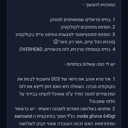
התוכנית להמשך -
1. בניית פדאלים שמתאימים למסוק.
2. הוספת מפסקים לקולקטיב.
3. הוספת פוטנציומטר למצערת טוויסט גריפ בקולקטיב
😉
(מכנית הכל קיים, חסר רק פוט'
4. בניית קונסולה מרכזית, לוח מכשירים, OVERHEAD.
יש לי כמה שאלות בסיסיות -
1. אני נורא אוהב את היואי של DCS וחשבתי לבנות את
הקוקפיט סביבו. השאלה היא האם ניתן לייצא את לוח
המכשירים למסך נפרד ע"מ שאוכל להציגו בבירור על
הלוח שאבנה?
2. שימוש בשלושה מסכים לתצוגה ראשית - יש ברשותי
nvidia gforce 640gt. הנ"ל תומך בפונקצית ה-surround
המפורסמת. האם נכונה העובדה שאני זקוק לשלושה