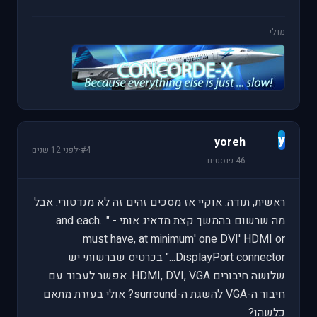
מולי
y
yoreh
#4
·
לפני 12 שנים
46 פוסטים
ראשית, תודה. אוקיי אז מסכים זהים זה לא מנדטורי. אבל
מה שרשום בהמשך קצת מדאיג אותי - "...and each
must have, at minimum' one DVI' HDMI or
DisplayPort connector..." בכרטיס שברשותי יש
שלושה חיבורים HDMI, DVI, VGA. אפשר לעבוד עם
חיבור ה-VGA להשגת ה-surround? אולי בעזרת מתאם
כלשהו?