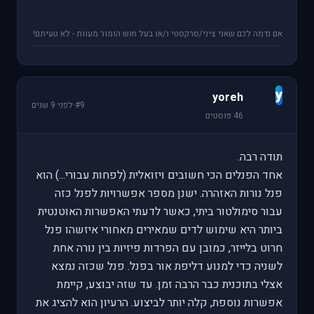
אם נדמה לכם שאני ציני/סרקסטי ו/או בעל חוש הומור מעוות - לא טעיתם!
y
yoreh
#9
·
לפני 9 שנים
46 פוסטים
תודה רבה.
אחד הפנלים הכי חשובים ויזואלית (לפחות עבורי...) הוא
פנל נורות האזהרה. ישנן מספר אפשרויות לפנל כזה
עבור סימולטור ביתי, כאשר לדעתי האפשרות האוטנטית
ביותר היא שימוש לדים שמאירים מאחורי איזשהו פנל
חרוט בלייזר, כמובן עם הפרדות פיזיות בין נורה אחת
לשניה כדי למנוע דליפת אור בפנל. פנל שכזה נמצא
אצלי בתוכנית כבר הרבה זמן. עד שזה יבוצע, קיימת
אפשרות נוספת, קלה יותר לביצוע. הרעיון הוא להציג את