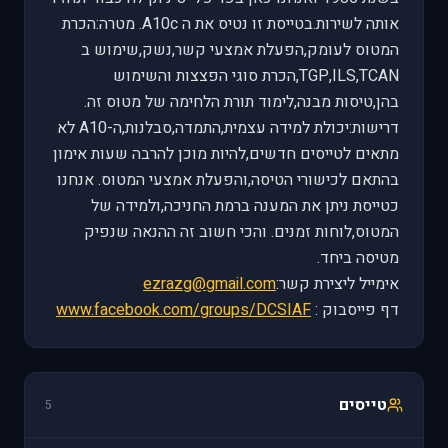
אותה לשירות.בטייסת זו נטיס את ה A10c. מטרה:הכרת
המטוס לעומק,הפעלת אמצעי קשר,נשק,שימוש ב
TGP,ILS,TCAN,הכרת סוגי הפצצות והשימוש
בהן,טיסות מבנה,לימוד תורת הלחימה של מטוס זה.
דרישות:יכולת למידה עצמית,התמדה,סבלנות,ה-A10 לא
מתאים לטייסים חדשים,להיות מוכן להרבה שעות אימון
בהתאם לכישורי הטיסה,והפעלת אמצעי המטוס. אנחנו
כטייסת ניתן את המענה ברמת החניכה,ולמידה של
המטוס,לוחות זמנים. והכי חשוב זה ההנאה שנפיק
מטיסה ביחד.
אימייל ליצירת קשר:
ezrazg@gmail.com
דף פייסבוק :
www.facebook.com/groups/DCSIAF
טייסים
5