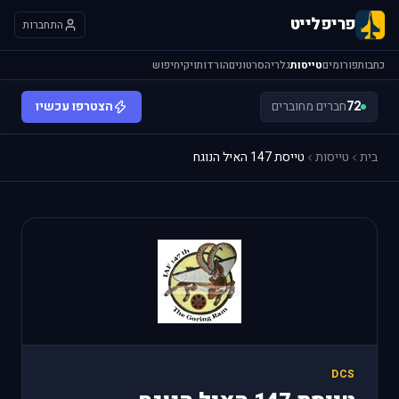
פריפלייט
התחברות
כתבות
פורומים
טייסות
גלריה
סרטונים
הורדות
ויקי
חיפוש
72
חברים מחוברים
הצטרפו עכשיו
בית
טייסות
טייסת 147 האיל הנוגח
DCS