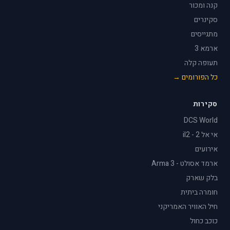
קנה ומכור
סקינרים
מתגייסים
ארמא 3
תעופה קלה
כל הפורומים →
סקירות
DCS World
אי אל 2 - il2
אירועים
ארמד אסולט - Arma 3
בלק שארק
חומרה ביתית
חיל האוויר האמריקני
כוכב כחול