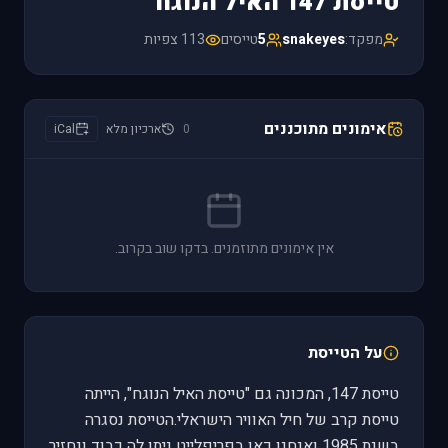
טייסת 147 האיל הנוגח
מפקד:
snakeyes
5
טייסים
113 צפיות
אימונים מתוכננים
0
ארכיון מלא
iCal
אין אימונים מתוזמנים. בדקו שוב בקרוב.
על הטייסת
טייסת 147, המכונה גם "טייסת האיל הנוגח", הייתה
טייסת קרב של חיל האוויר הישראלי.הטייסת נסגרה
בשנת 1985 ואנחנו כאן בפריפלייט ניתן לה כבוד ונחזיר