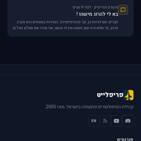
מועדון הטייסים · לפני 9 שנים
בא לי להרוג מישהו !
חברים. אם להיות כן, נקי מהתיפיפויות. השירות בשטחים הוא מערב
פרוע. מי שלא היה שם, פשוט אין לו מושג. אני מכיר את אזח"ע ואיו"ש
לפני ולפנים עוד מסוף 1987
פריפלייט
קהילת הסימולטורים והתעופה בישראל. מאז 2005.
EN
פורומים