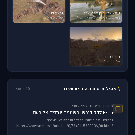
גיורא אפשטיין וחבר נאמן
גראנד-קניון
התעשייה האווירית לישראל "נשר"
פלייט סימולוטר
גראנד קניון
פלייט סימולוטר
פעילות אחרונה בפורומים
10 פוסטים
מועדון הטייסים · לפני 7 שנים
F-16 לכל דורש: השמיים יורדים אל העם
נתקלתי בזה היום(אולי כבר פורסם כאן בעבר):
https://www.ynet.co.il/articles/0,7340,L-5390336,00.html?
utm_source=Taboola_internal&utm_medium=organic http