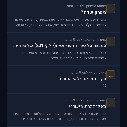
תעופה וביטחון · לפני 8 שנים
ביטחון שדה ?
עושה רושם ששירה אטינג כבר לא טייסת מבצעית(במובן של שייכות
לטייסת מסק"ר מבצעית). טייס מבצעי, אם אני לא טועה, לא עושה
מילואים בביס"ט אלא בטייסת שלו. כל
מועדון הטייסים · לפני 8 שנים
המלצה על ספר חדש יחסית(יולי,2017) של גיורא אפשטיין
אהלן למי שלא מעודכן: לא מזמן, השנה, הוציא גיורא אפשטיין
אוטוביוגרפיה בשיתוף ועריכת אילן כפיר:
https://steim.amazingcdn.space/catalog/product/c
פאלקון 4.0 · לפני 9 שנים
סקר: ממוצע גילאי הפורום
49
מועדון הטייסים · לפני 9 שנים
בא לי להרוג מישהו !
הדיון שהתחיל בשאלות מתריסות לגבי תכלית מלחמת ששת הימים,
זחל קצת לשוברים שתיקה, אז: נכנסתי היום לאתר של שוברים
שתיקה להבין בדיוק, ברמה הפרטנית מה המקרים שהם מספ