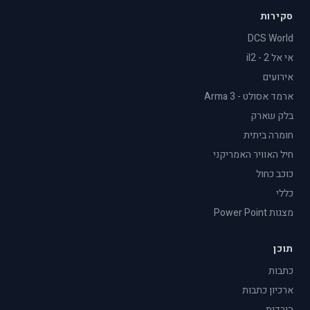
סקירות
DCS World
אי אל 2 - il2
אירועים
ארמד אסולט - Arma 3
בלק שארק
חומרה ביתית
חיל האוויר האמריקני
כוכב כחול
כללי
מצגות Power Point
תוכן
כתבות
ארכיון כתבות
הורדות