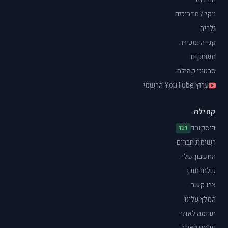
ויקי / מדריכים
גלריה
קנייה ומכירה
משחקים
סרטוני קהילה
ערוץ YouTube הרשמי
קהילה
דיסקורד
121
רשימת חברים
החשבון שלי
שלחו תוכן
צרו קשר
המלץ עלינו
תרומה לאתר
פרסם באתר