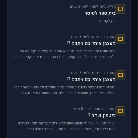
פלייט סימולטור · לפני 8 שנים
בית ספר לטיסה
אין לקוחות
מועדון הטייסים · לפני 8 שנים
מעצבן אותי. גם אתכם ?!
אתה שוב כותב באופן כללי. מה הוא אומר שמקפיץ אותך? מה הם
ה"דברים ברוח דבריו?" ובלי קשר, פרשן בהגדרה אינו אובייקטיבי. פרוש
של סיטואציה הוא על פי דעתו ש
מועדון הטייסים · לפני 8 שנים
מעצבן אותי. גם אתכם ?!
תשתה מים ותצפה בכתבות האלה של יששכרוף על רקע המאמר הבא:
הפלסטינים כל כך חשובים לכל העולם. חוץ מאשר למדינות ערב...
תעופה וביטחון · לפני 8 שנים
ביטחון שדה ?
יש לי תחושה שצה"ל עושה רעש וצלצולים לגבי פתיחותו לשירות
בנות כלוחמות, ובסופו של דבר...: בסופו של דבר בחלק הארי
מהמקרים הוא מכ