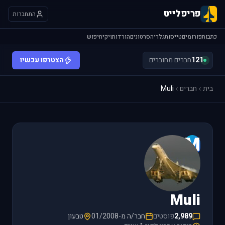
פריפלייט
התחברות
כתבות
פורומים
טייסות
גלריה
סרטונים
הורדות
ויקי
חיפוש
121
חברים מחוברים
הצטרפו עכשיו
בית
חברים
Muli
M
Muli
2,989
פוסטים
חבר/ה מ-01/2008
טבעון