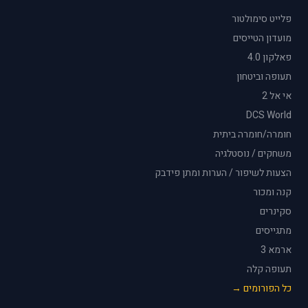
פלייט סימולטור
מועדון הטייסים
פאלקון 4.0
תעופה וביטחון
אי אל 2
DCS World
חומרה/חומרה ביתית
משחקים / נוסטלגיה
הצעות לשיפור / הערות ומתן פידבק
קנה ומכור
סקינרים
מתגייסים
ארמא 3
תעופה קלה
כל הפורומים →