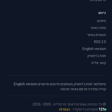
ניווט
חיפוש
מפת האתר
נושאים באתר
RSS 2.0
English version
חנות ג'ויסטיק
קשר אלינו
סימולטור
·
חנות ג'ויסטיק
·
משחקים חדשים
·
סרטונים
·
English version
·
קנייה ומכירה
·
פרסם באתר
·
תרומה
© כל הזכויות שמורות לאתר פריפלייט · 2005–2026
121
מקוונים בדיסקורד ·
הצטרפו