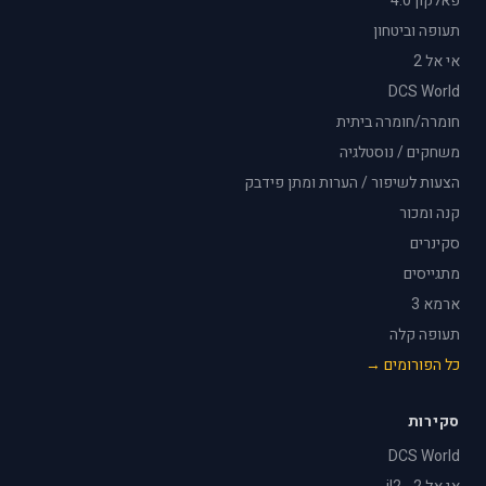
פאלקון 4.0
תעופה וביטחון
אי אל 2
DCS World
חומרה/חומרה ביתית
משחקים / נוסטלגיה
הצעות לשיפור / הערות ומתן פידבק
קנה ומכור
סקינרים
מתגייסים
ארמא 3
תעופה קלה
כל הפורומים →
סקירות
DCS World