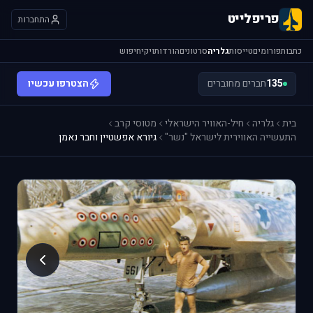
פריפלייט
התחברות
כתבות
פורומים
טייסות
גלריה
סרטונים
הורדות
ויקי
חיפוש
135
חברים מחוברים
הצטרפו עכשיו
בית
גלריה
חיל-האוויר הישראלי
מטוסי קרב
התעשייה האווירית לישראל "נשר"
גיורא אפשטיין וחבר נאמן