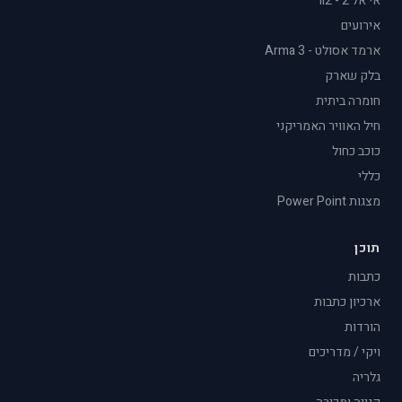
אי אל 2 - il2
אירועים
ארמד אסולט - Arma 3
בלק שארק
חומרה ביתית
חיל האוויר האמריקני
כוכב כחול
כללי
מצגות Power Point
תוכן
כתבות
ארכיון כתבות
הורדות
ויקי / מדריכים
גלריה