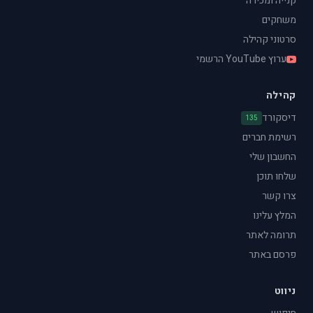
קנייה ומכירה
משחקים
סרטוני קהילה
ערוץ YouTube הרשמי
קהילה
דיסקורד
135
רשימת חברים
החשבון שלי
שלחו תוכן
צרו קשר
המלץ עלינו
תרומה לאתר
פרסם באתר
ניווט