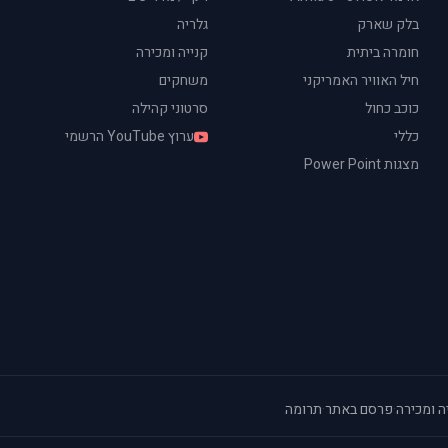
בלק שארק
גלריה
חומרה ביתית
קנייה ומכירה
חיל האוויר האמריקני
משחקים
כוכב כחול
סרטוני קהילה
כללי
ערוץ YouTube הרשמי
מצגות Power Point
ה ומכירה
·
פרסם באתר
·
תרומה