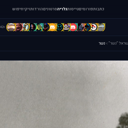
כתבות
פורומים
טייסות
גלריה
סרטונים
הורדות
ויקי
חיפוש
D
D
C
C
C
b
B
B
b
b
A
A
A
[
+42
שראל "נשר"
נשר