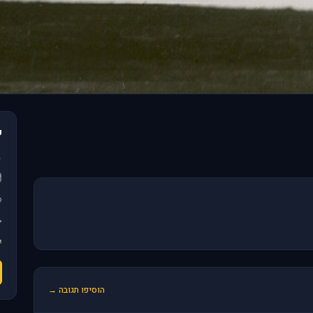
פ
הוסיפו תגובה →