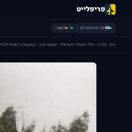
פריפלייט
66
חברים מחוברים
12
37
17
בית
גלריה
חיל-האוויר הישראלי
מטוסי קרב
התעשייה האווירית לי