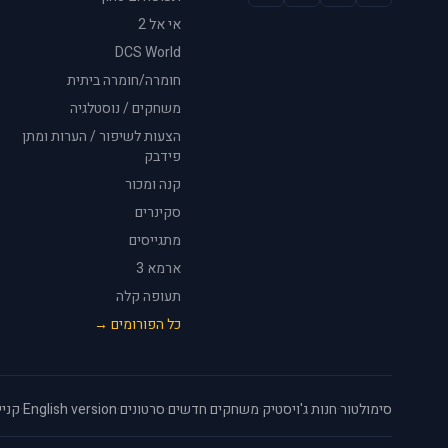
אי אל 2
DCS World
חומרה/חומרה ביתית
משחקים / נוסטלגיה
הצעות לשיפור / הערות ומתן
פידבק
קנה ומכור
סקינרים
מתגייסים
ארמא 3
תעופה קלה
כל הפורומים →
סימולטור
·
חנות ג'ויסטיק
·
משחקים חדשים
·
סרטונים
·
English version
·
קניי