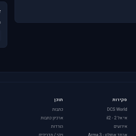
ד
ה
סקירות
תוכן
DCS World
כתבות
אי אל 2 - il2
ארכיון כתבות
אירועים
הורדות
ארמד אסולט - Arma 3
ויקי / מדריכים