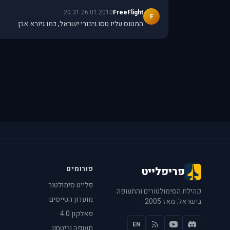
26.01.2010 20:31
FreeFlight
F
המטוס עליו טסו גיבורי ישראל, כמו גיורא אבן.
פורומים
פריפלייט
פלייט סימולטור
קהילת הסימולטורים והתעופה
מועדון הטייסים
בישראל. מאז 2005.
פאלקון 4.0
EN
תעופה וביטחון