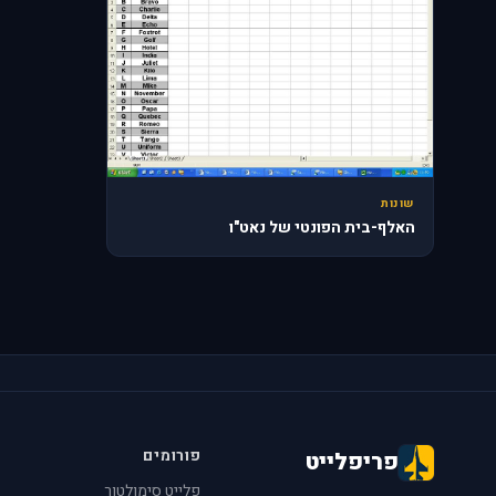
שונות
האלף-בית הפונטי של נאט"ו
פורומים
פריפלייט
פלייט סימולטור