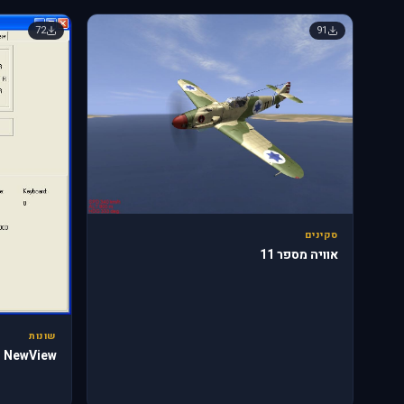
72
91
סקינים
אוויה מספר 11
שונות
NewView