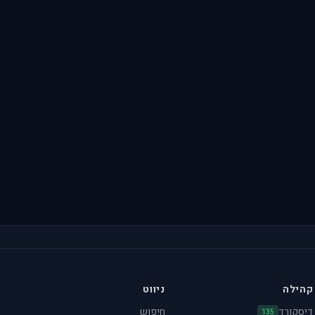
קהילה
ניווט
דיסקורד
חיפוש
135