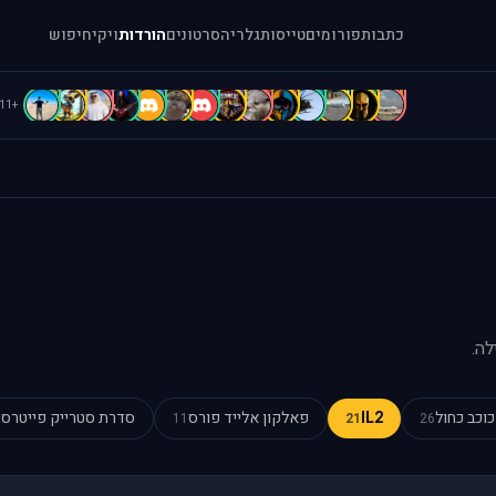
כתבות
פורומים
טייסות
גלריה
סרטונים
הורדות
ויקי
חיפוש
d
C
c
b
B
B
b
b
A
A
A
[
=
.
+111
לה.
כוכב כחול
IL2
פאלקון אלייד פורס
סדרת סטרייק פייטרס
0
11
21
26