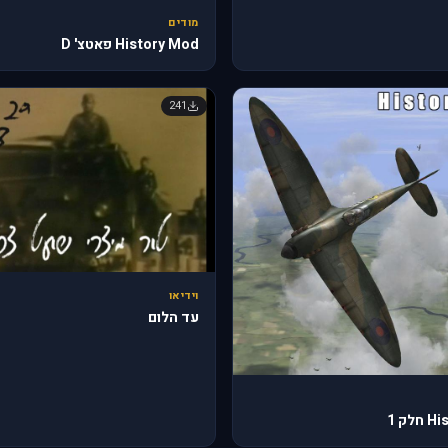
מודים
History Mod פאטצ' D
241
וידיאו
עד הלום
לק 1