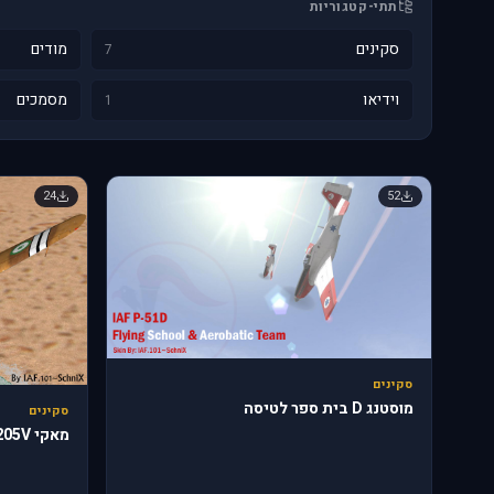
תתי-קטגוריות
סקינים
מודים
7
וידיאו
מסמכים
1
24
52
סקינים
מוסטנג D בית ספר לטיסה
סקינים
מאקי C.205V מצרי מספר זנב 1212