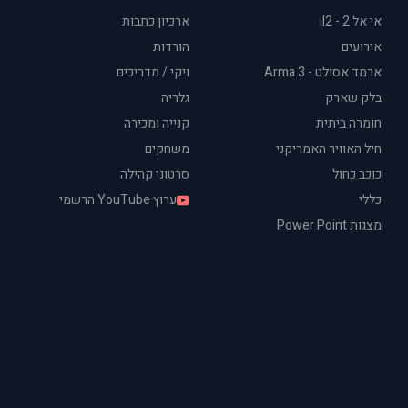
אי אל 2 - il2
ארכיון כתבות
אירועים
הורדות
ארמד אסולט - Arma 3
ויקי / מדריכים
בלק שארק
גלריה
חומרה ביתית
קנייה ומכירה
חיל האוויר האמריקני
משחקים
כוכב כחול
סרטוני קהילה
כללי
ערוץ YouTube הרשמי
מצגות Power Point