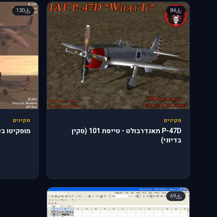
130
84
סקינים
סקינים
P-47D תאנדרבולט - טייסת 101 (סקין
מוסקיטו בש
בדיוני)
69