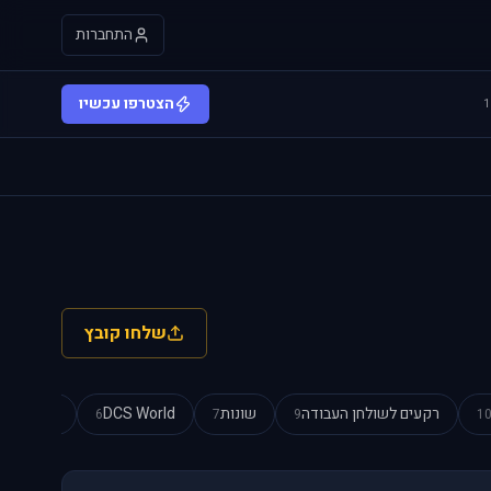
התחברות
הצטרפו עכשיו
שלחו קובץ
רקעים לשולחן העבודה
שונות
DCS World
מצגות Power Point
6
7
9
1