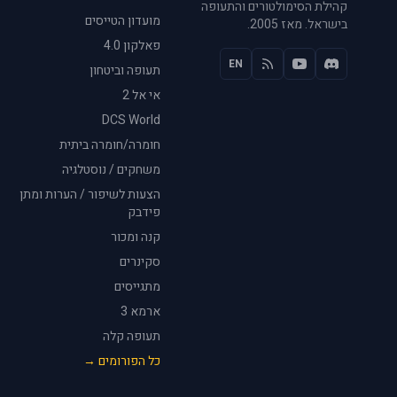
קהילת הסימולטורים והתעופה
מועדון הטייסים
בישראל. מאז 2005.
פאלקון 4.0
EN
תעופה וביטחון
אי אל 2
DCS World
חומרה/חומרה ביתית
משחקים / נוסטלגיה
הצעות לשיפור / הערות ומתן
פידבק
קנה ומכור
סקינרים
מתגייסים
ארמא 3
תעופה קלה
כל הפורומים →