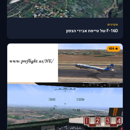
סקינים
F-16D של טייסת אבירי הצפון
🔥 656