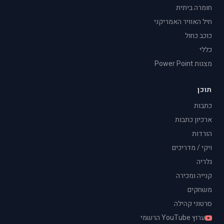
חומרה ביתית
חיל האוויר האמריקני
כוכב כחול
כללי
מצגות Power Point
תוכן
כתבות
ארכיון כתבות
הורדות
ויקי / מדריכים
גלריה
קנייה ומכירה
משחקים
סרטוני קהילה
ערוץ YouTube הרשמי