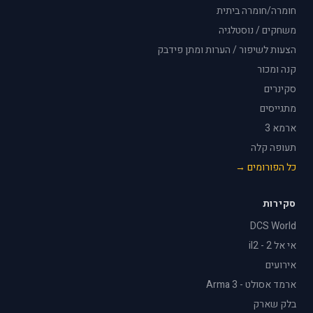
חומרה/חומרה ביתית
משחקים / נוסטלגיה
הצעות לשיפור / הערות ומתן פידבק
קנה ומכור
סקינרים
מתגייסים
ארמא 3
תעופה קלה
כל הפורומים →
סקירות
DCS World
אי אל 2 - il2
אירועים
ארמד אסולט - Arma 3
בלק שארק