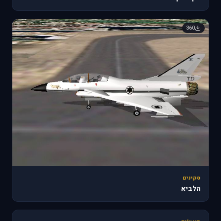
360
סקינים
הלביא
🔥 1,863