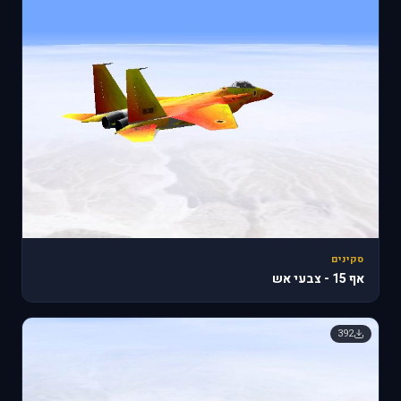
סקינים
אף 15 - צבעי אש
392