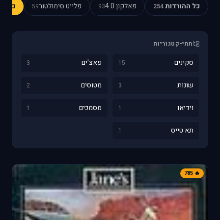
כל ההורדות
פאלקון 4.0
פלייט סימולטור
כוכב 
59
93
254
תתי-קטגוריות
סקינים
פאצ'ים
3
15
שונות
מטוסים
2
3
וידיאו
מסמכים
1
1
תא טייס
1
🔥 785