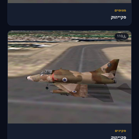
מטוסים
סקייהוק
110
סקינים
סקייהוק