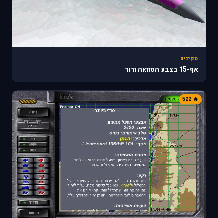
סקינים
אף-15 בצבע הסוואה ורוד
🔥 522