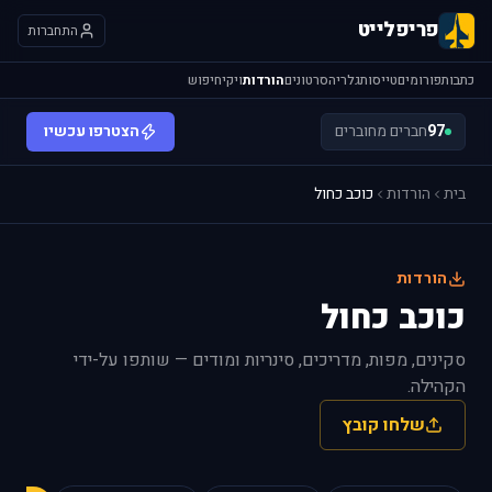
פריפלייט
התחברות
כתבות
פורומים
טייסות
גלריה
סרטונים
הורדות
ויקי
חיפוש
97
חברים מחוברים
הצטרפו עכשיו
בית
הורדות
כוכב כחול
הורדות
כוכב כחול
סקינים, מפות, מדריכים, סינריות ומודים — שותפו על-ידי
הקהילה.
שלחו קובץ