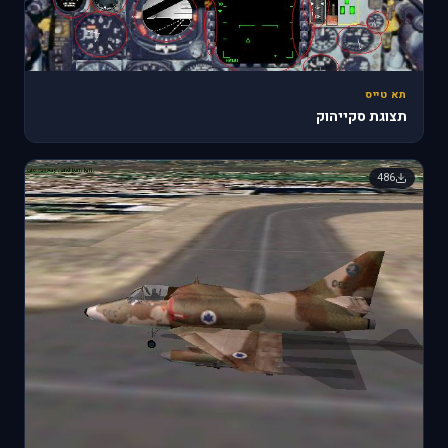
תא טייס
תצוגת סקייהוק
486