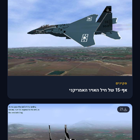
סקינים
אף-15 של חיל האויר האמריקני
21