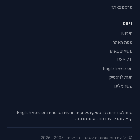
פרסם באתר
ניווט
חיפוש
מפת האתר
נושאים באתר
RSS 2.0
English version
חנות ג'ויסטיק
קשר אלינו
סימולטור
·
חנות ג'ויסטיק
·
משחקים חדשים
·
סרטונים
·
English version
·
קנייה ומכירה
·
פרסם באתר
·
תרומה
© כל הזכויות שמורות לאתר פריפלייט · 2005–2026