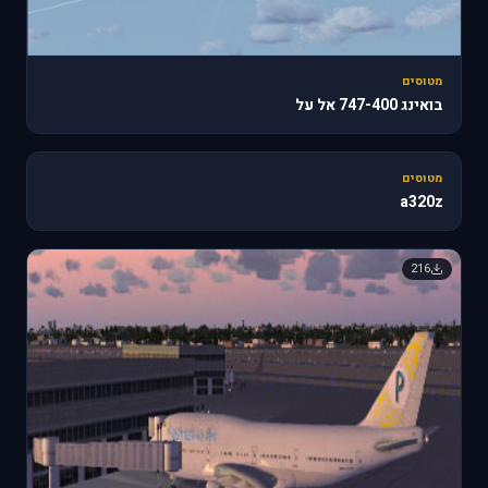
מטוסים
בואינג 747-400 אל על
🔥 818
מטוסים
a320z
216