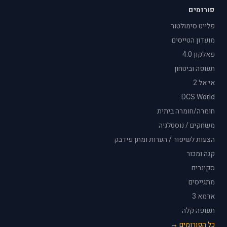
פורומים
פלייט סימולטור
מועדון הטייסים
פאלקון 4.0
תעופה וביטחון
אי אל 2
DCS World
חומרה/חומרה ביתית
משחקים / נוסטלגיה
הצעות לשיפור / הערות ומתן פידבק
קנה ומכור
סקינרים
מתגייסים
ארמא 3
תעופה קלה
כל הפורומים →