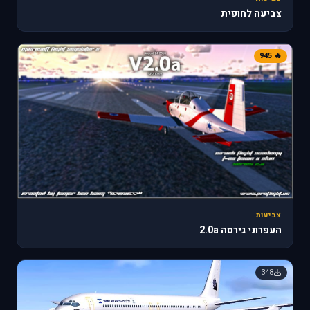
צביעה לחופית
🔥 945
צביעות
העפרוני גירסה 2.0a
348