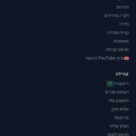
הורדות
ויקי / מדריכים
גלריה
קנייה ומכירה
משחקים
סרטוני קהילה
ערוץ YouTube הרשמי
קהילה
דיסקורד
77
רשימת חברים
החשבון שלי
שלחו תוכן
צרו קשר
המלץ עלינו
תרומה לאתר