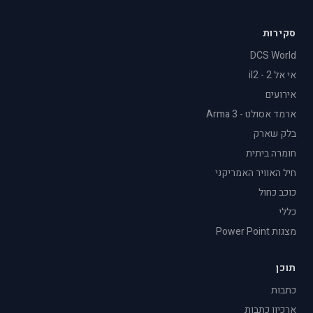
סקירות
DCS World
אי אל 2 - il2
אירועים
ארמד אסולט - Arma 3
בלק שארק
חומרה ביתית
חיל האוויר האמריקני
כוכב כחול
כללי
מצגות Power Point
תוכן
כתבות
ארכיון כתבות