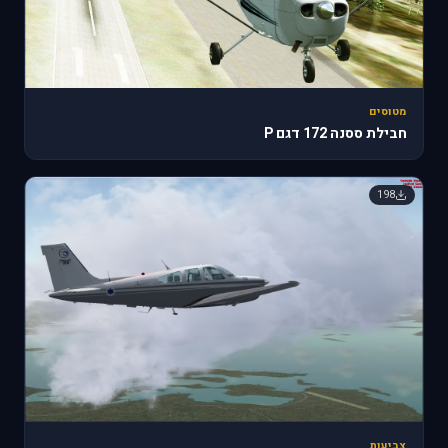
מטוסים
חבילת ססנה 172 דגם P
198
צביעות