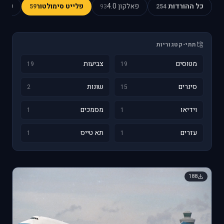
כל ההורדות
פאלקון 4.0
פלייט סימולטור
כוכב 
59
93
254
תתי-קטגוריות
מטוסים
צביעות
19
19
סינרים
שונות
2
15
וידיאו
מסמכים
1
1
עזרים
תא טייס
1
1
188