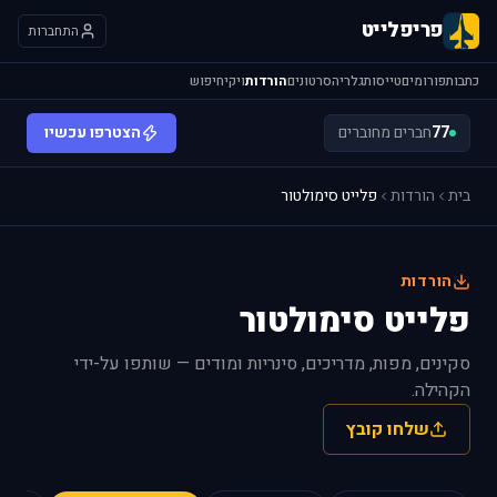
פריפלייט
התחברות
כתבות
פורומים
טייסות
גלריה
סרטונים
הורדות
ויקי
חיפוש
77
חברים מחוברים
הצטרפו עכשיו
בית
הורדות
פלייט סימולטור
הורדות
פלייט סימולטור
סקינים, מפות, מדריכים, סינריות ומודים — שותפו על-ידי
הקהילה.
שלחו קובץ