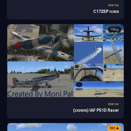
צביעות
ססנה C172SP
154
צביעות
IAF P51D Racer (מוסטנג)
🔥 922