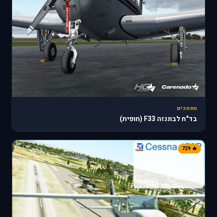
מסמכים
בד"ח לבוננזה F33 (חופית)
🔥 729