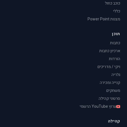
כוכב כחול
כללי
מצגות Power Point
תוכן
כתבות
ארכיון כתבות
הורדות
ויקי / מדריכים
גלריה
קנייה ומכירה
משחקים
סרטוני קהילה
ערוץ YouTube הרשמי
קהילה