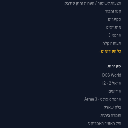
הצעות לשיפור / הערות ומתן פידבק
קנה ומכור
סקינרים
מתגייסים
ארמא 3
תעופה קלה
כל הפורומים →
סקירות
DCS World
אי אל 2 - il2
אירועים
ארמד אסולט - Arma 3
בלק שארק
חומרה ביתית
חיל האוויר האמריקני