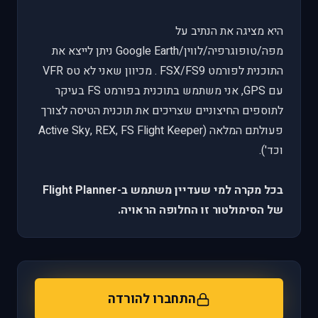
היא מציגה את הנתיב על
מפה/טופוגרפיה/לווין/Google Earth ניתן לייצא את
התוכנית לפורמט FSX/FS9 . מכיוון שאני לא טס VFR
עם GPS, אני משתמש בתוכנית בפורמט FS בעיקר
לתוספים החיצוניים שצריכים את תוכנית הטיסה לצורך
פעולתם המלאה (Active Sky, REX, FS Flight Keeper
וכד').
בכל מקרה למי שעדיין משתמש ב-Flight Planner
של הסימולטור זו החלופה הראויה.
התחברו להורדה