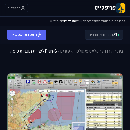
פריפלייט
התחברות
כתבות
פורומים
טייסות
גלריה
סרטונים
הורדות
ויקי
חיפוש
71
חברים מחוברים
הצטרפו עכשיו
בית
הורדות
פלייט סימולטור
עזרים
Plan-G ליצירת תוכניות טיסה