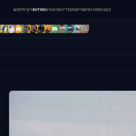
כתבות
פורומים
טייסות
גלריה
סרטונים
הורדות
ויקי
חיפוש
d
C
c
B
B
b
A
A
a
[
[
[
.