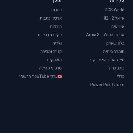
סקירות
תוכן
DCS World
כתבות
אי אל 2 - il2
ארכיון כתבות
אירועים
הורדות
ארמד אסולט - Arma 3
ויקי / מדריכים
בלק שארק
גלריה
חומרה ביתית
קנייה ומכירה
חיל האוויר האמריקני
משחקים
כוכב כחול
סרטוני קהילה
כללי
ערוץ YouTube הרשמי
מצגות Power Point