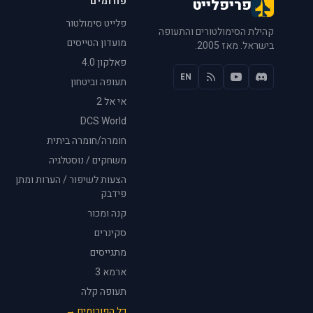
פורומים
פריפלייט
פלייט סימולטור
קהילת הסימולטורים והתעופה
מועדון הטייסים
בישראל. מאז 2005.
פאלקון 4.0
EN
תעופה וביטחון
אי אל 2
DCS World
חומרה/חומרה ביתית
משחקים / נוסטלגיה
הצעות לשיפור / הערות ומתן
פידבק
קנה ומכור
סקינרים
מתגייסים
ארמא 3
תעופה קלה
כל הפורומים →