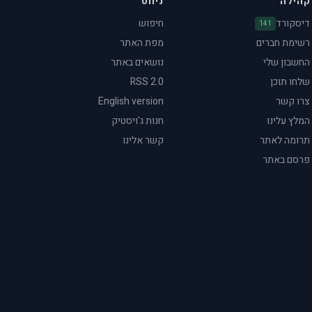
קהילה
ניווט
דיסקורד
חיפוש
141
רשימת חברים
מפת האתר
החשבון שלי
נושאים באתר
שלחו תוכן
RSS 2.0
צרו קשר
English version
המלץ עלינו
חנות ג'ויסטיק
תרומה לאתר
קשר אלינו
פרסם באתר