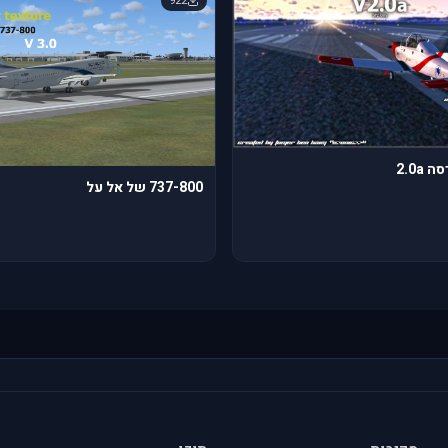
922
2.0a
737-800 של אל על