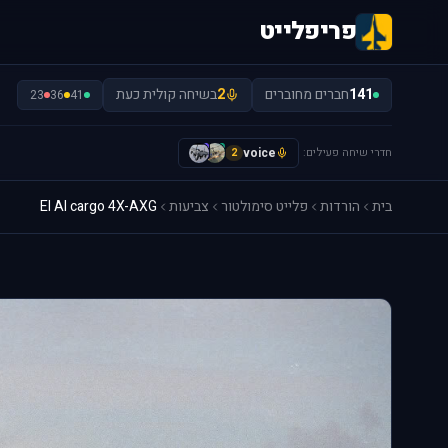
פריפלייט
141
חברים מחוברים
2
בשיחה קולית כעת
23
36
41
חדרי שיחה פעילים:
voice
H
S
2
בית
הורדות
פלייט סימולטור
צביעות
El Al cargo 4X-AXG