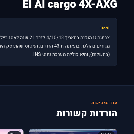
El Al cargo 4X-AXG
תיאור
(בתשלום), והיא כוללת מערכת ניווט INS.
עוד מצביעות
הורדות קשורות