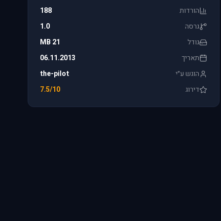
הורדות
188
גרסה
1.0
גודל
21 MB
תאריך
06.11.2013
הוגש ע״י
the-pilot
דירוג
7.5/10