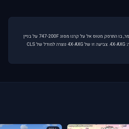
צביעה זו הוכנה בתאריך 4/10/13 לזכר 21 שנה לאסו ביילמר, בו התרסק מטוס אל על קרגו מסוג 747-200F על בניין
מגורים בהולנד, בתאונה זו 43 הרוגים. המטוס שהתרסק היה: 4X-AXG. צביעה זו של 4X-AXG נוצרה למודל של CLS