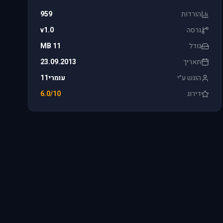
הורדות
959
גרסה
v1.0
גודל
11 MB
תאריך
23.09.2013
הוגש ע״י
עומרי11
דירוג
6.0/10