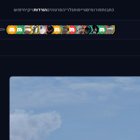
כתבות
פורומים
טייסות
גלריה
סרטונים
הורדות
ויקי
חיפוש
E
D
D
C
c
b
B
B
b
A
A
A
a
[
+120