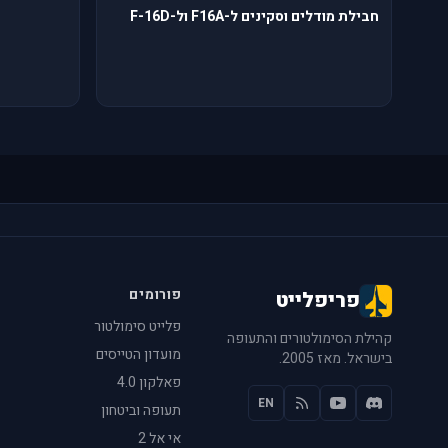
חבילת מודלים וסקינים ל-F16A ול-F-16D
פורומים
פריפלייט
פלייט סימולטור
קהילת הסימולטורים והתעופה
מועדון הטייסים
בישראל. מאז 2005.
פאלקון 4.0
EN
תעופה וביטחון
אי אל 2