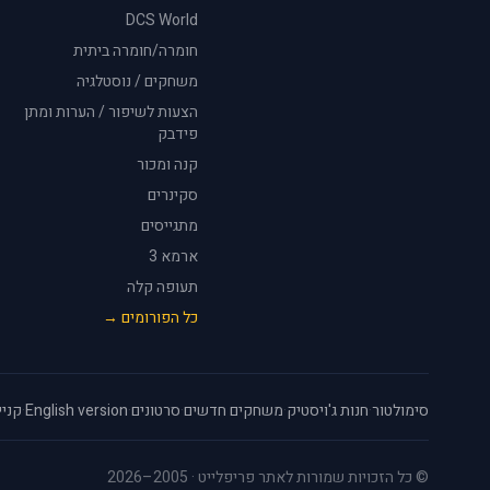
DCS World
חומרה/חומרה ביתית
משחקים / נוסטלגיה
הצעות לשיפור / הערות ומתן
פידבק
קנה ומכור
סקינרים
מתגייסים
ארמא 3
תעופה קלה
כל הפורומים →
סימולטור
·
חנות ג'ויסטיק
·
משחקים חדשים
·
סרטונים
·
English version
·
קניי
© כל הזכויות שמורות לאתר פריפלייט · 2005–2026