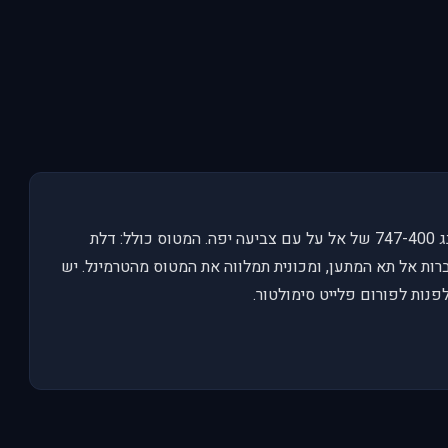
B747-400 EL AL הדגם הוא של Project Opensky, בואינג 747-400 של אל על עם צביעה יפה. המטוס כולל: דלת
ות אל תא המתען, ומכונית תמלווה את המטוס מהטרמינל. יש
נות לפורום פלייט סימולטור.