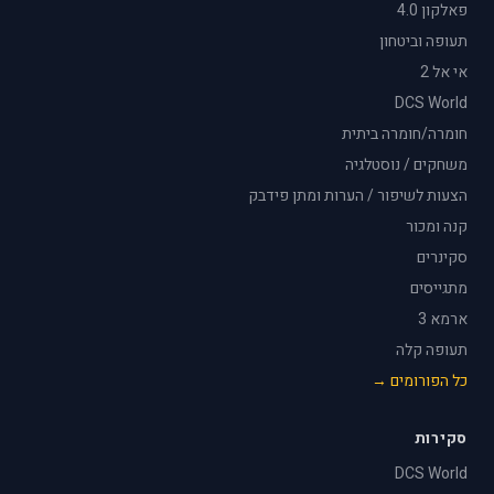
פאלקון 4.0
תעופה וביטחון
אי אל 2
DCS World
חומרה/חומרה ביתית
משחקים / נוסטלגיה
הצעות לשיפור / הערות ומתן פידבק
קנה ומכור
סקינרים
מתגייסים
ארמא 3
תעופה קלה
כל הפורומים →
סקירות
DCS World