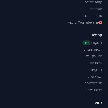
קנייה ומכירה
משחקים
סרטוני קהילה
ערוץ YouTube הרשמי
קהילה
דיסקורד
147
רשימת חברים
החשבון שלי
שלחו תוכן
צרו קשר
המלץ עלינו
תרומה לאתר
פרסם באתר
ניווט