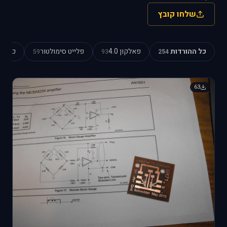
שלחו קובץ
כל ההורדות
פאלקון 4.0
פלייט סימולטור
כוכב כ
59
93
254
63