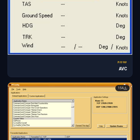
שונות
AVC
154