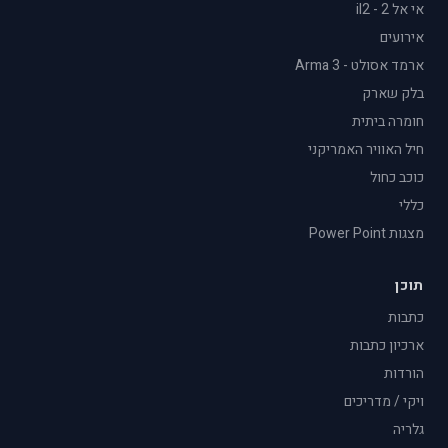
אי אל 2 - il2
אירועים
ארמד אסולט - Arma 3
בלק שארק
חומרה ביתית
חיל האוויר האמריקני
כוכב כחול
כללי
מצגות Power Point
תוכן
כתבות
ארכיון כתבות
הורדות
ויקי / מדריכים
גלריה