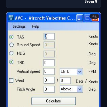
Seven G
54