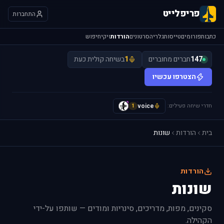
פריפלייט
התחברות
כתבות
פורומים
טייסות
גלריה
סרטונים
הורדות
ויקי
חיפוש
147
חברים מחוברים
1
בשיחה קולית כעת
הצטרפו עכשיו
חדרי שיחה פעילים:
voice
y
1
בית
הורדות
שונות
הורדות
שונות
סקינים, מפות, מדריכים, סינריות ומודים — שותפו על-ידי
הקהילה.