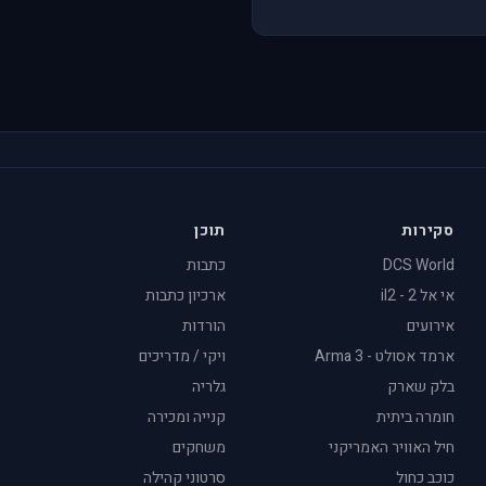
סקירות
תוכן
DCS World
כתבות
אי אל 2 - il2
ארכיון כתבות
אירועים
הורדות
ארמד אסולט - Arma 3
ויקי / מדריכים
בלק שארק
גלריה
חומרה ביתית
קנייה ומכירה
חיל האוויר האמריקני
משחקים
כוכב כחול
סרטוני קהילה