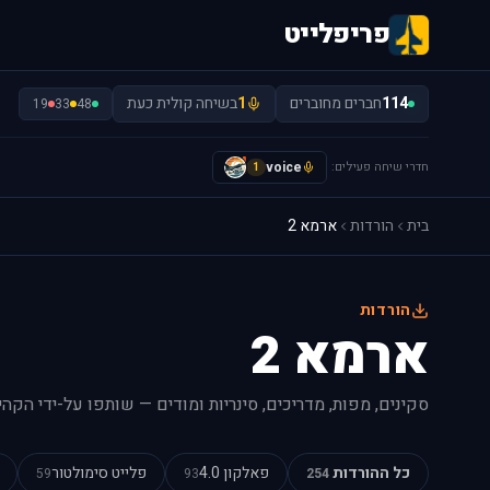
פריפלייט
114
חברים מחוברים
1
בשיחה קולית כעת
19
33
48
חדרי שיחה פעילים:
voice
I
1
בית
הורדות
ארמא 2
הורדות
ארמא 2
סקינים, מפות, מדריכים, סינריות ומודים — שותפו על-ידי הקהי
כל ההורדות
פאלקון 4.0
פלייט סימולטור
59
93
254