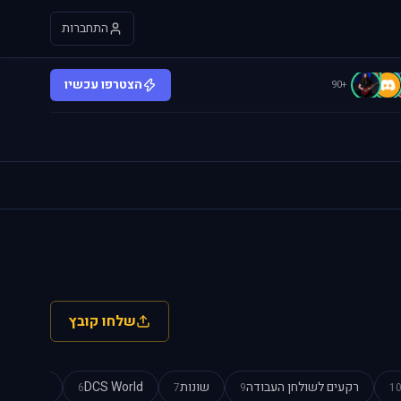
התחברות
b
B
הצטרפו עכשיו
+90
שלחו קובץ
רקעים לשולחן העבודה
שונות
DCS World
מצגות Power Point
6
7
9
1