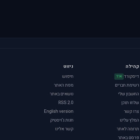
קהילה
ניווט
דיסקורד
חיפוש
114
רשימת חברים
מפת האתר
החשבון שלי
נושאים באתר
שלחו תוכן
RSS 2.0
צרו קשר
English version
המלץ עלינו
חנות ג'ויסטיק
תרומה לאתר
קשר אלינו
פרסם באתר