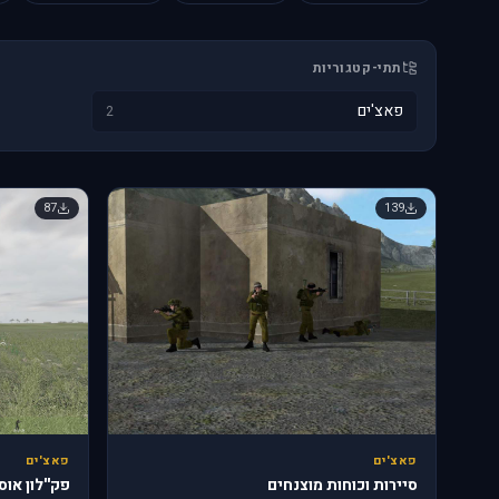
תתי-קטגוריות
פאצ'ים
2
87
139
פאצ'ים
פאצ'ים
סיירות וכוחות מוצנחים
פק''לון או