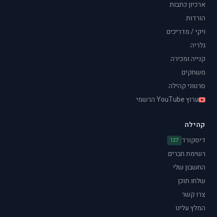
ארכיון כתבות
הורדות
ויקי / מדריכים
גלריה
קנייה ומכירה
משחקים
סרטוני קהילה
ערוץ YouTube הרשמי
קהילה
דיסקורד
127
רשימת חברים
החשבון שלי
שלחו תוכן
צרו קשר
המלץ עלינו