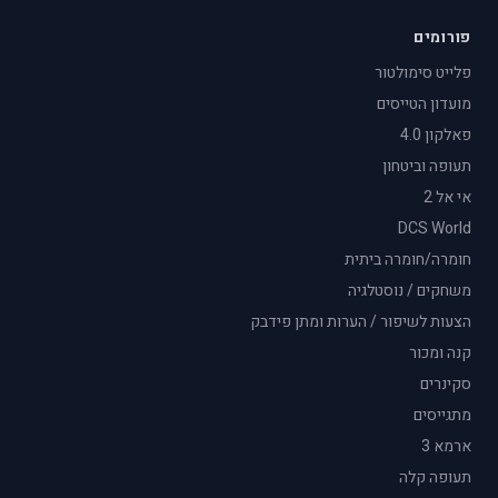
פורומים
פלייט סימולטור
מועדון הטייסים
פאלקון 4.0
תעופה וביטחון
אי אל 2
DCS World
חומרה/חומרה ביתית
משחקים / נוסטלגיה
הצעות לשיפור / הערות ומתן פידבק
קנה ומכור
סקינרים
מתגייסים
ארמא 3
תעופה קלה