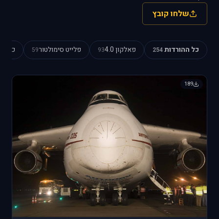
שלחו קובץ
כל ההורדות
פאלקון 4.0
פלייט סימולטור
כוכב כ
59
93
254
189