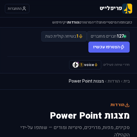
פריפלייט
התחברות
כתבות
פורומים
טייסות
גלריה
סרטונים
הורדות
ויקי
חיפוש
127
חברים מחוברים
1
בשיחה קולית כעת
הצטרפו עכשיו
חדרי שיחה פעילים:
voice
y
1
בית
הורדות
מצגות Power Point
הורדות
מצגות Power Point
סקינים, מפות, מדריכים, סינריות ומודים — שותפו על-ידי
הקהילה.