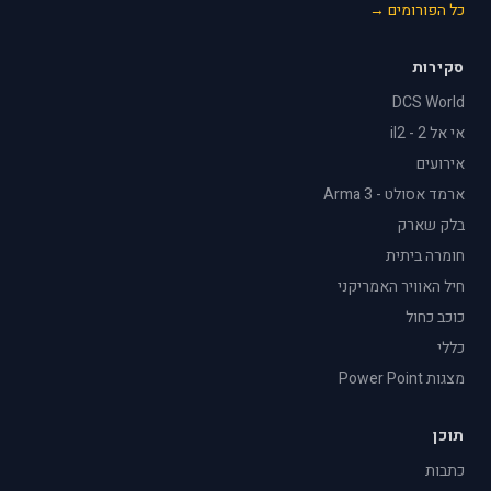
כל הפורומים →
סקירות
DCS World
אי אל 2 - il2
אירועים
ארמד אסולט - Arma 3
בלק שארק
חומרה ביתית
חיל האוויר האמריקני
כוכב כחול
כללי
מצגות Power Point
תוכן
כתבות