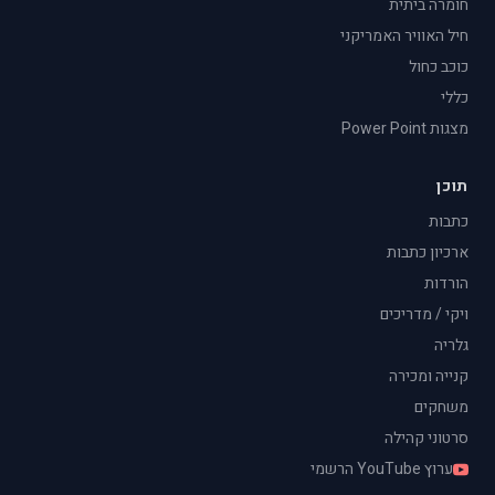
חומרה ביתית
חיל האוויר האמריקני
כוכב כחול
כללי
מצגות Power Point
תוכן
כתבות
ארכיון כתבות
הורדות
ויקי / מדריכים
גלריה
קנייה ומכירה
משחקים
סרטוני קהילה
ערוץ YouTube הרשמי