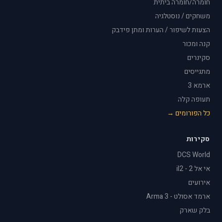
חומרה/חומרה ביתית
משחקים / נוסטלגיה
הצעות לשיפור / הערות ומתן פידבק
קנה ומכור
סקינרים
מתגייסים
ארמא 3
תעופה קלה
כל הפורומים →
סקירות
DCS World
אי אל 2 - il2
אירועים
ארמד אסולט - Arma 3
בלק שארק