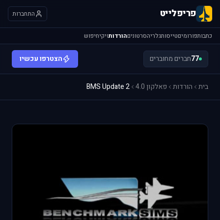
פריפלייט
התחברות
כתבות
פורומים
טייסות
גלריה
סרטונים
הורדות
ויקי
חיפוש
77
חברים מחוברים
הצטרפו עכשיו
בית
הורדות
פאלקון 4.0
BMS Update 2