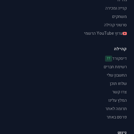
קנייה ומכירה
משחקים
סרטוני קהילה
ערוץ YouTube הרשמי
קהילה
דיסקורד
77
רשימת חברים
החשבון שלי
שלחו תוכן
צרו קשר
המלץ עלינו
תרומה לאתר
פרסם באתר
ניווט