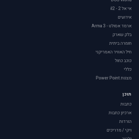
אי אל 2 - il2
אירועים
ארמד אסולט - Arma 3
בלק שארק
חומרה ביתית
חיל האוויר האמריקני
כוכב כחול
כללי
מצגות Power Point
תוכן
כתבות
ארכיון כתבות
הורדות
ויקי / מדריכים
גלריה