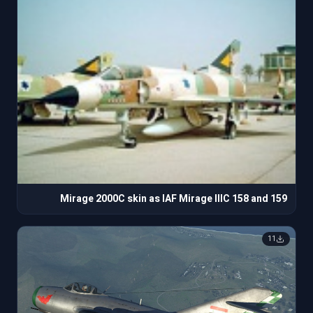
Mirage 2000C skin as IAF Mirage IIIC 158 and 159
11