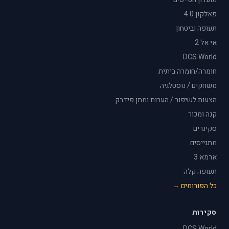
פאלקון 4.0
תעופה וביטחון
אי אל 2
DCS World
חומרה/חומרה ביתית
משחקים / נוסטלגיה
הצעות לשיפור / הערות ומתן פידבק
קנה ומכור
סקינרים
מתגייסים
ארמא 3
תעופה קלה
כל הפורומים →
סקירות
DCS World