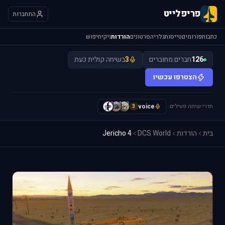
פריפלייט
התחברות
כתבות
פורומים
טייסות
גלריה
סרטונים
הורדות
ויקי
חיפוש
126
חברים מחוברים
3
בשיחה קולית כעת
הצטרפו עכשיו
חדרי שיחה פעילים:
voice
H
I
y
3
בית
הורדות
DCS World
Jericho 4