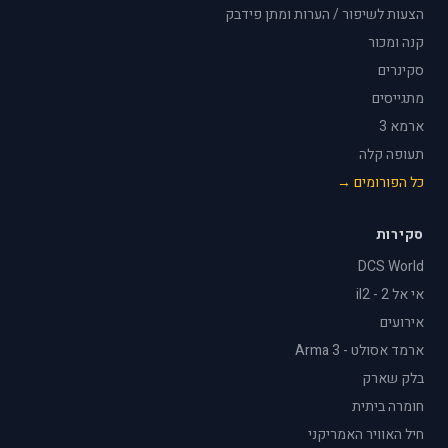
הצעות לשיפור / הערות ומתן פידבק
קנה ומכור
סקינרים
מתגייסים
ארמא 3
תעופה קלה
כל הפורומים →
סקירות
DCS World
אי אל 2 - il2
אירועים
ארמד אסולט - Arma 3
בלק שארק
חומרה ביתית
חיל האוויר האמריקני