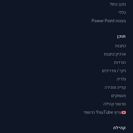
כוכב כחול
כללי
מצגות Power Point
תוכן
כתבות
ארכיון כתבות
הורדות
ויקי / מדריכים
גלריה
קנייה ומכירה
משחקים
סרטוני קהילה
ערוץ YouTube הרשמי
קהילה