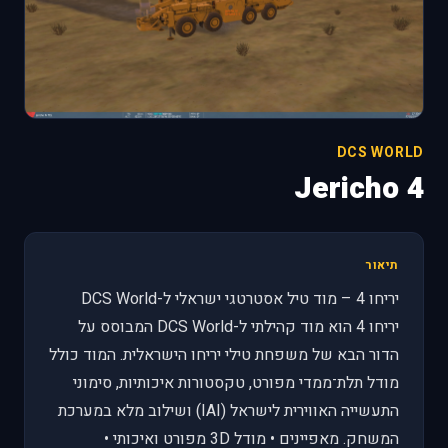
DCS WORLD
Jericho 4
תיאור
יריחו 4 – מוד טיל אסטרטגי ישראלי ל-DCS World
יריחו 4 הוא מוד קהילתי ל-DCS World המבוסס על
הדור הבא של משפחת טילי יריחו הישראלית. המוד כולל
מודל תלת־ממדי מפורט, טקסטורות איכותיות, סימוני
התעשייה האווירית לישראל (IAI) ושילוב מלא במערכת
המשחק. מאפיינים • מודל 3D מפורט ואיכותי •