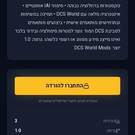
טקסטורות ברזולוציה גבוהה • סימוני IAI אותנטיים •
אינטגרציה מלאה עם DCS World • תמיכה במשימות
ובתרחישים מותאמים אישית • ביצועים מותאמים
לסביבת DCS המוד נוצר למטרות סימולציה ובידור בלבד
ואינו מייצג מידע מסווג או רשמי כלשהו. גרסה: 1.0
יוצר: DCS World Mods
התחברו להורדה
ההורדה זמינה לחברי פריפלייט מחוברים.
הורדות
3
גרסה
1.0