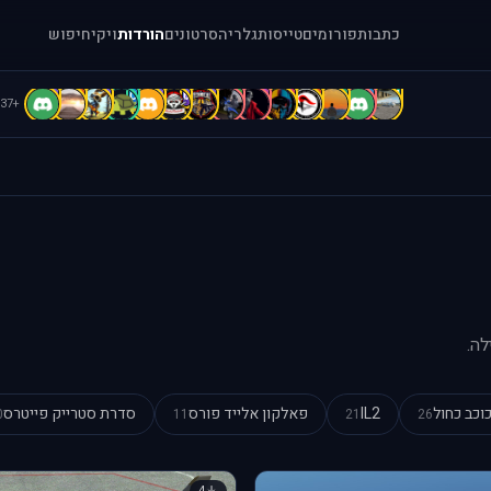
כתבות
פורומים
טייסות
גלריה
סרטונים
הורדות
ויקי
חיפוש
D
D
C
C
B
b
b
A
A
A
A
A
a
[
+37
לה.
וכב כחול
IL2
פאלקון אלייד פורס
סדרת סטרייק פייטרס
0
11
21
26
4