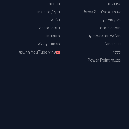
אירועים
הורדות
ארמד אסולט - Arma 3
ויקי / מדריכים
בלק שארק
גלריה
חומרה ביתית
קנייה ומכירה
חיל האוויר האמריקני
משחקים
כוכב כחול
סרטוני קהילה
כללי
ערוץ YouTube הרשמי
מצגות Power Point