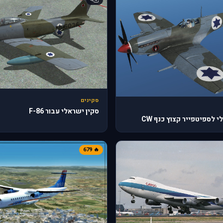
סקינים
סקין ישראלי עבור F-86
 לספיטפייר קצוץ כנף CW
🔥 679