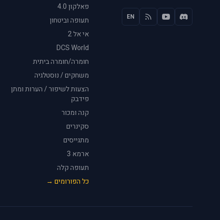
פאלקון 4.0
EN
תעופה וביטחון
אי אל 2
DCS World
חומרה/חומרה ביתית
משחקים / נוסטלגיה
הצעות לשיפור / הערות ומתן
פידבק
קנה ומכור
סקינרים
מתגייסים
ארמא 3
תעופה קלה
כל הפורומים →