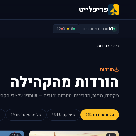
פריפלייט
61
חברים מחוברים
12
31
18
בית
הורדות
הורדות
הורדות מהקהילה
סקינים, מפות, מדריכים, סינריות ומודים — שותפו על-ידי הקהי
כל ההורדות
פאלקון 4.0
פלייט סימולטור
כ
59
93
254
19
3