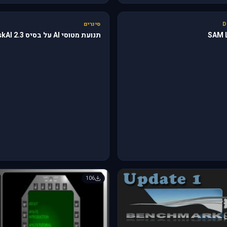
🔥 610
D
סינרים
SAM L
תנועת מטוסי AI על בסיס skAI 2.3
106