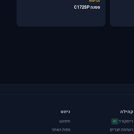
צביעות
ססנה C172SP
קהילה
ניווט
דיסקורד
חיפוש
61
רשימת חברים
מפת האתר