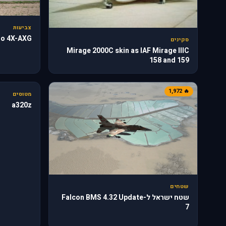
צביעות
rgo 4X-AXG
סקינים
Mirage 2000C skin as IAF Mirage IIIC
158 and 159
🔥 818
🔥 1,972
מטוסים
a320z
שטחים
שטח ישראל ל-Falcon BMS 4.32 Update
7