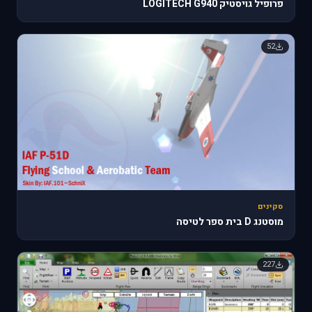
פרופיל גויסטיק LOGITECH G940
52
סקינים
מוסטנג D בית ספר לטיסה
227