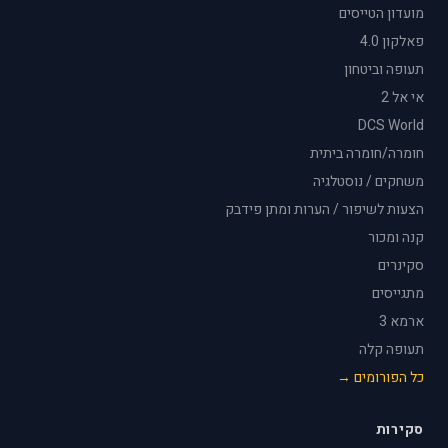
מועדון הטייסים
פאלקון 4.0
תעופה וביטחון
אי אל 2
DCS World
חומרה/חומרה ביתית
משחקים / נוסטלגיה
הצעות לשיפור / הערות ומתן פידבק
קנה ומכור
סקינרים
מתגייסים
ארמא 3
תעופה קלה
כל הפורומים →
סקירות