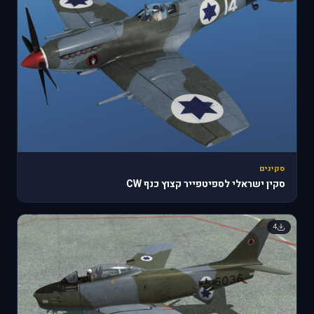
סקינים
סקין ישראלי לספיטפייר קצוץ כנף CW
4