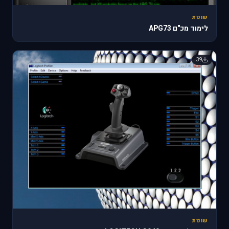
שונות
לימוד מכ"ם APG73
39
שונות