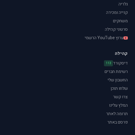
גלריה
קנייה ומכירה
משחקים
סרטוני קהילה
ערוץ YouTube הרשמי
קהילה
דיסקורד
113
רשימת חברים
החשבון שלי
שלחו תוכן
צרו קשר
המלץ עלינו
תרומה לאתר
פרסם באתר