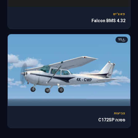
פאצ'ים
Falcon BMS 4.32
99
צביעות
ססנה C172SP