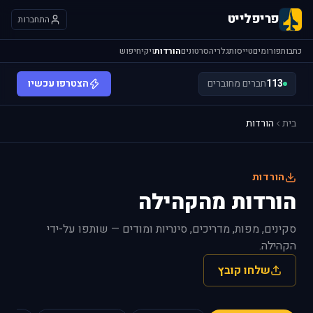
פריפלייט
התחברות
כתבות
פורומים
טייסות
גלריה
סרטונים
הורדות
ויקי
חיפוש
113
חברים מחוברים
הצטרפו עכשיו
בית
הורדות
הורדות
הורדות מהקהילה
סקינים, מפות, מדריכים, סינריות ומודים — שותפו על-ידי
הקהילה.
שלחו קובץ