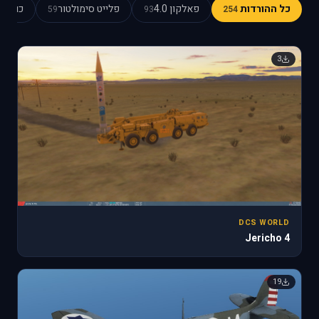
כל ההורדות
פאלקון 4.0
פלייט סימולטור
כוכב כ
59
93
254
3
DCS WORLD
Jericho 4
19