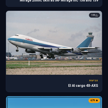
Mirage 2000C skin as IAF Mirage IIIC 158 and 159
188
צביעות
El Al cargo 4X-AXG
🔥 679