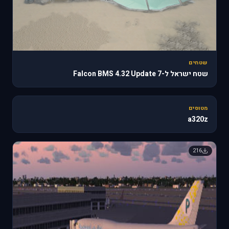
שטחים
שטח ישראל ל-Falcon BMS 4.32 Update 7
🔥 818
מטוסים
a320z
216