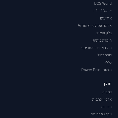
DCS World
אי אל 2 - il2
אירועים
ארמד אסולט - Arma 3
בלק שארק
חומרה ביתית
חיל האוויר האמריקני
כוכב כחול
כללי
מצגות Power Point
תוכן
כתבות
ארכיון כתבות
הורדות
ויקי / מדריכים