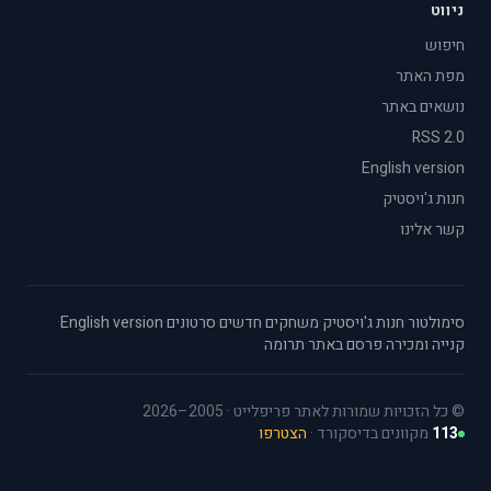
ניווט
חיפוש
מפת האתר
נושאים באתר
RSS 2.0
English version
חנות ג'ויסטיק
קשר אלינו
סימולטור
·
חנות ג'ויסטיק
·
משחקים חדשים
·
סרטונים
·
English version
·
קנייה ומכירה
·
פרסם באתר
·
תרומה
© כל הזכויות שמורות לאתר פריפלייט · 2005–2026
113
מקוונים בדיסקורד ·
הצטרפו