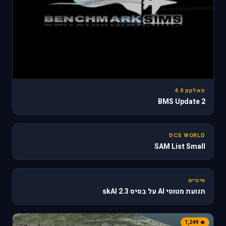
פאלקון 4.0
BMS Update 2
31
DCS WORLD
SAM List Small
🔥 610
סינרים
תנועת מטוסי AI על בסיס skAI 2.3
🔥 1,249