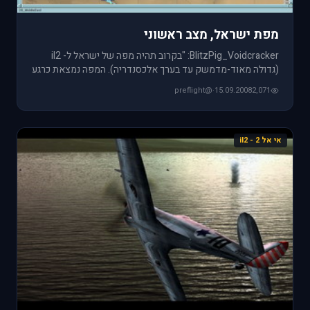
מפת ישראל, מצב ראשוני
BlitzPig_Voidcracker: "בקרוב תהיה מפה של ישראל ל- il2
(גדולה מאוד-מדמשק עד בערך אלכסנדריה). המפה נמצאת כרגע
במצב אלפא,
@preflight
·
15.09.2008
2,071
אי אל 2 - il2