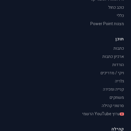
כוכב כחול
כללי
מצגות Power Point
תוכן
כתבות
ארכיון כתבות
הורדות
ויקי / מדריכים
גלריה
קנייה ומכירה
משחקים
סרטוני קהילה
ערוץ YouTube הרשמי
קהילה