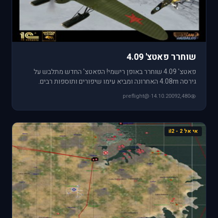
שוחרר פאטצ' 4.09
פאטצ' 4.09 שוחרר באופן רישמי! הפאטצ' החדש מתלבש על
גירסה 4.08m האחרונה ומביא עימו שיפורים ותוספות רבים.
מטוסים חדשים בהם
@preflight
·
14.10.2009
2,480
אי אל 2 - il2