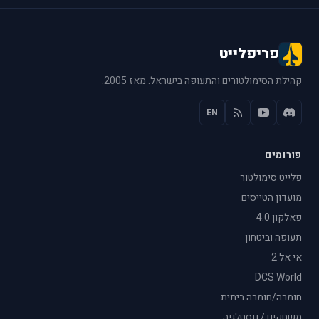
פריפלייט
קהילת הסימולטורים והתעופה בישראל. מאז 2005.
EN
פורומים
פלייט סימולטור
מועדון הטייסים
פאלקון 4.0
תעופה וביטחון
אי אל 2
DCS World
חומרה/חומרה ביתית
משחקים / נוסטלגיה