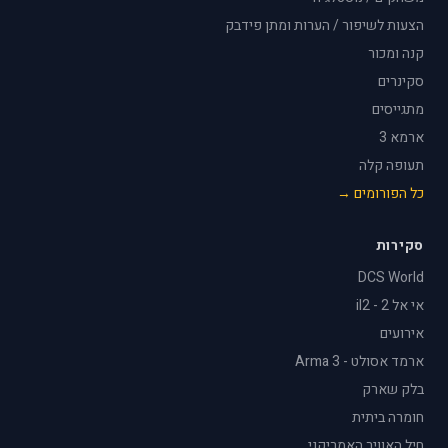
הצעות לשיפור / הערות ומתן פידבק
קנה ומכור
סקינרים
מתגייסים
ארמא 3
תעופה קלה
כל הפורומים →
סקירות
DCS World
אי אל 2 - il2
אירועים
ארמד אסולט - Arma 3
בלק שארק
חומרה ביתית
חיל האוויר האמריקני