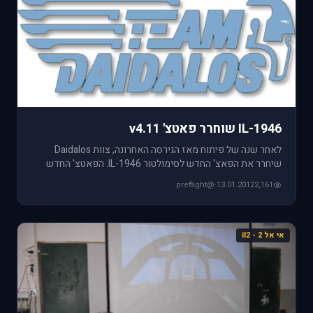
IL-1946 שוחרר פאטצ' v4.11
לאחר שנה של פיתוח מאז הגירסה האחרונה, צוות Daidalos
שיחרר את הפאצ' החדש לסימולטור IL-1946. הפאטצ' החדש
שוקל כ-800MB ומבי
@preflight
·
13.01.2012
2,161
אי אל 2 - il2