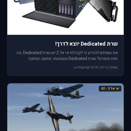
שרת Dedicated יוצא לדרך!
אנו שמחים להודיע כי לקהילת אי אל 2 יש שרת Dedicated. מה
זאת אומרת? שרת Dedicated משמעתו: מחשב המחובר
במהירות רוחב פס גבו
@preflight
·
03.06.2011
2,268
אי אל 2 - il2