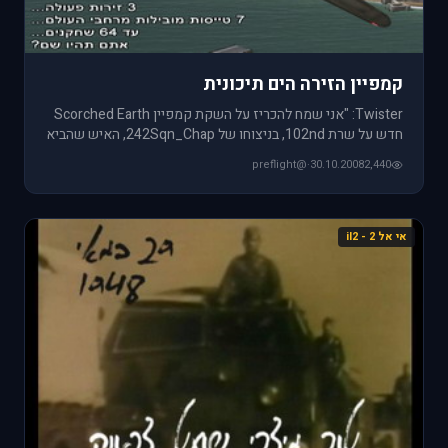
קמפיין הזירה הים תיכונית
Twister: "אני שמח להכריז על השקת קמפיין Scorched Earth
חדש על שרת 102nd, בניצוחו של 242Sqn_Chap, האיש שהביא
לנו את קמפיי
@preflight
·
30.10.2008
2,440
אי אל 2 - il2