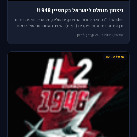
ניצחון מוחלט לישראל בקמפיין 1948!
Twister: "בהתאם לתנאי הניצחון, ירושלים, תל אביב וחיפה בידינו,
וכן עיר ערבית אחת עיקרית (רפיח). המצב האסטרטגי של צבאות
ער
@preflight
·
24.07.2008
2,259
אי אל 2 - il2