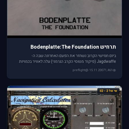
תרחיש Bodenplatte:The Foundation
ביום חמישי הקרוב נשחזר את הפעם האחרונה שבה ה-
Jagdwaffe (פיקוד מטוסי הקרב הגרמני) עלה לאוויר בכמויות
משמעותיות. בראש השנה
@preflight
·
15.11.2007
1,461
אי אל 2 - il2