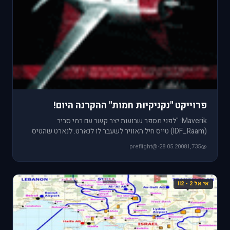
פרוייקט ''נקניקיות חמות'' ההקרנה היום!
Maverik: "לפני מספר שבועות יצר קשר עם רמי סביר
(IDF_Raam) טייס חיל האוויר לשעבר לו לנארט. לנארט שהטיס
SBD ו-F4U-D עבור
@preflight
·
28.05.2008
1,735
אי אל 2 - il2