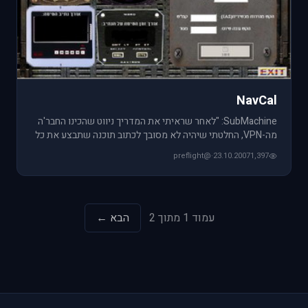
NavCal
SubMachine: "לאחר שראיתי את המדריך ניווט שהכינו החבר'ה
מה-VPN, החלטתי שיהיה לא מסובך לכתוב תוכנה שתבצע את כל
החישובים המ
@preflight
·
23.10.2007
1,397
עמוד 1 מתוך 2
הבא ←