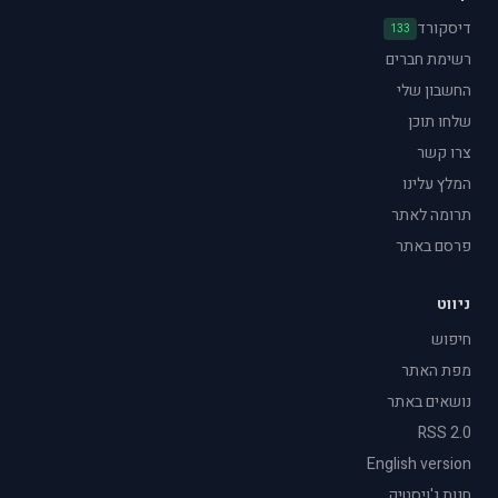
דיסקורד
133
רשימת חברים
החשבון שלי
שלחו תוכן
צרו קשר
המלץ עלינו
תרומה לאתר
פרסם באתר
ניווט
חיפוש
מפת האתר
נושאים באתר
RSS 2.0
English version
חנות ג'ויסטיק