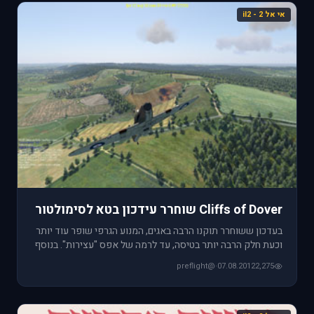
אי אל 2 - il2
Cliffs of Dover שוחרר עידכון בטא לסימולטור
בעדכון ששוחרר תוקנו הרבה באגים, המנוע הגרפי שופר עוד יותר
וכעת חלק הרבה יותר בטיסה, עד לרמה של אפס "עצירות". בנוסף
הוחזר
@preflight
·
07.08.2012
2,275