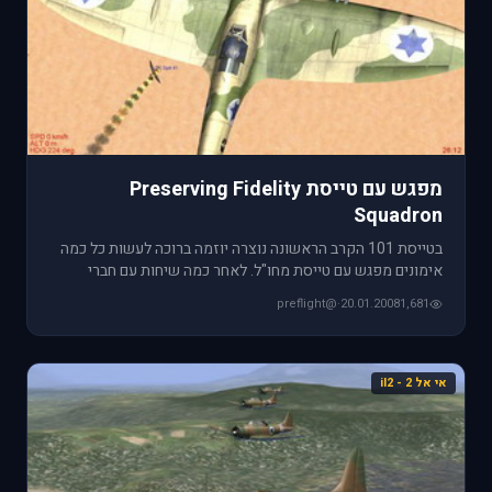
מפגש עם טייסת Preserving Fidelity
Squadron
בטייסת 101 הקרב הראשונה נוצרה יוזמה ברוכה לעשות כל כמה
אימונים מפגש עם טייסת מחו"ל. לאחר כמה שיחות עם חברי
טייסת PFS -Pr
@preflight
·
20.01.2008
1,681
אי אל 2 - il2