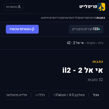
פריפלייט
התחברות
כתבות
פורומים
טייסות
גלריה
סרטונים
הורדות
ויקי
חיפוש
133
חברים מחוברים
הצטרפו עכשיו
בית
כתבות
אי אל 2 - il2
כתבות
אי אל 2 - il2
32 כתבות
הכל
פאלקון 4.0 / Falcon
כללי
פלייט סימולטור
54
63
75