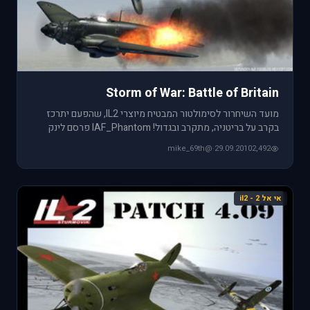
Storm of War: Battle of Britain
מועד השיחרור לסימולטור המבטיח מיוצרי IL2, שהפעם יתרכז
בקרב על בריטניה, מתקרב ובגדול! IAF_Phantom פרסם לינק
לבלוג שמרכז ע
@mike_69th
·
29.09.2010
2,492
אי אל 2 - il2