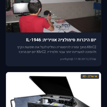
יום היכרות סימולציה אווירית: IL-1946
KfirC2 מחנך ומורה להיסטוריה החליט לנצל את חופשת הקיץ
ולהפוכה למעניינת יותר עבור תלמידיו. KfirC2 יזם יום מרוכז
לתלמידיו ב
@preflight
·
17.08.2011
2,372
אי אל 2 - il2