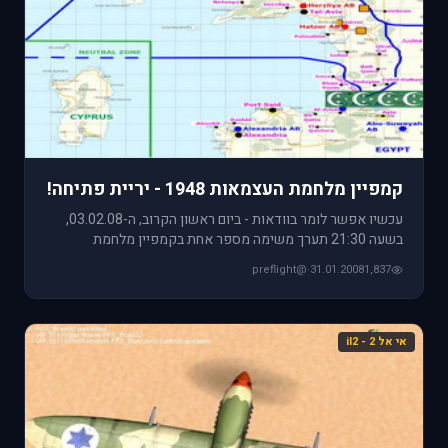
קמפיין מלחמת העצמאות 1948 - יריית פתיחה!
עכשיו אפשר לומר בוודאות - ביום ראשון הקרוב, ה-03.02.08,
בשעה 21:30 תערך משימה מספר אחת בקמפיין מלחמת
העצמאות 1948! השרת
@preflight
·
31.01.2008
1,837
אי אל 2 - il2