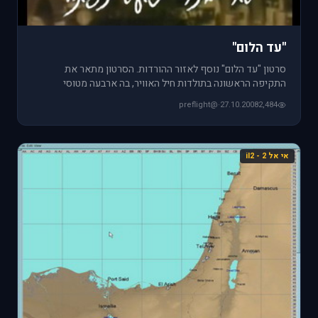
''עד הלום''
סרטון "עד הלום" נוסף לאזור ההורדות. הסרטון מתאר את
התקיפה הראשונה בתולדות חיל האוויר, בה ארבעה מטוסי
מסרשמיט הפציצו את ה
@preflight
·
27.10.2008
2,484
אי אל 2 - il2