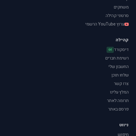
משחקים
סרטוני קהילה
ערוץ YouTube הרשמי
קהילה
דיסקורד
64
רשימת חברים
החשבון שלי
שלחו תוכן
צרו קשר
המלץ עלינו
תרומה לאתר
פרסם באתר
ניווט
חיפוש