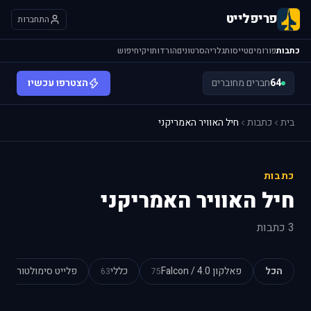
פריפלייט
התחברות
כתבות
פורומים
טייסות
גלריה
סרטונים
הורדות
ויקי
חיפוש
64
חברים מחוברים
הצטרפו עכשיו
בית
כתבות
חיל האוויר האמריקני
כתבות
חיל האוויר האמריקני
3 כתבות
הכל
פאלקון 4.0 / Falcon
כללי
פלייט סימולטור
54
63
75