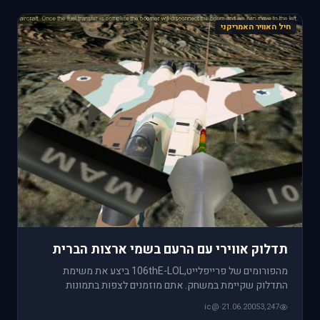
חיל האוויר האמריקני
תדלוק אווירי עם הרעם בשמי ארצות הברית
מהפורומים של פרייפלייט,106thE-LOL ביצע את משימת
התדלוק שקיימת במשחק. אתם מוזמנים לצפות בתמונות
מהמשימה לראות איך הלך ולה
@ic
·
21.06.2005
3,247