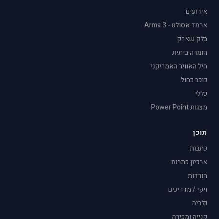
אירועים
ארמד אסולט - Arma 3
בלק שארק
חומרה ביתית
חיל האוויר האמריקני
כוכב כחול
כללי
מצגות Power Point
תוכן
כתבות
ארכיון כתבות
הורדות
ויקי / מדריכים
גלריה
קנייה ומכירה