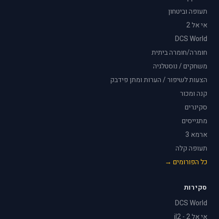
תעופה וביטחון
אי אל 2
DCS World
חומרה/חומרה ביתית
משחקים / נוסטלגיה
הצעות לשיפור / הערות ומתן פידבק
קנה ומכור
סקינרים
מתגייסים
ארמא 3
תעופה קלה
כל הפורומים →
סקירות
DCS World
אי אל 2 - il2