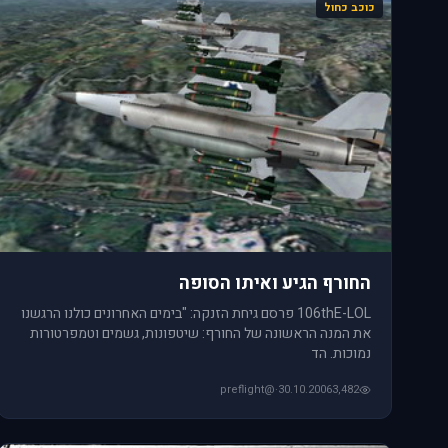
כוכב כחול
החורף הגיע ואיתו הסופה
106thE-LOL פרסם גיחת הזנקה: "בימים האחרונים כולנו הרגשנו
את המנה הראשונה של החורף: שיטפונות, גשמים וטמפרטורות
נמוכות. הד
@preflight
·
30.10.2006
3,482