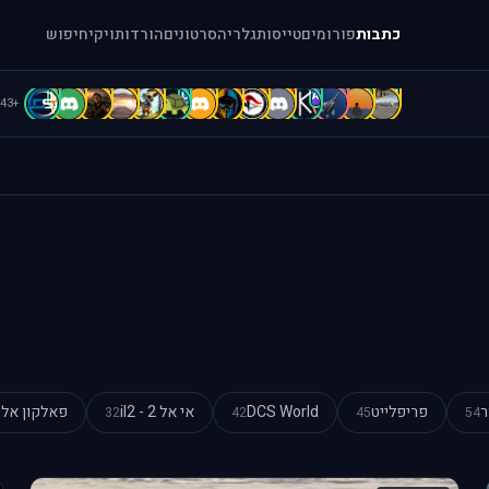
כתבות
פורומים
טייסות
גלריה
סרטונים
הורדות
ויקי
חיפוש
D
D
d
D
C
C
B
A
A
A
A
A
A
[
+43
ר
פריפלייט
DCS World
אי אל 2 - il2
פאלקון אלי
32
42
45
54