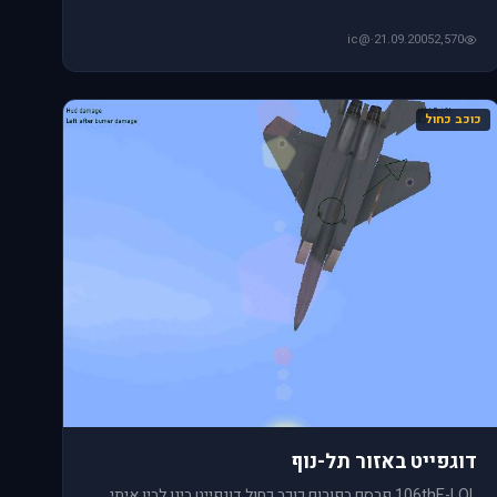
@ic
·
21.09.2005
2,570
כוכב כחול
דוגפייט באזור תל-נוף
106thE-LOL פרסם בפורום כוכב כחול דוגפייט בינו לבין איתי.