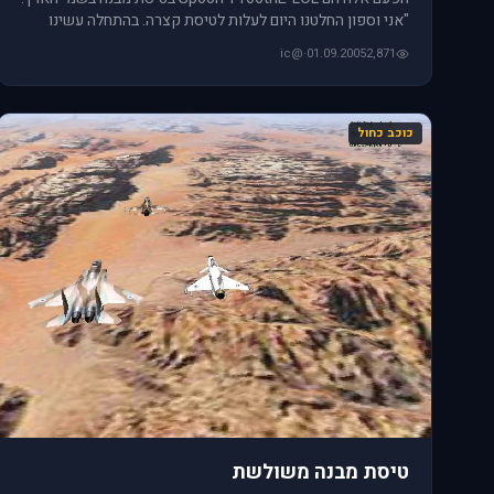
"אני וספון החלטנו היום לעלות לטיסת קצרה. בהתחלה עשינו
דוגפייט (קרב
@ic
·
01.09.2005
2,871
כוכב כחול
טיסת מבנה משולשת