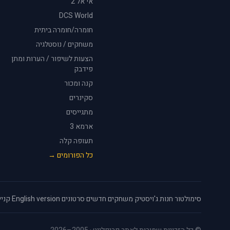
אי אל 2
DCS World
חומרה/חומרה ביתית
משחקים / נוסטלגיה
הצעות לשיפור / הערות ומתן
פידבק
קנה ומכור
סקינרים
מתגייסים
ארמא 3
תעופה קלה
כל הפורומים →
סימולטור
·
חנות ג'ויסטיק
·
משחקים חדשים
·
סרטונים
·
English version
·
קניי