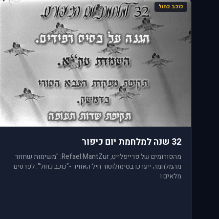
כוכב כחול
32 שנה למלחמת יום כיפור
מהפורומים של פרייפלייט, Refael MantZur: "משימות שחזור
מהמלחמה ייערכו בסימולוטור חיל האוויר -"כוכב כחול". לפרטים
מלאים ו