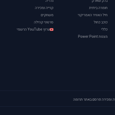
בלק שארק
גלריה
חומרה ביתית
קנייה ומכירה
חיל האוויר האמריקני
משחקים
כוכב כחול
סרטוני קהילה
כללי
ערוץ YouTube הרשמי
מצגות Power Point
ה ומכירה
·
פרסם באתר
·
תרומה