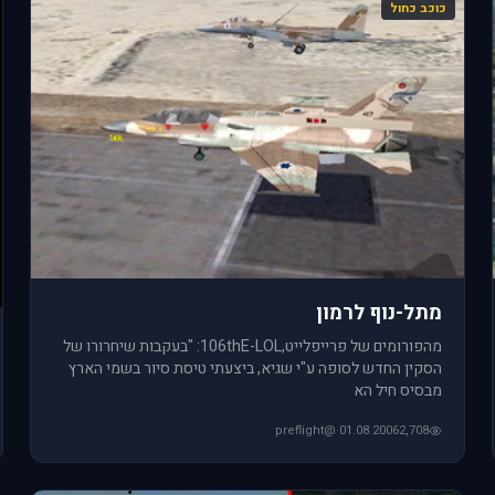
כוכב כחול
מתל-נוף לרמון
מהפורומים של פרייפלייט,106thE-LOL: "בעקבות שיחרורו של
הסקין החדש לסופה ע"י שגיא, ביצעתי טיסת סיור בשמי הארץ
מבסיס חיל הא
@preflight
·
01.08.2006
2,708