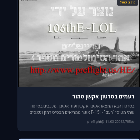
כוכב כחול
רעמים בסרטון אקשן טהור
בסרטון הבא תמצאו אקשן אקשן ועוד אקשן. מככבים בסרטון
שתי מטוסי "רעם" - F-15I אשר ממריאים מבסיס רמון ונכנסים
תוך שניות לקר
@preflight
·
11.03.2006
2,785