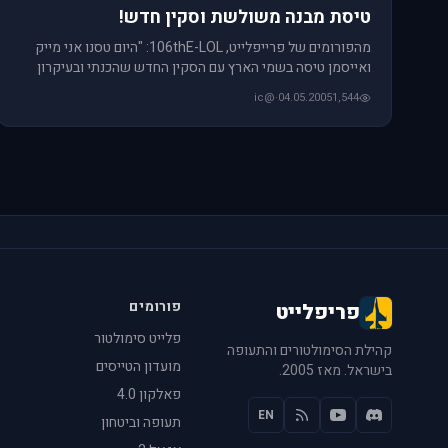
טיסת מבנה משולשת וסקין חדש!
מהפורומים של פרייפלייט, 106thE-LOL: "היום טסנו אני מייק
ואייסמן טיסה בשמי הארץ עם הסקין החדש שהכנתי ובעיקרון
הוא הסקין
@ic
·
04.05.2005
1,544
פורומים
פריפלייט
פלייט סימולטור
קהילת הסימולטורים והתעופה
מועדון הטייסים
בישראל. מאז 2005.
פאלקון 4.0
EN
תעופה וביטחון