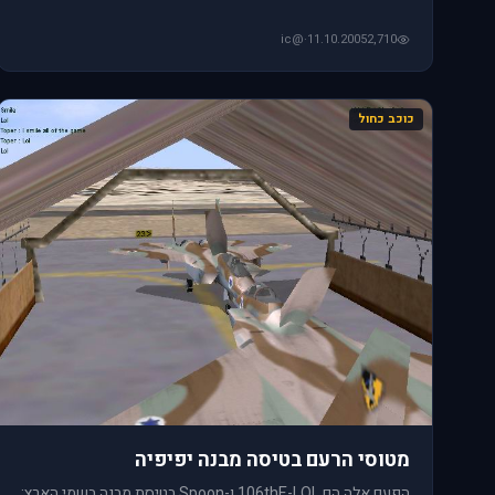
@ic
·
11.10.2005
2,710
כוכב כחול
מטוסי הרעם בטיסה מבנה יפיפיה
הפעם אלה הם 106thE-LOL ו-Spoon בטיסת מבנה בשמי הארץ: