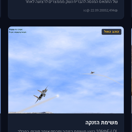
של החמאס המנסה להבריח נשק מממצרים לרצועה לאחר
ההתנתקות. השיירה
@ic
·
22.09.2005
2,494
כוכב כחול
משימת הזנקה
106thE-LOL ביצע משימת הזנקה ופרסם אותה פורום. במהלך