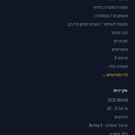
חומרה/חומרה ביתית
משחקים / נוסטלגיה
הצעות לשיפור / הערות ומתן פידבק
קנה ומכור
סקינרים
מתגייסים
ארמא 3
תעופה קלה
כל הפורומים →
סקירות
DCS World
אי אל 2 - il2
אירועים
ארמד אסולט - Arma 3
בלק שארק