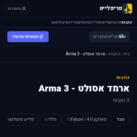
פריפלייט
התחברות
כתבות
פורומים
טייסות
גלריה
סרטונים
הורדות
ויקי
חיפוש
65
חברים מחוברים
הצטרפו עכשיו
בית
כתבות
ארמד אסולט - Arma 3
כתבות
ארמד אסולט - Arma 3
2 כתבות
הכל
פאלקון 4.0 / Falcon
כללי
פלייט סימולטור
54
63
75