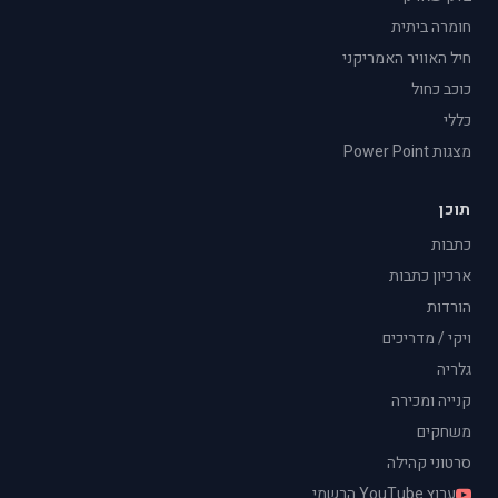
חומרה ביתית
חיל האוויר האמריקני
כוכב כחול
כללי
מצגות Power Point
תוכן
כתבות
ארכיון כתבות
הורדות
ויקי / מדריכים
גלריה
קנייה ומכירה
משחקים
סרטוני קהילה
ערוץ YouTube הרשמי