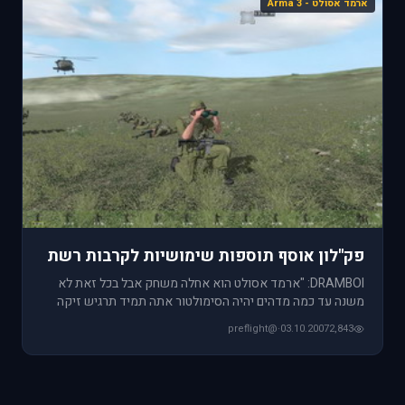
ארמד אסולט - Arma 3
פק''לון אוסף תוספות שימושיות לקרבות רשת
DRAMBOI: "ארמד אסולט הוא אחלה משחק אבל בכל זאת לא
משנה עד כמה מדהים יהיה הסימולטור אתה תמיד תרגיש זיקה
לשחק אותו בכלים ש
@preflight
·
03.10.2007
2,843