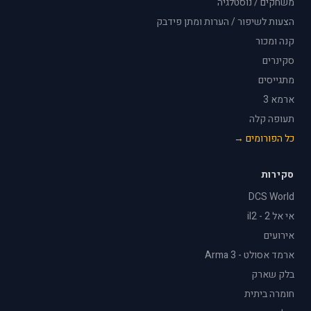
משחקים / נוסטלגיה
הצעות לשיפור / הערות ומתן פידבק
קנה ומכור
סקינרים
מתגייסים
ארמא 3
תעופה קלה
כל הפורומים →
סקירות
DCS World
אי אל 2 - il2
אירועים
ארמד אסולט - Arma 3
בלק שארק
חומרה ביתית