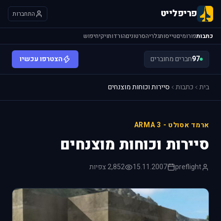
פריפלייט
התחברות
כתבות
פורומים
טייסות
גלריה
סרטונים
הורדות
ויקי
חיפוש
97
חברים מחוברים
הצטרפו עכשיו
בית
כתבות
סיירות וכוחות מוצנחים
ארמד אסולט - ARMA 3
סיירות וכוחות מוצנחים
preflight
15.11.2007
2,852 צפיות