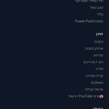
חיל האוויר האמריקני
כוכב כחול
כללי
מצגות Power Point
תוכן
כתבות
ארכיון כתבות
הורדות
ויקי / מדריכים
גלריה
קנייה ומכירה
משחקים
סרטוני קהילה
ערוץ YouTube הרשמי
קהילה