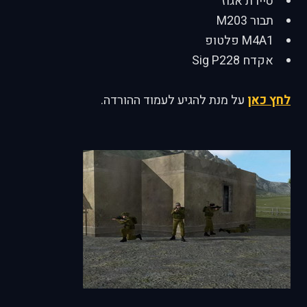
סיירת אגוז
תבור M203
M4A1 פלטופ
אקדח Sig P228
לחץ כאן
על מנת להגיע לעמוד ההורדה.