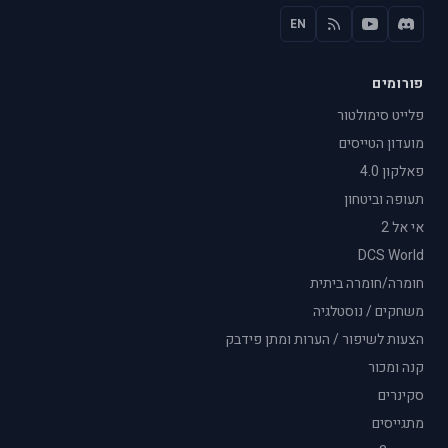
EN
פורומים
פלייט סימולטור
מועדון הטייסים
פאלקון 4.0
תעופה וביטחון
אי אל 2
DCS World
חומרה/חומרה ביתית
משחקים / נוסטלגיה
הצעות לשיפור / הערות ומתן פידבק
קנה ומכור
סקינרים
מתגייסים