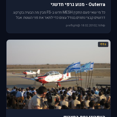
Outerra - מנוע גרפי חדשני
כל מי שאי פעם התקין MESH חדש ב-FS מבין מה הבעיה בקרקע.
דרושים קבצי נתונים בגודל עצום כדי לתאר את פני השטח. אבל
זמני
@preflight
·
18.02.2010
2,169
כללי