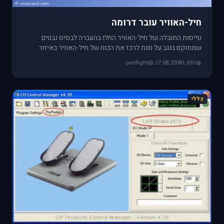
חיל-האוויר עובר דרומה
טייסות התובלה של חיל-האוויר החלו בהעברה לבסיס נבטים
שממוקם בנגב על מנת לרכז את הכוח של חיל-האוויר באיזור
פחות מאוים, בדר
@preflight
·
27.08.2008
1,697
כללי