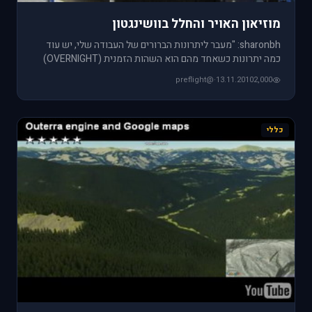
מוזיאון האויר והחלל בוושינגטון
sharonbh: "מעבר ליתרונות הברורים של העבודה שלי, יש עוד
כמה יתרונות כשאחד מהם הוא השהות הזמנית (OVERNIGHT)
בכל מיני מקומו
@preflight
·
13.11.2010
2,000
כללי