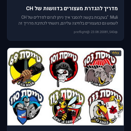
מדריך להגדרת מעצורים בדוושות של CH
Muli: "בעקבות בקשה להסבר איך ניתן לגרום לפדלים של CH
לשמש גם כמעצורים בלחיצה עליהם, ניגשתי לכתיבת מדריך זה
שמנסה להביא ב
@preflight
·
23.08.2008
1,540
כללי