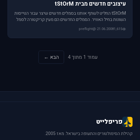
עיצובים חדשים מבית tStOrM
tStOrM החליט לשתף אותנו בסמלים חדשים שיצר עבור הטייסות
השונות בחיל האוויר. הסמלים החדשים הם מעין קריקטורה לסמל
הטייסת המ
@preflight
·
21.06.2008
1,615
עמוד 1 מתוך 4
הבא ←
פריפלייט
קהילת הסימולטורים והתעופה בישראל. מאז 2005.