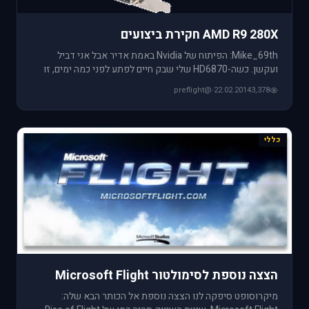
AMD R9 280X חקירת ביצועים
Mike_69th: הפיתוח של Nvidia באמת אדיר אבל אני דביל
ועקשן. כשה-HD6870 שלי שבק חיים לפתע לפני כמה ימים, זו
היתה ההחלטה שהי
@preflight
·
22.02.2014
3,378
כללי
הצצה נוספת לסימולטור Microsoft Flight
מיקרוסופט סיפקה לנו הצצה נוספת אל הכותר הבא שלה: