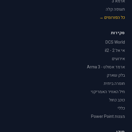
ארמא 3
תעופה קלה
כל הפורומים →
סקירות
DCS World
אי אל 2 - il2
אירועים
ארמד אסולט - Arma 3
בלק שארק
חומרה ביתית
חיל האוויר האמריקני
כוכב כחול
כללי
מצגות Power Point
תוכן