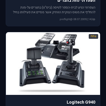
העפרוני נחת בחצרים
העפרוני הגיע לבית-הספר לטיסה (ביס"ט) בחצרים על-מנת
להחליף את מטוס הצוקית הוותיק אשר מסיים את פעילותו בחיל
לאחר 49 שנים.
@preflight
·
08.07.2009
2,142
כללי
Logitech G940