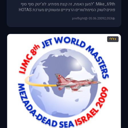
Mike_69th: "למען האמת, זה קצת מפתיע. לוג'יטק סוף סוף
פונים לשוק הסימולטורים הרציניים ומשווקים מערכת HOTAS
ודוושות במחיר
@preflight
·
05.06.2009
2,053
כללי