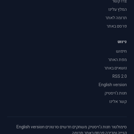
צרו קשר
המלץ עלינו
תרומה לאתר
פרסם באתר
ניווט
חיפוש
מפת האתר
נושאים באתר
RSS 2.0
English version
חנות ג'ויסטיק
קשר אלינו
סימולטור
·
חנות ג'ויסטיק
·
משחקים חדשים
·
סרטונים
·
English version
·
קנייה ומכירה
·
פרסם באתר
·
תרומה