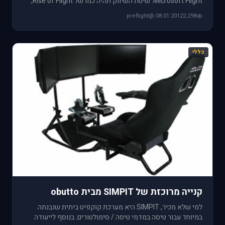
Microsoft Flight. שיטת השיווק תהיה כמו של Rise of Flight,
כלומר את הסימ
@preflight
·
08.01.2012
2,298
כללי
קנייה מרוכזת של SIMPIT מבית obutto
למי שלא מכיר, SIMPIT היא מערכת קוקפיט ביתית שנבנתה
במיוחד עבור טיסה במדמי טיסה / סימולטורים. בנוסף לייעודה