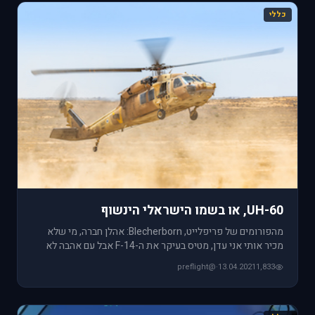
כללי
UH-60, או בשמו הישראלי הינשוף
מהפורומים של פריפלייט, Blecherborn: אהלן חברה, מי שלא
מכיר אותי אני עדן, מטיס בעיקר את ה-F-14 אבל עם אהבה לא
מוגבלת לכל
@preflight
·
13.04.2021
1,833