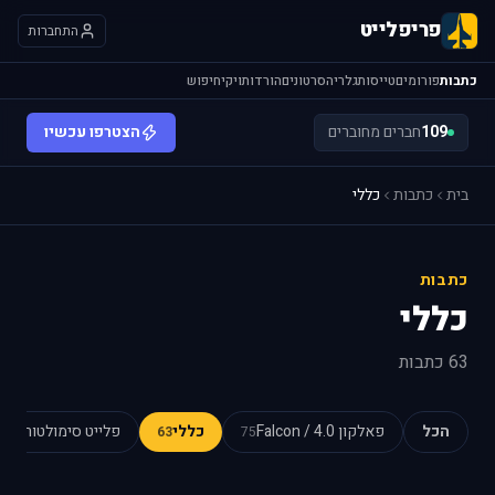
פריפלייט
התחברות
כתבות
פורומים
טייסות
גלריה
סרטונים
הורדות
ויקי
חיפוש
109
חברים מחוברים
הצטרפו עכשיו
בית
כתבות
כללי
כתבות
כללי
63 כתבות
הכל
פאלקון 4.0 / Falcon
כללי
פלייט סימולטור
54
63
75