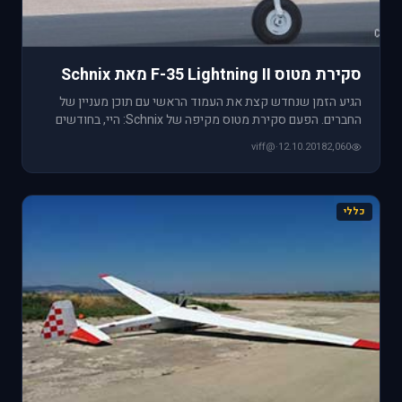
סקירת מטוס F-35 Lightning II מאת Schnix
הגיע הזמן שנחדש קצת את העמוד הראשי עם תוכן מעניין של
החברים. הפעם סקירת מטוס מקיפה של Schnix: היי, בחודשים
האחרונים
@viff
·
12.10.2018
2,060
כללי