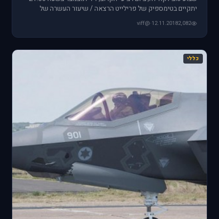
יתקיים בטימספיק של פרילייט הרצאה / שיעור העשרה של
BarTzi בנושא
@viff
·
12.11.2018
2,082
כללי