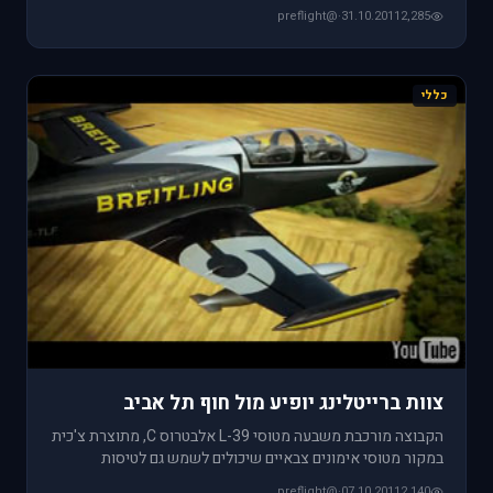
המקורי ניתן ל
@preflight
·
31.10.2011
2,285
כללי
צוות ברייטלינג יופיע מול חוף תל אביב
הקבוצה מורכבת משבעה מטוסי L-39 אלבטרוס C, מתוצרת צ'כית
במקור מטוסי אימונים צבאיים שיכולים לשמש גם לטיסות
אזרחיות ולביצוע
@preflight
·
07.10.2011
2,140