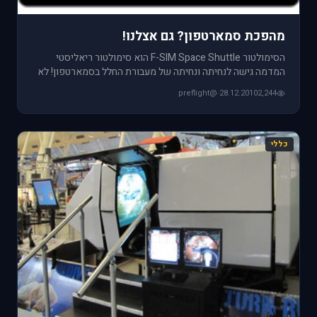
מהפכת סמארטפון? גם אצלנו!
הסימולטור F-SIM Space Shuttle הוא סימולטור ריאליסטי
המדמה גישה לנחיתה ונחיתה של מעבורת החלל בסמארטפון! לא
מדובר בעוד "מ
@preflight
·
28.12.2010
2,244
כללי