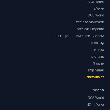
תעופה וביטחון
אי אל 2
DCS World
חומרה/חומרה ביתית
משחקים / נוסטלגיה
הצעות לשיפור / הערות ומתן פידבק
קנה ומכור
סקינרים
מתגייסים
ארמא 3
תעופה קלה
כל הפורומים →
סקירות
DCS World
אי אל 2 - il2