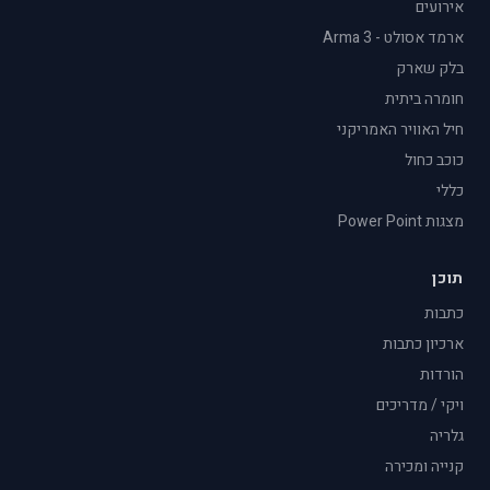
אירועים
ארמד אסולט - Arma 3
בלק שארק
חומרה ביתית
חיל האוויר האמריקני
כוכב כחול
כללי
מצגות Power Point
תוכן
כתבות
ארכיון כתבות
הורדות
ויקי / מדריכים
גלריה
קנייה ומכירה