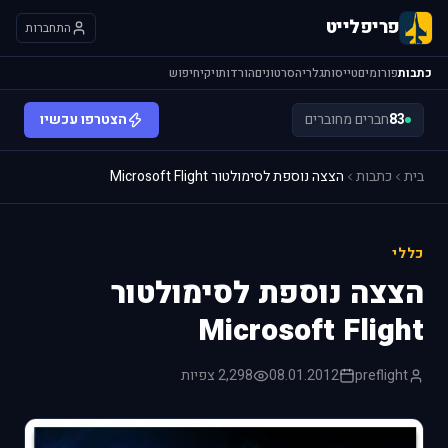
פריפלייט
התחברות
כתבות
פורומים
טייסות
גלריה
סרטונים
הורדות
ויקי
חיפוש
83
חברים מחוברים
הצטרפו עכשיו
בית
כתבות
הצצה נוספת לסימולטור Microsoft Flight
כללי
הצצה נוספת לסימולטור
Microsoft Flight
preflight
08.01.2012
2,298 צפיות