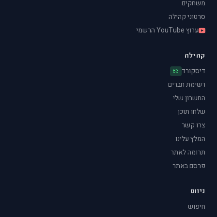
משחקים
סרטוני קהילה
ערוץ YouTube הרשמי
קהילה
דיסקורד
83
רשימת חברים
החשבון שלי
שלחו תוכן
צרו קשר
המלץ עלינו
תרומה לאתר
פרסם באתר
ניווט
חיפוש