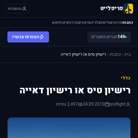
פריפלייט
התחברות
כתבות
פורומים
טייסות
גלריה
סרטונים
הורדות
ויקי
חיפוש
149
חברים מחוברים
הצטרפו עכשיו
בית
כתבות
רישיון טיס או רישיון דאייה
כללי
רישיון טיס או רישיון דאייה
preflight
24.09.2015
2,497 צפיות