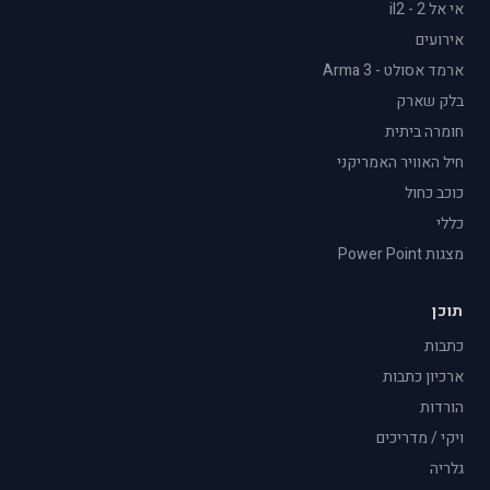
אי אל 2 - il2
אירועים
ארמד אסולט - Arma 3
בלק שארק
חומרה ביתית
חיל האוויר האמריקני
כוכב כחול
כללי
מצגות Power Point
תוכן
כתבות
ארכיון כתבות
הורדות
ויקי / מדריכים
גלריה