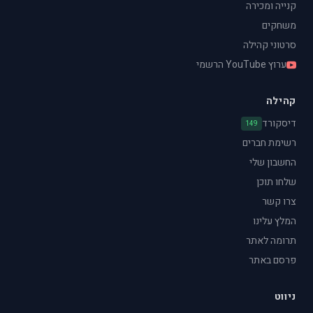
קנייה ומכירה
משחקים
סרטוני קהילה
ערוץ YouTube הרשמי
קהילה
דיסקורד
149
רשימת חברים
החשבון שלי
שלחו תוכן
צרו קשר
המלץ עלינו
תרומה לאתר
פרסם באתר
ניווט