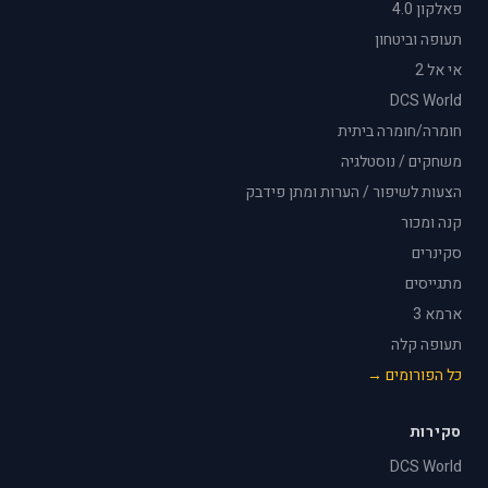
פאלקון 4.0
תעופה וביטחון
אי אל 2
DCS World
חומרה/חומרה ביתית
משחקים / נוסטלגיה
הצעות לשיפור / הערות ומתן פידבק
קנה ומכור
סקינרים
מתגייסים
ארמא 3
תעופה קלה
כל הפורומים →
סקירות
DCS World