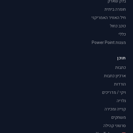
בלק שארק
חומרה ביתית
חיל האוויר האמריקני
כוכב כחול
כללי
מצגות Power Point
תוכן
כתבות
ארכיון כתבות
הורדות
ויקי / מדריכים
גלריה
קנייה ומכירה
משחקים
סרטוני קהילה