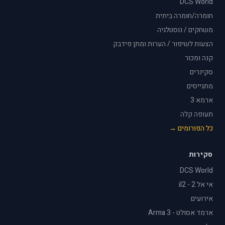
DCS World
חומרה/חומרה ביתית
משחקים / נוסטלגיה
הצעות לשיפור / הערות ומתן פידבק
קנה ומכור
סקינרים
מתגייסים
ארמא 3
תעופה קלה
כל הפורומים →
סקירות
DCS World
אי אל 2 - il2
אירועים
ארמד אסולט - Arma 3