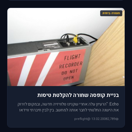
חומרה ביתית
בניית קופסה שחורה להקלטת טיסות
Echo: "הרעיון עלה אחרי שקנינו טלוויזיה חדשה, ובמקום לזרוק
את הישנה החלטתי לחבר אותה למחשב. בין לבין חיברתי ווידאו
ישן שמ
@preflight
·
13.02.2008
2,789