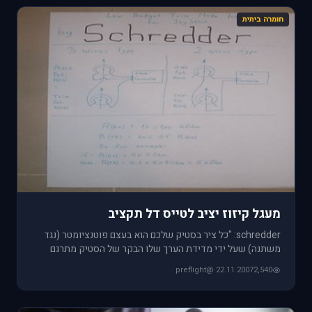
חומרה ביתית
מעגל קיזוז יציב לטייס דל תקציב
schredder: "כל ציר בסטיק שלכם הוא בעצם פוטנציומטר (נגד
משתנה) שעל ידי מדידת הערך שלו הבקר של הסטיק מתרגם
למחשב מה אתם עו
@preflight
·
22.11.2007
2,540