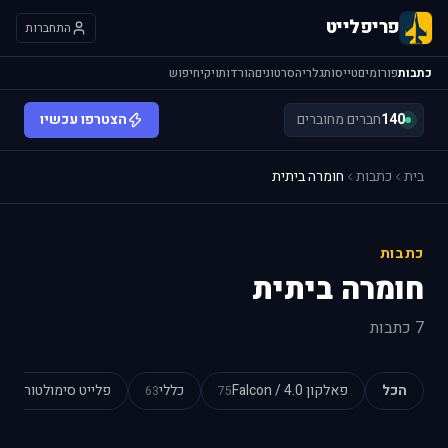
פריפלייט
התחברות
כתבות
פורומים
טייסות
גלריה
סרטונים
הורדות
ויקי
חיפוש
140
חברים מחוברים
הצטרפו עכשיו
בית
כתבות
חומרה ביתית
כתבות
חומרה ביתית
7 כתבות
הכל
פאלקון 4.0 / Falcon
כללי
פלייט סימולטור
54
63
75