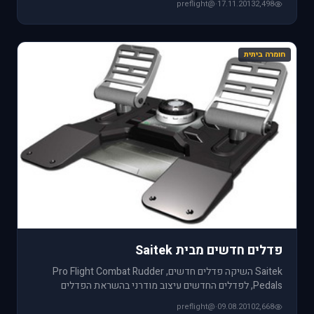
@preflight
·
17.11.2013
2,498
חומרה ביתית
פדלים חדשים מבית Saitek
Saitek השיקה פדלים חדשים, Pro Flight Combat Rudder
Pedals, לפדלים החדשים עיצוב מודרני בהשראת הפדלים
המובנים במטוסי הקרב
@preflight
·
09.08.2010
2,668