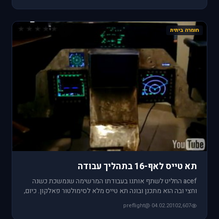
חומרה ביתית
תא טייס לאף-16 בתהליך עבודה
acef החליט לשתף אותנו בעבודתו המרשימה שנמשכת כשנה
וחצי ובה הוא מתכנן ובונה תא טייס מלא לסימולטור פאלקון. כיום,
המושב, המ
@preflight
·
04.02.2010
2,607