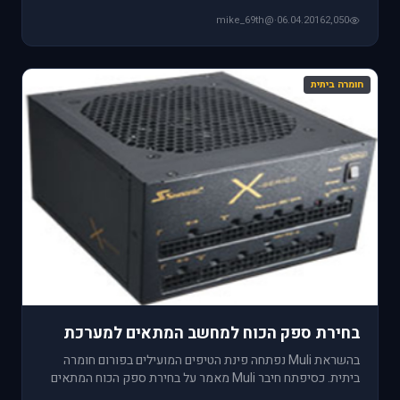
שהמח
@mike_69th
·
06.04.2016
2,050
חומרה ביתית
בחירת ספק הכוח למחשב המתאים למערכת
בהשראת Muli נפתחה פינת הטיפים המועילים בפורום חומרה
ביתית. כסיפתח חיבר Muli מאמר על בחירת ספק הכוח המתאים
למערכת: "אח