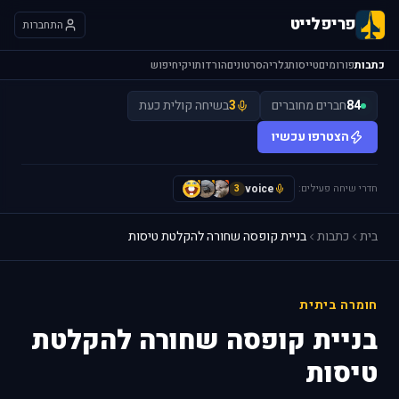
פריפלייט
התחברות
כתבות
פורומים
טייסות
גלריה
סרטונים
הורדות
ויקי
חיפוש
84
חברים מחוברים
3
בשיחה קולית כעת
הצטרפו עכשיו
חדרי שיחה פעילים:
voice
A
I
I
3
בית
כתבות
בניית קופסה שחורה להקלטת טיסות
חומרה ביתית
בניית קופסה שחורה להקלטת
טיסות