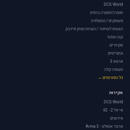
DCS World
חומרה/חומרה ביתית
משחקים / נוסטלגיה
הצעות לשיפור / הערות ומתן פידבק
קנה ומכור
סקינרים
מתגייסים
ארמא 3
תעופה קלה
כל הפורומים →
סקירות
DCS World
אי אל 2 - il2
אירועים
ארמד אסולט - Arma 3