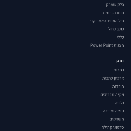
בלק שארק
חומרה ביתית
חיל האוויר האמריקני
כוכב כחול
כללי
מצגות Power Point
תוכן
כתבות
ארכיון כתבות
הורדות
ויקי / מדריכים
גלריה
קנייה ומכירה
משחקים
סרטוני קהילה