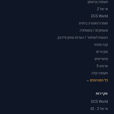
תעופה וביטחון
אי אל 2
DCS World
חומרה/חומרה ביתית
משחקים / נוסטלגיה
הצעות לשיפור / הערות ומתן פידבק
קנה ומכור
סקינרים
מתגייסים
ארמא 3
תעופה קלה
כל הפורומים →
סקירות
DCS World
אי אל 2 - il2