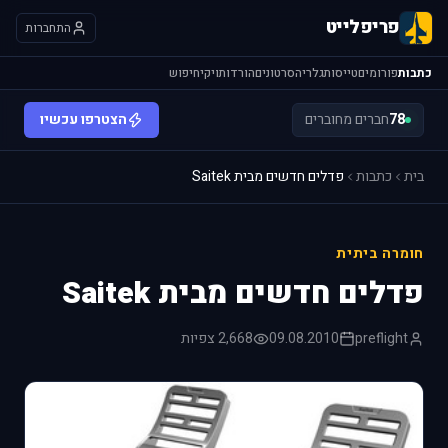
פריפלייט
התחברות
כתבות
פורומים
טייסות
גלריה
סרטונים
הורדות
ויקי
חיפוש
78
חברים מחוברים
הצטרפו עכשיו
בית
כתבות
פדלים חדשים מבית Saitek
חומרה ביתית
פדלים חדשים מבית Saitek
preflight
09.08.2010
2,668 צפיות