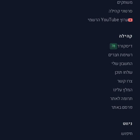
משחקים
סרטוני קהילה
ערוץ YouTube הרשמי
קהילה
דיסקורד
78
רשימת חברים
החשבון שלי
שלחו תוכן
צרו קשר
המלץ עלינו
תרומה לאתר
פרסם באתר
ניווט
חיפוש