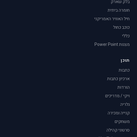
בלק שארק
חומרה ביתית
חיל האוויר האמריקני
כוכב כחול
כללי
מצגות Power Point
תוכן
כתבות
ארכיון כתבות
הורדות
ויקי / מדריכים
גלריה
קנייה ומכירה
משחקים
סרטוני קהילה