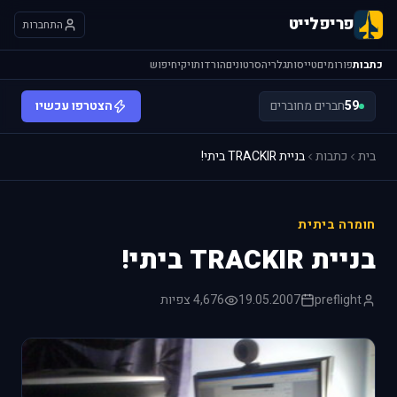
פריפלייט
התחברות
כתבות
פורומים
טייסות
גלריה
סרטונים
הורדות
ויקי
חיפוש
59
חברים מחוברים
הצטרפו עכשיו
בית
כתבות
בניית TRACKIR ביתי!
חומרה ביתית
בניית TRACKIR ביתי!
preflight
19.05.2007
4,676 צפיות