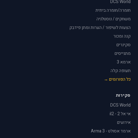
DCS World
חומרה/חומרה ביתית
משחקים / נוסטלגיה
הצעות לשיפור / הערות ומתן פידבק
קנה ומכור
סקינרים
מתגייסים
ארמא 3
תעופה קלה
כל הפורומים →
סקירות
DCS World
אי אל 2 - il2
אירועים
ארמד אסולט - Arma 3