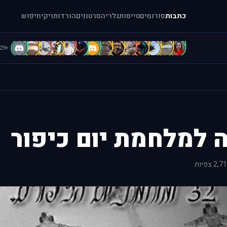
כתבות
פורומים
טייסות
גלריה
סרטונים
הורדות
ויקי
חיפוש
D
D
D
C
c
b
B
B
b
A
A
A
[
1
+129
2, צפיות