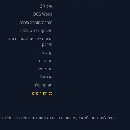
אי אל 2
DCS World
חומרה/חומרה ביתית
משחקים / נוסטלגיה
הצעות לשיפור / הערות ומתן
פידבק
קנה ומכור
סקינרים
מתגייסים
ארמא 3
תעופה קלה
כל הפורומים →
סימולטור
·
חנות ג'ויסטיק
·
משחקים חדשים
·
סרטונים
·
English version
·
קניי