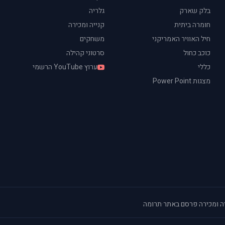
בלק שארק
גלריה
חומרה ביתית
קנייה ומכירה
חיל האוויר האמריקני
משחקים
כוכב כחול
סרטוני קהילה
כללי
ערוץ YouTube הרשמי
מצגות Power Point
ה ומכירה
·
פרסם באתר
·
תרומה