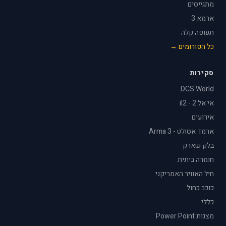
מתגייסים
ארמא 3
תעופה קלה
כל הפורומים →
סקירות
DCS World
אי אל 2 - il2
אירועים
ארמד אסולט - Arma 3
בלק שארק
חומרה ביתית
חיל האוויר האמריקני
כוכב כחול
כללי
מצגות Power Point