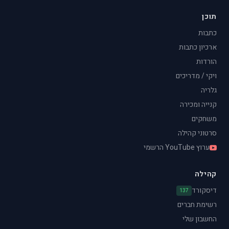
תוכן
כתבות
ארכיון כתבות
הורדות
ויקי / מדריכים
גלריה
קנייה ומכירה
משחקים
סרטוני קהילה
ערוץ YouTube הרשמי
קהילה
דיסקורד
137
רשימת חברים
החשבון שלי