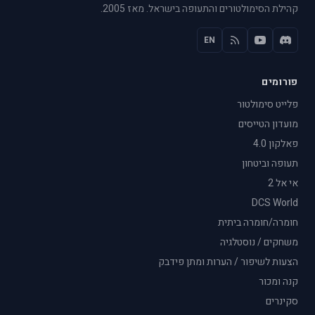
קהילת הסימולטורים והתעופה בישראל. מאז 2005.
EN
פורומים
פלייט סימולטור
מועדון הטייסים
פאלקון 4.0
תעופה וביטחון
אי אל 2
DCS World
חומרה/חומרה ביתית
משחקים / נוסטלגיה
הצעות לשיפור / הערות ומתן פידבק
קנה ומכור
סקינרים