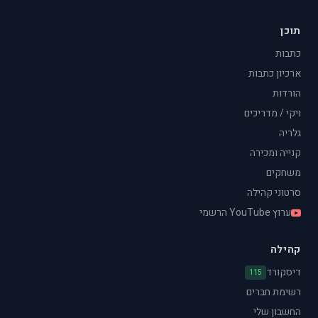
תוכן
כתבות
ארכיון כתבות
הורדות
ויקי / מדריכים
גלריה
קנייה ומכירה
משחקים
סרטוני קהילה
ערוץ YouTube הרשמי
קהילה
דיסקורד
115
רשימת חברים
החשבון שלי