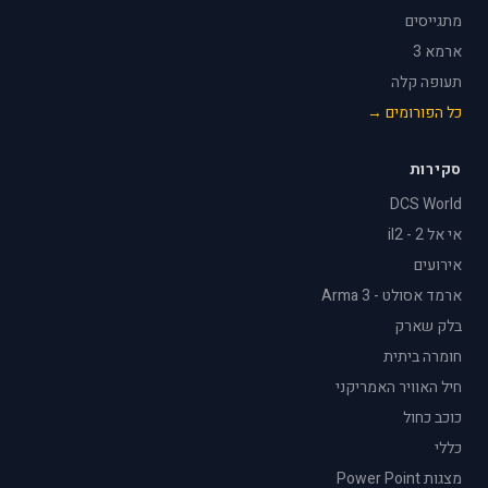
מתגייסים
ארמא 3
תעופה קלה
כל הפורומים →
סקירות
DCS World
אי אל 2 - il2
אירועים
ארמד אסולט - Arma 3
בלק שארק
חומרה ביתית
חיל האוויר האמריקני
כוכב כחול
כללי
מצגות Power Point