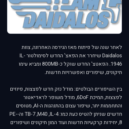
לאחר שנה של פיתוח מאז הגירסה האחרונה, צוות
Daidalos שיחרר את הפאצ' החדש לסימולטור IL-
1946. הפאטצ' החדש שוקל כ-800MB ומביא עימו
תיקונים, שיפורים ואפשרויות חדשות.
בין השיפורים הבולטים: מודל נזק חדש לפצצות, פיוזים
לפצצות, תמיכת 6DoF, מודל משופר לראדיאטור
והתחממות יתר, שיפור עצום בהתנהגות ה-AI, מטוסים
חדשים שניתן להטיס כעת כמו: TB-7 ,M40 ,IL-4 וה-PE-
8, יחידות קרקעיות חדשות ועוד המון תיקונים ושיפורים