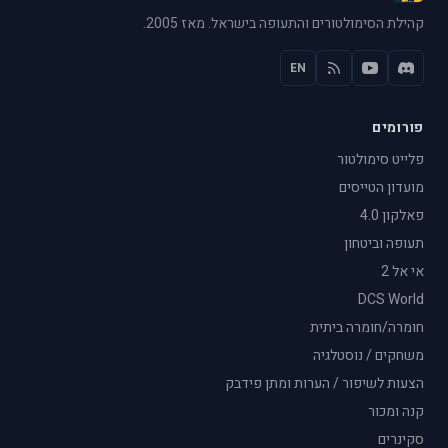
קהילת הסימולטורים והתעופה בישראל. מאז 2005.
EN
פורומים
פלייט סימולטור
מועדון הטייסים
פאלקון 4.0
תעופה וביטחון
אי אל 2
DCS World
חומרה/חומרה ביתית
משחקים / נוסטלגיה
הצעות לשיפור / הערות ומתן פידבק
קנה ומכור
סקינרים