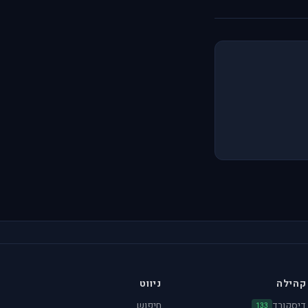
קהילה
ניווט
דיסקורד
חיפוש
133