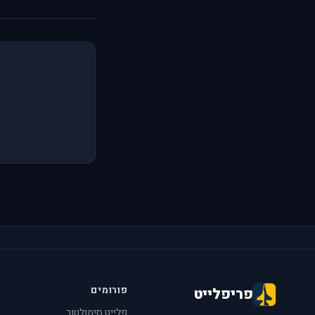
פורומים
פריפלייט
פלייט סימולטור