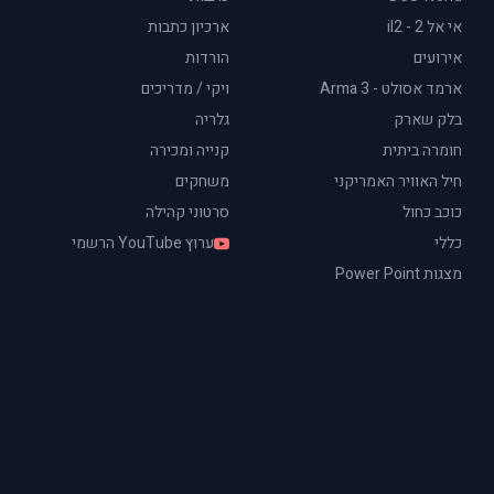
אי אל 2 - il2
ארכיון כתבות
אירועים
הורדות
ארמד אסולט - Arma 3
ויקי / מדריכים
בלק שארק
גלריה
חומרה ביתית
קנייה ומכירה
חיל האוויר האמריקני
משחקים
כוכב כחול
סרטוני קהילה
כללי
ערוץ YouTube הרשמי
מצגות Power Point