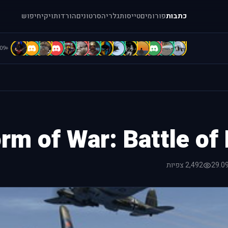
כתבות
פורומים
טייסות
גלריה
סרטונים
הורדות
ויקי
חיפוש
b
B
B
b
b
A
A
A
A
A
A
a
[
[
+109
rm of War: Battle of 
29.0
2,492 צפיות