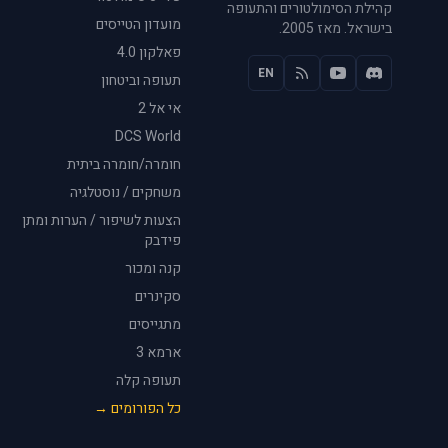
קהילת הסימולטורים והתעופה
מועדון הטייסים
בישראל. מאז 2005.
פאלקון 4.0
EN
תעופה וביטחון
אי אל 2
DCS World
חומרה/חומרה ביתית
משחקים / נוסטלגיה
הצעות לשיפור / הערות ומתן
פידבק
קנה ומכור
סקינרים
מתגייסים
ארמא 3
תעופה קלה
כל הפורומים →