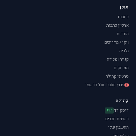
תוכן
כתבות
ארכיון כתבות
הורדות
ויקי / מדריכים
גלריה
קנייה ומכירה
משחקים
סרטוני קהילה
ערוץ YouTube הרשמי
קהילה
דיסקורד
137
רשימת חברים
החשבון שלי
שלחו תוכן