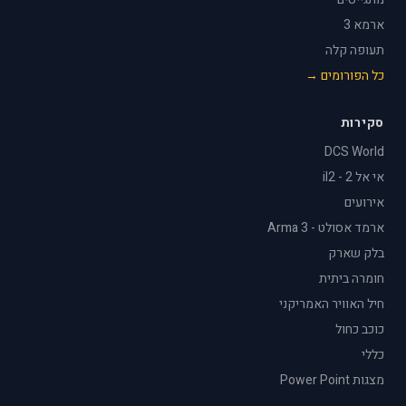
ארמא 3
תעופה קלה
כל הפורומים →
סקירות
DCS World
אי אל 2 - il2
אירועים
ארמד אסולט - Arma 3
בלק שארק
חומרה ביתית
חיל האוויר האמריקני
כוכב כחול
כללי
מצגות Power Point