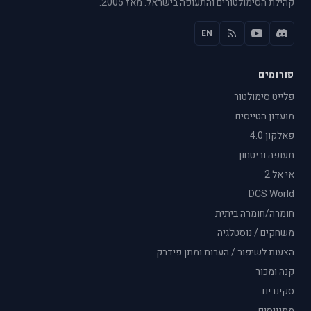
קהילת הסימולטורים והתעופה בישראל. מאז 2005.
EN
פורומים
פלייט סימולטור
מועדון הטייסים
פאלקון 4.0
תעופה וביטחון
אי אל 2
DCS World
חומרה/חומרה ביתית
משחקים / נוסטלגיה
הצעות לשיפור / הערות ומתן פידבק
קנה ומכור
סקינרים
מתגייסים