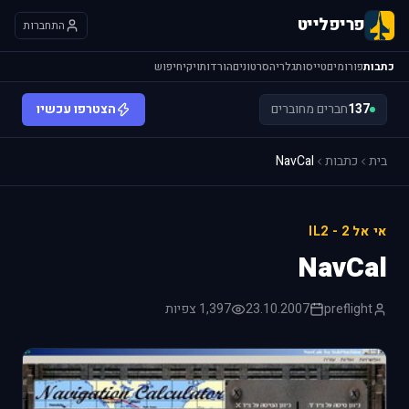
פריפלייט
התחברות
כתבות
פורומים
טייסות
גלריה
סרטונים
הורדות
ויקי
חיפוש
137
חברים מחוברים
הצטרפו עכשיו
בית
כתבות
NavCal
אי אל 2 - IL2
NavCal
preflight
23.10.2007
1,397 צפיות