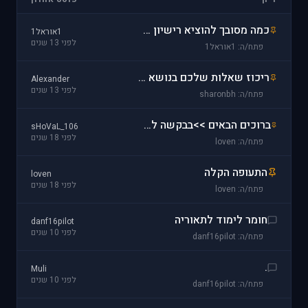
כמה מסובך להוציא רישיון טייס פרטי?
1אוראל1
לפני 13 שנים
פתח/ה: 1אוראל1
ריכוז שאלות שלכם בנושא קריירת טיס
Alexander
לפני 13 שנים
פתח/ה: sharonbh
ברוכים הבאים >>בבקשה לקרוא לפני הכתיבה<<
sHoVaL_106
לפני 18 שנים
פתח/ה: loven
התעופה הקלה
loven
לפני 18 שנים
פתח/ה: loven
חומר לימוד לתאוריה
danf16pilot
לפני 10 שנים
פתח/ה: danf16pilot
.
Muli
לפני 10 שנים
פתח/ה: danf16pilot