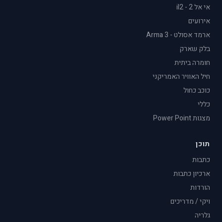
אי אל 2 - il2
אירועים
ארמד אסולט - Arma 3
בלק שארק
חומרה ביתית
חיל האוויר האמריקני
כוכב כחול
כללי
מצגות Power Point
תוכן
כתבות
ארכיון כתבות
הורדות
ויקי / מדריכים
גלריה