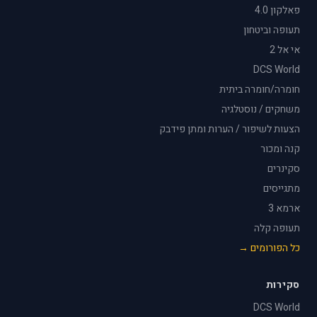
פאלקון 4.0
תעופה וביטחון
אי אל 2
DCS World
חומרה/חומרה ביתית
משחקים / נוסטלגיה
הצעות לשיפור / הערות ומתן פידבק
קנה ומכור
סקינרים
מתגייסים
ארמא 3
תעופה קלה
כל הפורומים →
סקירות
DCS World