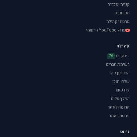
קנייה ומכירה
משחקים
סרטוני קהילה
ערוץ YouTube הרשמי
קהילה
דיסקורד
70
רשימת חברים
החשבון שלי
שלחו תוכן
צרו קשר
המלץ עלינו
תרומה לאתר
פרסם באתר
ניווט