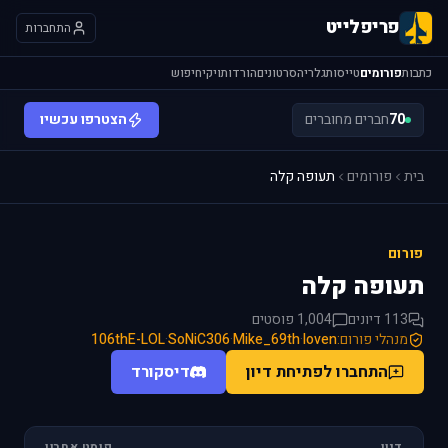
פריפלייט
התחברות
כתבות
פורומים
טייסות
גלריה
סרטונים
הורדות
ויקי
חיפוש
70
חברים מחוברים
הצטרפו עכשיו
בית
פורומים
תעופה קלה
פורום
תעופה קלה
113 דיונים
1,004 פוסטים
מנהלי פורום:
loven
·
Mike_69th
·
SoNiC306
·
106thE-LOL
התחברו לפתיחת דיון
דיסקורד
דיון
פוסט אחרון