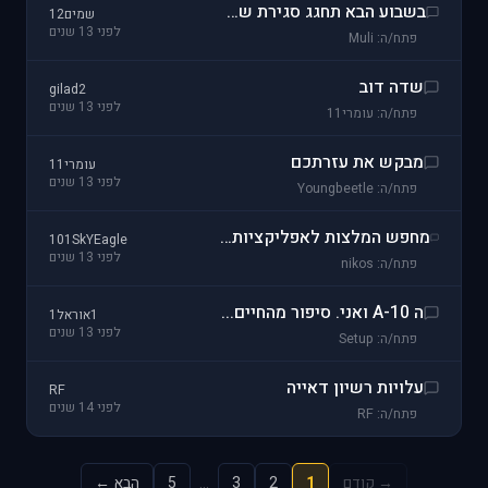
בשבוע הבא תחגג סגירת שדה דב..
שמים12
לפני 13 שנים
פתח/ה: Muli
שדה דוב
gilad2
לפני 13 שנים
פתח/ה: עומרי11
מבקש את עזרתכם
עומרי11
לפני 13 שנים
פתח/ה: Youngbeetle
מחפש המלצות לאפליקציות תעופה טובות לאנדרואיד
101SkYEagle
לפני 13 שנים
פתח/ה: nikos
ה A-10 ואני. סיפור מהחיים...
1אוראל1
לפני 13 שנים
פתח/ה: Setup
עלויות רשיון דאייה
RF
לפני 14 שנים
פתח/ה: RF
→ קודם
1
2
3
…
5
הבא ←