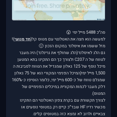
😮
סה"כ 5488 מייל ימי
למעשה הוא חצה את האטלנטי עם מטוס קל(
חד מנועי
)!
🙂
מזל ששמו את איסלנד במקום הנכון
גם הלג לאיסלנד(הלג שחולף את גרינלנד) היה מעבר
לטווח של ה C207 ולצורך כך הם התקינו בתא המטען
מיכל נוסף של 125 גאלון שמגדיל את הטווח לסביבות ה
1,500 מייל ימי(המיכל הפנימי המקורי הוא של 75 גאלון
שמגלם טווח של כ-600 מייל ימי, כלומר הוסיפו כ-160%
דלק מעבר לכמות המקורית במיכלים הפנימיים של
המטוס).
לצורך תקשורת עם בקרת צפון האטלנטי הם התקינו
מכשיר רדיו HF שבד"כ קיים רק במטוסי נוסעים או
צבאיים ולרוב לא נמצא כזה במטוסים קלים.