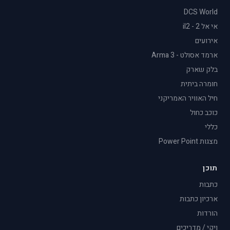
DCS World
אי אל 2 - il2
אירועים
ארמד אסולט - Arma 3
בלק שארק
חומרה ביתית
חיל האוויר האמריקני
כוכב כחול
כללי
מצגות Power Point
תוכן
כתבות
ארכיון כתבות
הורדות
ויקי / מדריכים