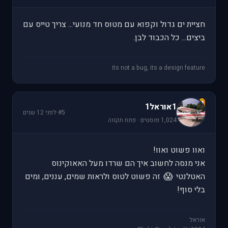
חציית ים גדול וקפוא עם מטוס חד מנועי... צריך טייס עם
ביצים... כל הכבוד לבן.
its not a bug, its a design feature
1
1אוראל1
#5
·
לפני 12 שנים
1,024 פוסטים · פתח תקווה
ואוו פשוט ואוו!
אני מנסה לחשוב איך הם שרדו מעל האאוקינוס
😱
האטלנטי
זה פשוט לטוס ולראות שמים, עננים, ומים
בלי סוף!
אוראל