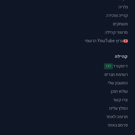
גלריה
קנייה ומכירה
משחקים
סרטוני קהילה
ערוץ YouTube הרשמי
קהילה
דיסקורד
131
רשימת חברים
החשבון שלי
שלחו תוכן
צרו קשר
המלץ עלינו
תרומה לאתר
פרסם באתר