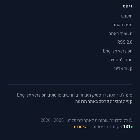
ניווט
חיפוש
מפת האתר
נושאים באתר
RSS 2.0
English version
חנות ג'ויסטיק
קשר אלינו
סימולטור
·
חנות ג'ויסטיק
·
משחקים חדשים
·
סרטונים
·
English version
·
קנייה ומכירה
·
פרסם באתר
·
תרומה
© כל הזכויות שמורות לאתר פריפלייט · 2005–2026
131
מקוונים בדיסקורד ·
הצטרפו