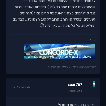
לבושים בחליפות ההישרדות האדומות(אדום-כדי
שהמחלצים יבחינו יותר בקלות..), חליפות נאופרן עבות
נגד קור(המים בצפון האטלנטי קרים מאד(קרחונים
ועניינים ובכלל קו רוחב קרוב לקוטב הצפוני)..., כבר עם
🙂
החליפות, על כל מקרה שלא יהייה
מולי
נערך לאחרונה: לפני 12 שנים · 10 עריכות
s
saar767
#2
·
לפני 12 שנים
258 פוסטים
ראיתי כבר, באמת מטורף!