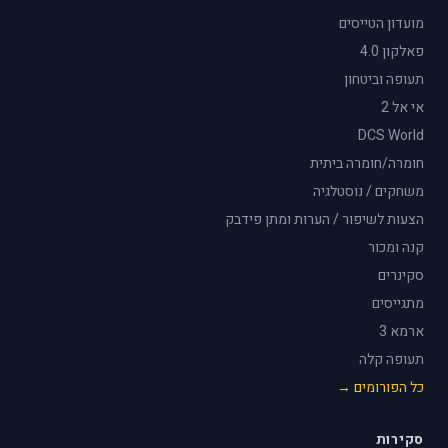
מועדון הטייסים
פאלקון 4.0
תעופה וביטחון
אי אל 2
DCS World
חומרה/חומרה ביתית
משחקים / נוסטלגיה
הצעות לשיפור / הערות ומתן פידבק
קנה ומכור
סקינרים
מתגייסים
ארמא 3
תעופה קלה
כל הפורומים →
סקירות