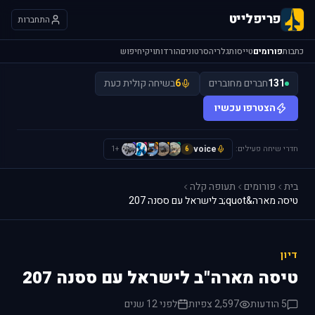
פריפלייט
התחברות
כתבות
פורומים
טייסות
גלריה
סרטונים
הורדות
ויקי
חיפוש
131
חברים מחוברים
6
בשיחה קולית כעת
הצטרפו עכשיו
חדרי שיחה פעילים:
voice
H
I
L
L
S
+1
6
בית
פורומים
תעופה קלה
טיסה מארה&quot;ב לישראל עם ססנה 207
דיון
טיסה מארה"ב לישראל עם ססנה 207
5 הודעות
2,597 צפיות
לפני 12 שנים