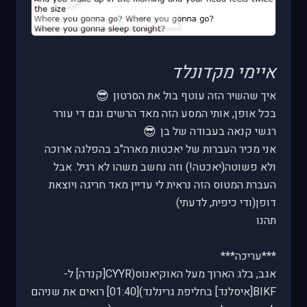
איימי מקדונלד
😎
איך שהשיר הזה עוטף בול את הסרטון
בכל אופן, אותי המסע הזה מאד הרשים וגם די עורר
😎
רגשי קנאה בעבודה של בן
אני מכיר העברות של יאכטות מארה"ב בהפלגה ארוכה
ולא פשוטה(יאכטה!) וזה נחשב משהו לא רגיל. אבל
העברת המטוס הזה נראית לי עדיין מאד חריגה ויוצאת
דופן(ודי כיפית, לדעתי)
תהנו
***עריכה***
אגב, בלג הארוך מעל האוקיאנוס(CYYR[קנדה] ל-
BIKF[איסלנד] בחליפת גרינלנד)[01:40] רואים את שניהם