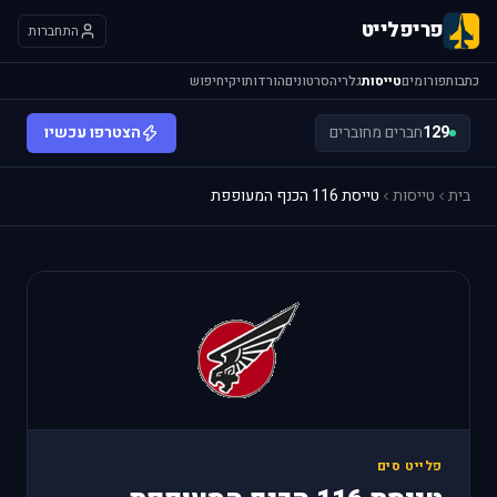
פריפלייט
התחברות
כתבות
פורומים
טייסות
גלריה
סרטונים
הורדות
ויקי
חיפוש
129
חברים מחוברים
הצטרפו עכשיו
בית
טייסות
טייסת 116 הכנף המעופפת
פלייט סים