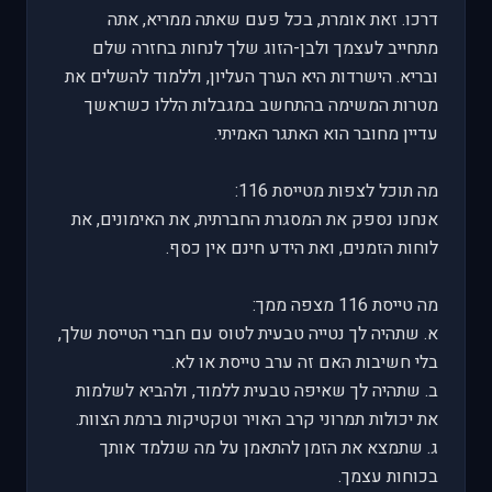
דרכו. זאת אומרת, בכל פעם שאתה ממריא, אתה
מתחייב לעצמך ולבן-הזוג שלך לנחות בחזרה שלם
ובריא. הישרדות היא הערך העליון, וללמוד להשלים את
מטרות המשימה בהתחשב במגבלות הללו כשראשך
עדיין מחובר הוא האתגר האמיתי.
מה תוכל לצפות מטייסת 116:
אנחנו נספק את המסגרת החברתית, את האימונים, את
לוחות הזמנים, ואת הידע חינם אין כסף.
מה טייסת 116 מצפה ממך:
א. שתהיה לך נטייה טבעית לטוס עם חברי הטייסת שלך,
בלי חשיבות האם זה ערב טייסת או לא.
ב. שתהיה לך שאיפה טבעית ללמוד, ולהביא לשלמות
את יכולות תמרוני קרב האויר וטקטיקות ברמת הצוות.
ג. שתמצא את הזמן להתאמן על מה שנלמד אותך
בכוחות עצמך.