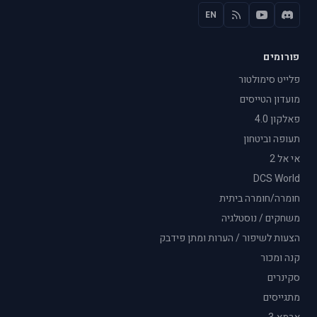
EN
פורומים
פלייט סימולטור
מועדון הטייסים
פאלקון 4.0
תעופה וביטחון
אי אל 2
DCS World
חומרה/חומרה ביתית
משחקים / נוסטלגיה
הצעות לשיפור / הערות ומתן פידבק
קנה ומכור
סקינרים
מתגייסים