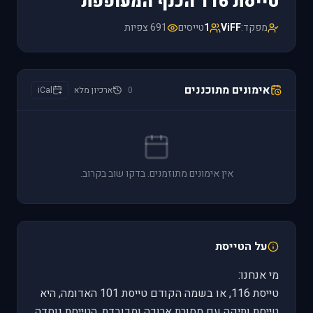
טייסת 116 הכנף המעופפת
מפקד:
ViFF
1
טייסים
691 צפיות
אימונים מתוכננים
0
ארכיון מלא
iCal
אין אימונים מתוזמנים. בדקו שוב בקרוב.
על הטייסת
מי אנחנו:
טייסת 116, או בשמה הקודם טייסת 101 האדומה, היא
טייסת ותיקה עם מסורת ארוכה ומכובדת. הטייסת נוסדה