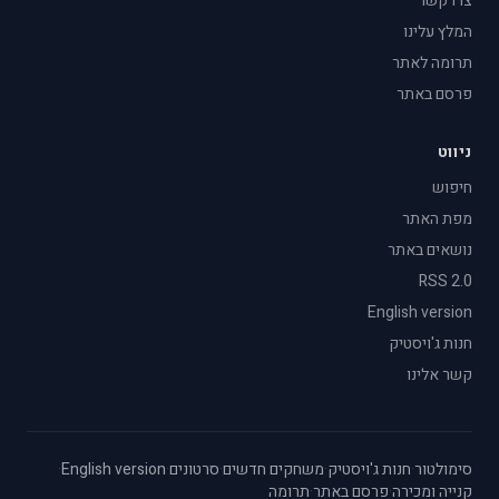
צרו קשר
המלץ עלינו
תרומה לאתר
פרסם באתר
ניווט
חיפוש
מפת האתר
נושאים באתר
RSS 2.0
English version
חנות ג'ויסטיק
קשר אלינו
סימולטור
·
חנות ג'ויסטיק
·
משחקים חדשים
·
סרטונים
·
English version
·
קנייה ומכירה
·
פרסם באתר
·
תרומה