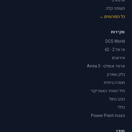
ארמא 3
תעופה קלה
כל הפורומים →
סקירות
DCS World
אי אל 2 - il2
אירועים
ארמד אסולט - Arma 3
בלק שארק
חומרה ביתית
חיל האוויר האמריקני
כוכב כחול
כללי
מצגות Power Point
תוכן