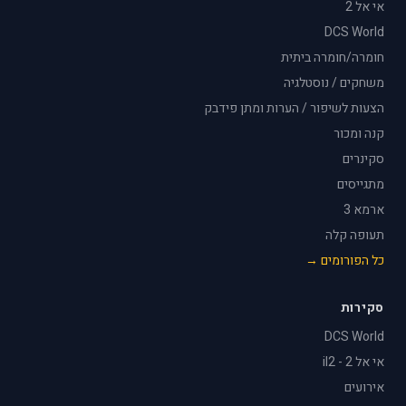
אי אל 2
DCS World
חומרה/חומרה ביתית
משחקים / נוסטלגיה
הצעות לשיפור / הערות ומתן פידבק
קנה ומכור
סקינרים
מתגייסים
ארמא 3
תעופה קלה
כל הפורומים →
סקירות
DCS World
אי אל 2 - il2
אירועים