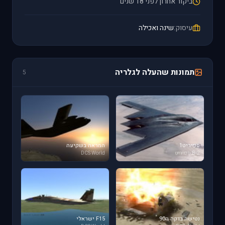
ביקור אחרון לפני 18 שנים
עיסוק:
שינה ואכילה
תמונות שהעלה לגלריה
5
ספיריט1
המראה בשקיעה
B-2 ספיריט
DCS World
נטישה בדקה ה90
F15 ישראלי