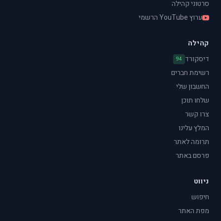
סרטוני קהילה
ערוץ YouTube הרשמי
קהילה
דיסקורד
94
רשימת חברים
החשבון שלי
שלחו תוכן
צרו קשר
המלץ עלינו
תרומה לאתר
פרסם באתר
ניווט
חיפוש
מפת האתר