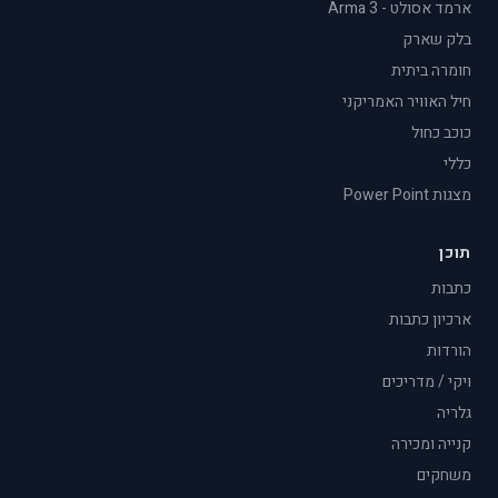
ארמד אסולט - Arma 3
בלק שארק
חומרה ביתית
חיל האוויר האמריקני
כוכב כחול
כללי
מצגות Power Point
תוכן
כתבות
ארכיון כתבות
הורדות
ויקי / מדריכים
גלריה
קנייה ומכירה
משחקים