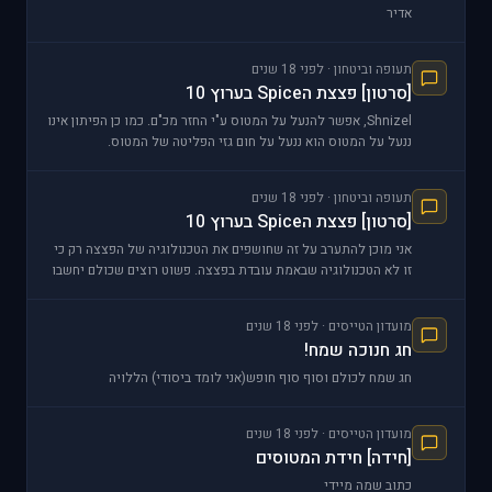
אדיר
תעופה וביטחון · לפני 18 שנים
[סרטון] פצצת הSpice בערוץ 10
Shnizel, אפשר להנעל על המטוס ע"י החזר מכ"ם. כמו כן הפיתון אינו
ננעל על המטוס הוא ננעל על חום גזי הפליטה של המטוס.
תעופה וביטחון · לפני 18 שנים
[סרטון] פצצת הSpice בערוץ 10
אני מוכן להתערב על זה שחושפים את הטכנולוגיה של הפצצה רק כי
זו לא הטכנולוגיה שבאמת עובדת בפצצה. פשוט רוצים שכולם יחשבו
שככה זה עובד ולא ינסו לגלות איך זה באמת עו
מועדון הטייסים · לפני 18 שנים
חג חנוכה שמח!
חג שמח לכולם וסוף סוף חופש(אני לומד ביסודי) הללויה
מועדון הטייסים · לפני 18 שנים
[חידה] חידת המטוסים
כתוב שמה מיידי