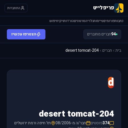
פריפלייט
התחברות
כתבות
פורומים
טייסות
גלריה
סרטונים
הורדות
ויקי
חיפוש
94
חברים מחוברים
הצטרפו עכשיו
בית
חברים
desert tomcat-204
d
desert tomcat-204
374
פוסטים
חבר/ה מ-08/2006
תל חיפה ורמת ירושלים