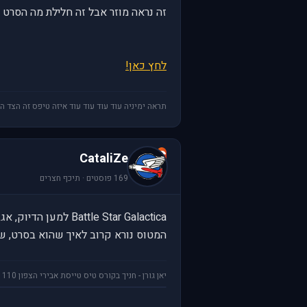
זה נראה מוזר אבל זה חלילת מה הסרט 
לחץ כאן!
תראה ימיניה עוד עוד עוד עוד איזה טיפס זה הצד ה
C
CataliZe
169 פוסטים · תיכף חצרים
Battle Star Galactica למען הדיוק, אגב, עשו את המודל ואת אופן התנהגות
המטוס נורא קרוב לאיך שהוא בסרט, שו
יאן גורן - חניך בקורס טיס טייסת אבירי הצפון 110