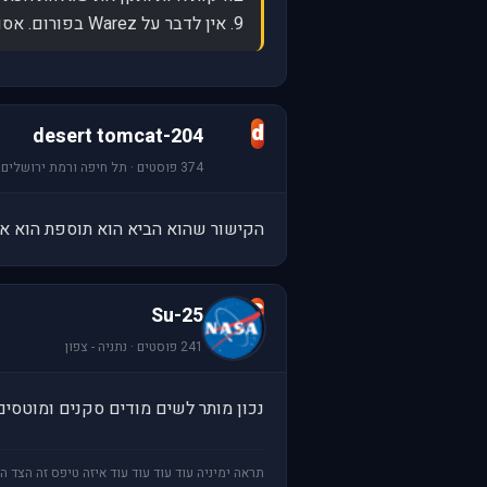
9. אין לדבר על Warez בפורום. אסור לפרסם אתרים להורדת משחקים, קראקים וכמו כן, אסור לדבר על תוכנות כגון Kazza או Emule.
d
desert tomcat-204
374 פוסטים · תל חיפה ורמת ירושלים
הקישור שהוא הביא הוא תוספת הוא אינו משחק כמו הקישור לFSX 
S
Su-25
241 פוסטים · נתניה - צפון
נכון מותר לשים מודים סקנים ומוטסים 
תראה ימיניה עוד עוד עוד עוד איזה טיפס זה הצד ה