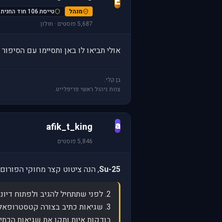
E
מנהל
טייסת 106 חוד החנית
5,687 פוסטים · חולון
אולי תביאו לו באן ותסיימו עם הסיפור 
בן קלי.
צוות ניהול ראשי פריפלייט.
a
afik_t_king
5,846 פוסטים
Su-25
, הנה ציטוט קצר מחוקי הפורום-
2. לפני שתתחיל להגיב ולפתוח דיונים בפורום אנא הכנס את שמך המלא בחתימה. מדריך לשינוי החתימה ניתן למצוא בדביק בפורום הנוכחי.
3. שגיאות כתיב בצורה קטסטרופא
בודקות איות ותקן את שגיאות הכתיב לפני פרסו