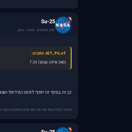
S
Su-25
241 פוסטים · נתניה - צפון
JET_PiLoT כתב/ה:
וואו איזה שווה זה !
כן זה בסוף זה יוסף לפנת הורדות! הBattle Star Galactica ואני מחלט שזה היא המוקם לחלילת וכל מני דברים לסימ' חכו חכו גם אתם יוכלים להסיף
תראה ימיניה עוד עוד עוד עוד איזה טיפס זה הצד ה
S