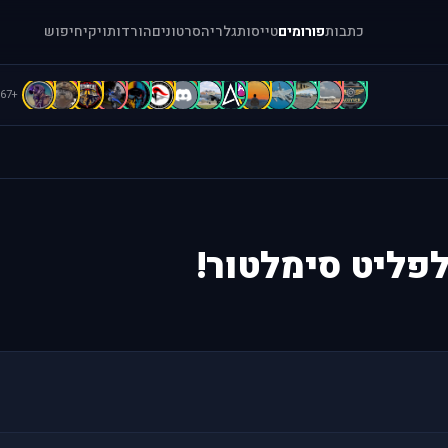
כתבות
פורומים
טייסות
גלריה
סרטונים
הורדות
ויקי
חיפוש
B
B
b
A
A
A
A
A
A
A
a
[
.
"
+67
לפליט סימלטור!