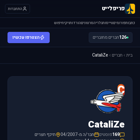
פריפלייט
התחברות
כתבות
פורומים
טייסות
גלריה
סרטונים
הורדות
ויקי
חיפוש
126
חברים מחוברים
הצטרפו עכשיו
בית
חברים
CataliZe
C
CataliZe
169
פוסטים
חבר/ה מ-04/2007
תיכף חצרים