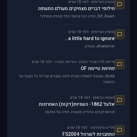
מועדון הטייסים · לפני 18 שנים
חילופי דברים מצחיקים מעולם התעופה
IDF_Raam, תודה רבה קראתי הכל מצחיק מומלץ!
מועדון הטייסים · לפני 18 שנים
a little hard to ignore...
elnatan-isr, מצחיק
טייסת 110 אבירי הצפון - הטייסת נסגרה · לפני 18 שנים
פתיחת טייסת OF
fibola, מצטרף לשאלה תוכלו לתת הסברים חבר'ה? כל הכבוד על
היוזמה!
תעופה וביטחון · לפני 18 שנים
אלעל 1862- השניות(דקות) האחרונות
זכרונם לברכה טרגדיה מצערת. תודה על הפוסט.
פלייט סימולטור · לפני 18 שנים
התחברות לשרוול FS2004