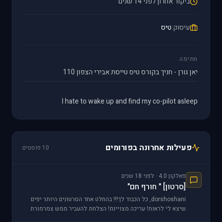
ביקור אחרון לפני 14 שנים
עיסוק:
טיס
חתימה
יאן גורן - חניך בקורס טיס טייסת אבירי הצפון 110
I hate to wake up and find my co-pilot asleep
פעילות אחרונה בפורומים
10 פוסטים
פאלקון 4.0 · לפני 18 שנים
[סרטון] " חורף חם"
dorshoshani, כל הכבוד לך!!! בהחלט אחד הסרטונים היותר יפים
שיצא לי לראות! עריכה מצויינת! הצלחת להעביר ממש צמרמורת
בכמה רגעים בסרטון