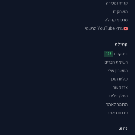
קנייה ומכירה
משחקים
סרטוני קהילה
ערוץ YouTube הרשמי
קהילה
דיסקורד
126
רשימת חברים
החשבון שלי
שלחו תוכן
צרו קשר
המלץ עלינו
תרומה לאתר
פרסם באתר
ניווט