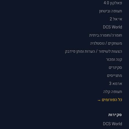
פאלקון 4.0
תעופה וביטחון
אי אל 2
DCS World
חומרה/חומרה ביתית
משחקים / נוסטלגיה
הצעות לשיפור / הערות ומתן פידבק
קנה ומכור
סקינרים
מתגייסים
ארמא 3
תעופה קלה
כל הפורומים →
סקירות
DCS World