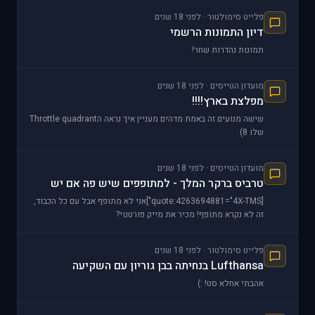
פלייט סימולטור · לפני 18 שנים
דיון התמונות הרשמי
תמונות נהדרות שחר!
מועדון הטייסים · לפני 18 שנים
מפלצת בארץ!!!!
שישה מנועים זה באמת מדהים מעניין איך נראה הThrottle quadrant
שלו 8)
מועדון הטייסים · לפני 18 שנים
טרביס ברקר המלך - למתופפים שיש פה אם יש
[quote:4263694881="4X-TMS"]אני לא מתופף אבל עם כל הכבוד,
זה לא נקרא מתופף! מכיר את מייק פורטנוי?
http://www.youtube.com/watch?v=jBnK7fC4yj0
http://www.youtub
פלייט סימולטור · לפני 18 שנים
Lufthansa בנחיתה בבן גוריון עם השקיעה
אהבתי אחלא סט! :)