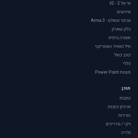
אי אל 2 - il2
אירועים
ארמד אסולט - Arma 3
בלק שארק
חומרה ביתית
חיל האוויר האמריקני
כוכב כחול
כללי
מצגות Power Point
תוכן
כתבות
ארכיון כתבות
הורדות
ויקי / מדריכים
גלריה