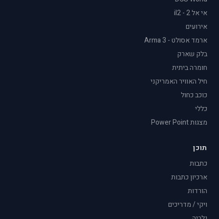
אי אל 2 - il2
אירועים
ארמד אסולט - Arma 3
בלק שארק
חומרה ביתית
חיל האוויר האמריקני
כוכב כחול
כללי
מצגות Power Point
תוכן
כתבות
ארכיון כתבות
הורדות
ויקי / מדריכים
גלריה