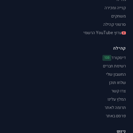
קנייה ומכירה
משחקים
סרטוני קהילה
ערוץ YouTube הרשמי
קהילה
דיסקורד
133
רשימת חברים
החשבון שלי
שלחו תוכן
צרו קשר
המלץ עלינו
תרומה לאתר
פרסם באתר
ניווט