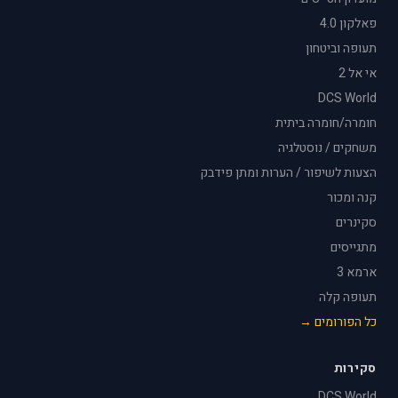
פאלקון 4.0
תעופה וביטחון
אי אל 2
DCS World
חומרה/חומרה ביתית
משחקים / נוסטלגיה
הצעות לשיפור / הערות ומתן פידבק
קנה ומכור
סקינרים
מתגייסים
ארמא 3
תעופה קלה
כל הפורומים →
סקירות
DCS World