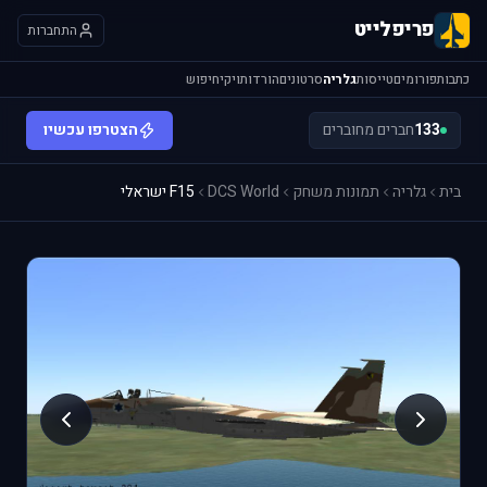
פריפלייט
התחברות
כתבות
פורומים
טייסות
גלריה
סרטונים
הורדות
ויקי
חיפוש
133
חברים מחוברים
הצטרפו עכשיו
בית
גלריה
תמונות משחק
DCS World
F15 ישראלי