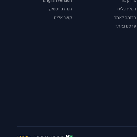
צרו קשר
English version
המלץ עלינו
חנות ג'ויסטיק
תרומה לאתר
קשר אלינו
פרסם באתר
60
מקוונים בדיסקורד ·
הצטרפו