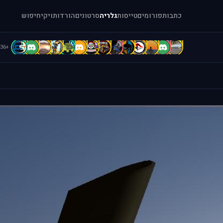
כתבות
פורומים
טייסות
גלריה
סרטונים
הורדות
ויקי
חיפוש
D
D
D
C
C
B
b
b
A
A
A
A
a
[
+36