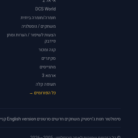
אי אל 2
DCS World
חומרה/חומרה ביתית
משחקים / נוסטלגיה
הצעות לשיפור / הערות ומתן
פידבק
קנה ומכור
סקינרים
מתגייסים
ארמא 3
תעופה קלה
כל הפורומים →
סימולטור
·
חנות ג'ויסטיק
·
משחקים חדשים
·
סרטונים
·
English version
·
קניי
© כל הזכויות שמורות לאתר פריפלייט · 2005–2026