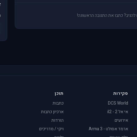
ד
ים להגיב? כתבו את התגובה הראשונה!
ה
סקירות
תוכן
DCS World
כתבות
אי אל 2 - il2
ארכיון כתבות
אירועים
הורדות
ארמד אסולט - Arma 3
ויקי / מדריכים