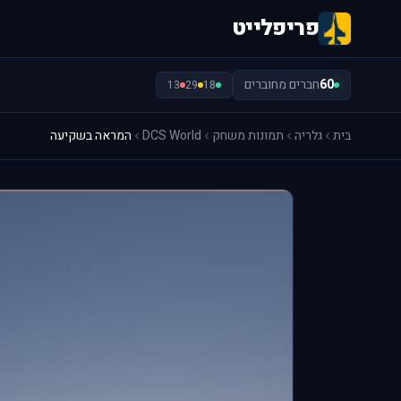
פריפלייט
60
חברים מחוברים
13
29
18
בית
גלריה
תמונות משחק
DCS World
המראה בשקיעה