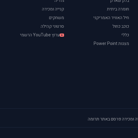
בלק שארק
גלריה
חומרה ביתית
קנייה ומכירה
חיל האוויר האמריקני
משחקים
כוכב כחול
סרטוני קהילה
כללי
ערוץ YouTube הרשמי
מצגות Power Point
ה ומכירה
·
פרסם באתר
·
תרומה